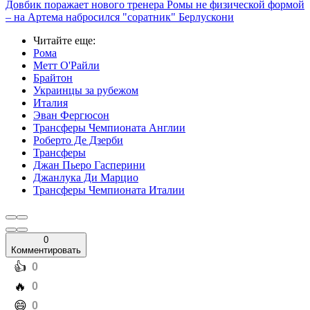
Довбик поражает нового тренера Ромы не физической формой
– на Артема набросился "соратник" Берлускони
Читайте еще
:
Рома
Метт О'Райли
Брайтон
Украинцы за рубежом
Италия
Эван Фергюсон
Трансферы Чемпионата Англии
Роберто Де Дзерби
Трансферы
Джан Пьеро Гасперини
Джанлука Ди Марцио
Трансферы Чемпионата Италии
0
Комментировать
️👍
0
️🔥
0
️😄
0