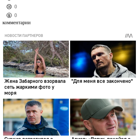
️😢
0
️🤬
0
комментарии