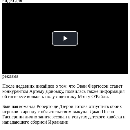
видео дня
Play
Video
реклама
После недавних инсайдов о том, что Эван Фергюсон станет
конкурентом Артему Довбыку, появилась также информация
об интересе волков к полузащитнику Мэтту О'Райли.
Бывшая команда Роберто де Дзерби готова отпустить обоих
игроков в аренду с обязательством выкупа. Джан Пьеро
Гасперини лично заинтересован в услугах датского хавбека и
нападающего сборной Ирландии.