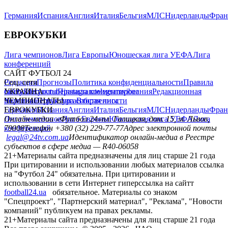
Германия
Испания
Англия
Италия
Бельгия
МЛС
Нидерланды
Фран
ЕВРОКУБКИ
Лига чемпионов
Лига Европы
Юношеская лига УЕФА
Лига
конференций
САЙТ ФУТБОЛ 24
Редакция
Соц. сети
Прогнозы
Политика конфиденциальности
Правила
сайту
facebook
УКРАИНА
Контакты
x
youtube
Правила комментирования
instagram
telegram
viber
Редакционная
политика
Украина
ЧЕМПИОНАТЫ
Первая лига
Структура собственности
Вторая лига
Германия
ЕВРОКУБКИ
Испания
Англия
Италия
Бельгия
МЛС
Нидерланды
Фран
Лига чемпионов
Онлайн-медиа «Футбол 24»
Лига Европы
пл. Галицкая, дом. 15, м. Львов,
Юношеская лига УЕФА
Лига
конференций
79008
Телефон +380 (32) 229-77-77
Адрес электронной почты
legal@24tv.com.ua
Идентификатор онлайн-медиа в Реестре
субъектов в сфере медиа — R40-06058
21+
Материалы сайта предназначены для лиц старше 21 года
При цитировании и использовании любых материалов ссылка
на "Футбол 24" обязательна. При цитировании и
использовании в сети Интернет гиперссылка на сайтт
football24.ua
обязательное. Материалы со знаком
"Спецпроект", "Партнерский материал", "Реклама", "Новости
компаний" публикуем на правах рекламы.
21+
Материалы сайта предназначены для лиц старше 21 года