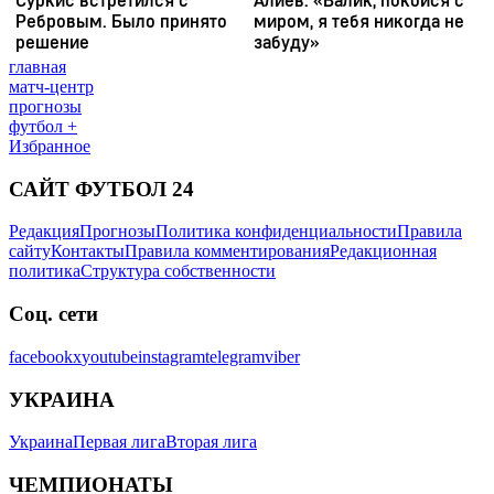
главная
матч-центр
прогнозы
футбол +
Избранное
САЙТ ФУТБОЛ 24
Редакция
Прогнозы
Политика конфиденциальности
Правила
сайту
Контакты
Правила комментирования
Редакционная
политика
Структура собственности
Соц. сети
facebook
x
youtube
instagram
telegram
viber
УКРАИНА
Украина
Первая лига
Вторая лига
ЧЕМПИОНАТЫ