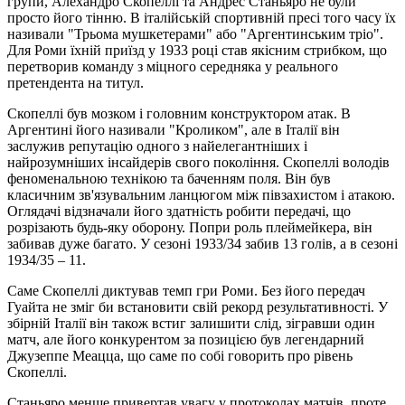
групи, Алехандро Скопеллі та Андрес Станьяро не були
просто його тінню. В італійській спортивній пресі того часу їх
називали "Трьома мушкетерами" або "Аргентинським тріо".
Для Роми їхній приїзд у 1933 році став якісним стрибком, що
перетворив команду з міцного середняка у реального
претендента на титул.
Скопеллі був мозком і головним конструктором атак. В
Аргентині його називали "Кроликом", але в Італії він
заслужив репутацію одного з найелегантніших і
найрозумніших інсайдерів свого покоління. Скопеллі володів
феноменальною технікою та баченням поля. Він був
класичним зв'язувальним ланцюгом між півзахистом і атакою.
Оглядачі відзначали його здатність робити передачі, що
розрізають будь-яку оборону. Попри роль плеймейкера, він
забивав дуже багато. У сезоні 1933/34 забив 13 голів, а в сезоні
1934/35 – 11.
Саме Скопеллі диктував темп гри Роми. Без його передач
Гуайта не зміг би встановити свій рекорд результативності. У
збірній Італії він також встиг залишити слід, зігравши один
матч, але його конкурентом за позицією був легендарний
Джузеппе Меацца, що саме по собі говорить про рівень
Скопеллі.
Станьяро менше привертав увагу у протоколах матчів, проте