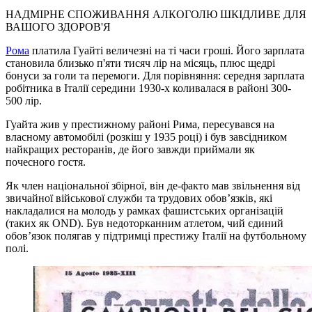
НАДМІРНЕ СПОЖИВАННЯ АЛКОГОЛЮ ШКІДЛИВЕ ДЛЯ
ВАШОГО ЗДОРОВ'Я
Рома
платила Гуайті величезні на ті часи гроші. Його зарплата
становила близько п'яти тисяч лір на місяць, плюс щедрі
бонуси за голи та перемоги. Для порівняння: середня зарплата
робітника в Італії середини 1930-х коливалася в районі 300-
500 лір.
Гуайта жив у престижному районі Рима, пересувався на
власному автомобілі (розкіш у 1935 році) і був завсідником
найкращих ресторанів, де його завжди приймали як
почесного гостя.
Як член національної збірної, він де-факто мав звільнення від
звичайної військової служби та трудових обов’язків, які
накладалися на молодь у рамках фашистських організацій
(таких як OND). Був недоторканним атлетом, чий єдиний
обов’язок полягав у підтримці престижу Італії на футбольному
полі.