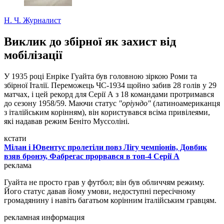
Н. Ч.
Журналист
Виклик до збірної як захист від
мобілізації
У 1935 році Енріке Гуайта був головною зіркою Роми та
збірної Італії. Переможець ЧС-1934 щойно забив 28 голів у 29
матчах, і цей рекорд для Серії А з 18 командами протримався
до сезону 1958/59. Маючи статус
"оріундо"
(латиноамериканця
з італійським корінням), він користувався всіма привілеями,
які надавав режим Беніто Муссоліні.
кстати
Мілан і Ювентус пролетіли повз Лігу чемпіонів, Довбик
взяв бронзу, Фабрегас прорвався в топ-4 Серії А
реклама
Гуайта не просто грав у футбол; він був обличчям режиму.
Його статус давав йому умови, недоступні пересічному
громадянину і навіть багатьом корінним італійським гравцям.
рекламная информация