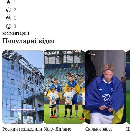
️🔥
1
️😄
2
️😢
1
️🤬
0
комментарии