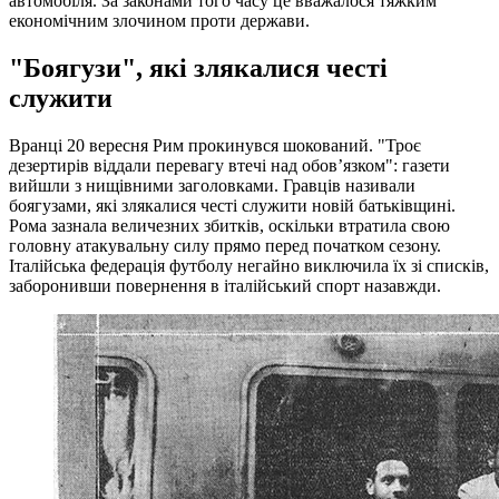
автомобіля. За законами того часу це вважалося тяжким
економічним злочином проти держави.
"Боягузи", які злякалися честі
служити
Вранці 20 вересня Рим прокинувся шокований. "Троє
дезертирів віддали перевагу втечі над обов’язком": газети
вийшли з нищівними заголовками. Гравців називали
боягузами, які злякалися честі служити новій батьківщині.
Рома зазнала величезних збитків, оскільки втратила свою
головну атакувальну силу прямо перед початком сезону.
Італійська федерація футболу негайно виключила їх зі списків,
заборонивши повернення в італійський спорт назавжди.