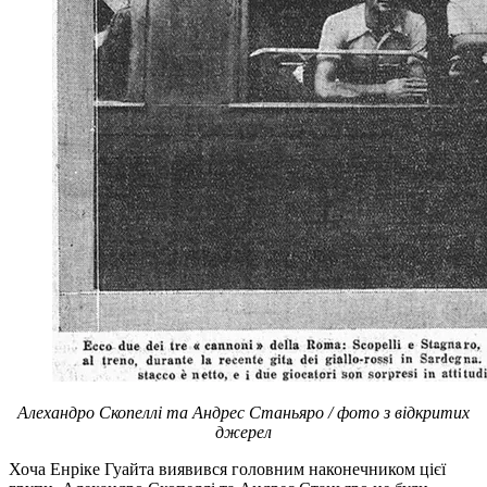
Алехандро Скопеллі та Андрес Станьяро / фото з відкритих
джерел
Хоча Енріке Гуайта виявився головним наконечником цієї