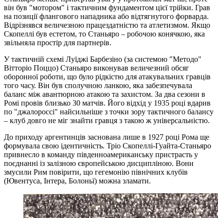
він був "мотором" і тактичним фундаментом цієї трійки. Грав
на позиції флангового нападника або відтягнутого форварда.
Відрізнявся величезною працездатністю та атлетизмом. Якщо
Скопеллі був естетом, то Станьяро – робочою конячкою, яка
звільняла простір для партнерів.
У тактичній схемі Луїджі Барбезіно (за системою "Методо"
Вітторіо Поццо) Станьяро виконував величезний обсяг
оборонної роботи, що було рідкістю для атакувальних гравців
того часу. Він був сполучною ланкою, яка забезпечувала
баланс між авантюрною атакою та захистом. За два сезони в
Ромі провів близько 30 матчів. Його відхід у 1935 році вдарив
по "джалороссі" найсильніше з точки зору тактичного балансу
– клуб довго не міг знайти гравця з такою ж універсальністю.
До приходу аргентинців заснована лише в 1927 році Рома ще
формувала свою ідентичність. Тріо Скопеллі-Гуайта-Станьяро
привнесло в команду південноамериканську пристрасть у
поєднанні із залізною європейською дисципліною. Вони
змусили Рим повірити, що гегемонію північних клубів
(Ювентуса, Інтера, Болоньї) можна зламати.