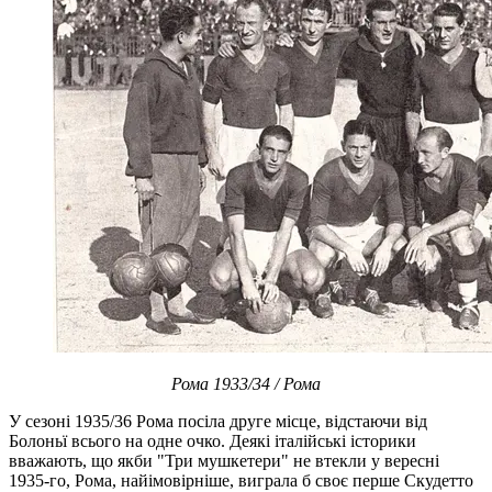
Рома 1933/34 / Рома
У сезоні 1935/36 Рома посіла друге місце, відстаючи від
Болоньї всього на одне очко. Деякі італійські історики
вважають, що якби "Три мушкетери" не втекли у вересні
1935-го, Рома, найімовірніше, виграла б своє перше Скудетто