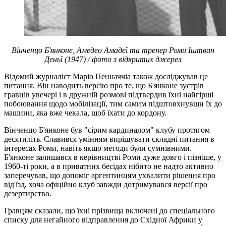
Вінченцо Б'янконе, Амедео Амадеї та тренер Роми Іштван
Деньї (1947) / фото з відкритих джерел
Відомий журналіст Маріо Пенначчіа також досліджував це
питання. Він наводить версію про те, що Б'янконе зустрів
гравців увечері і в дружній розмові підтвердив їхні найгірші
побоювання щодо мобілізації, тим самим підштовхнувши їх до
машини, яка вже чекала, щоб їхати до кордону.
Вінченцо Б'янконе був "сірим кардиналом" клубу протягом
десятиліть. Славився умінням вирішувати складні питання в
інтересах Роми, навіть якщо методи були сумнівними.
Б'янконе залишався в керівництві Роми дуже довго і пізніше, у
1960-ті роки, а в приватних бесідах нібито не надто активно
заперечував, що допоміг аргентинцям ухвалити рішення про
від'їзд, хоча офіційно клуб завжди дотримувався версії про
дезертирство.
Гравцям сказали, що їхні прізвища включені до спеціального
списку для негайного відправлення до Східної Африки у