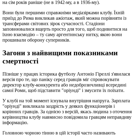
на сім років раніше (не в 1942-му, а в 1936-му).
Вони були першими справжніми медіазірками клубу. Їхній
приїзд до Рима викликав ажіотаж, який можна порівняти із
трансферами світових зірок сучасності. Стадіони
заповнювалися вщерть просто для того, щоб подивитися на
їхню взаємодію – ту саму аргентинську нитку, якою вони
прошивали оборону суперників.
Загони з найвищими показниками
смертності
Пізніше у працях історика футболу Антоніо Гіреллі з'явилася
версія про те, що паніку серед гравців міг спровокувати
директор клубу-конкурента або недоброзичливці всередині
самої Роми, щоб підставити "оріунді" і змусити їх поїхати.
У клубі на той момент існувала внутрішня напруга. Зарплата
"оріунді" викликала заздрість у деяких функціонерів і
корінних гравців. За однією з версій, якась людина з оточення
керівництва клубу навмисно повідомила гравцям неправдиву
інформацію.
Головною чорною тінню в цій історії часто називають