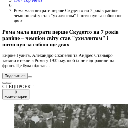
ЛЧ - Top News
Рома мала виграти перше Скудетто на 7 років раніше –
чемпіон світу став "ухилянтом" і потягнув за собою ще
двох
Рома мала виграти перше Скудетто на 7 років
раніше – чемпіон світу став "ухилянтом" і
потягнув за собою ще двох
Енріке Гуайта, Алехандро Скопеллі та Андрес Станьяро
таємно втекли з Роми у 1935-му, щоб їх не відправили на
фронт. Це була підстава.
Поделиться
СПЕЦПРОЕКТ
0
комментарии