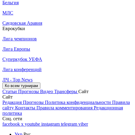
Бельгия
МЛС
Саудовская Аравия
Еврокубки
Лига чемпионов
Лига Европы
Суперкубок УЕФА
Лига конференций
ЛЧ - Top News
Ко всем турнирам
Статьи
Прогнозы
Видео
Трансферы
Сайт
Сайт
Редакция
Прогнозы
Политика конфиденциальности
Правила
сайту
Контакты
Правила комментирования
Редакционная
политика
Соц. сети
facebook
x
youtube
instagram
telegram
viber
Укр
Рус