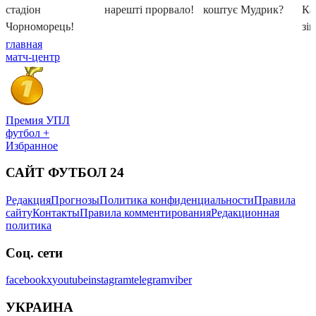
главная
матч-центр
Премия УПЛ
футбол +
Избранное
САЙТ ФУТБОЛ 24
Редакция
Прогнозы
Политика конфиденциальности
Правила
сайту
Контакты
Правила комментирования
Редакционная
политика
Соц. сети
facebook
x
youtube
instagram
telegram
viber
УКРАИНА