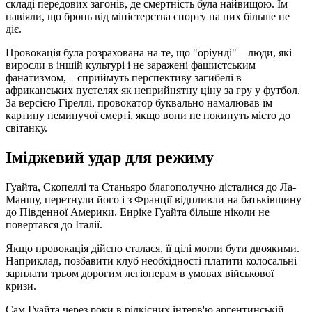
складі передових загонів, де смертність була найвищою. Їм
навіяли, що бронь від міністерства спорту на них більше не
діє.
Провокація була розрахована на те, що "оріунді" – люди, які
виросли в іншій культурі і не заражені фашистським
фанатизмом, – сприймуть перспективу загибелі в
африканських пустелях як неприйнятну ціну за гру у футбол.
За версією Гіреллі, провокатор буквально намалював їм
картину неминучої смерті, якщо вони не покинуть місто до
світанку.
Іміджевий удар для режиму
Гуайта, Скопеллі та Станьяро благополучно дісталися до Ла-
Маншу, перетнули його і з Франції відпливли на батьківщину
до Південної Америки. Енріке Гуайта більше ніколи не
повертався до Італії.
Якщо провокація дійсно сталася, її цілі могли бути двоякими.
Наприклад, позбавити клуб необхідності платити колосальні
зарплати трьом дорогим легіонерам в умовах військової
кризи.
Сам Гуайта через роки в рідкісних інтерв'ю аргентинській