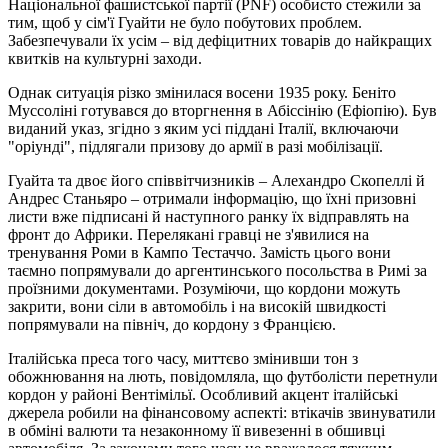
Національної фашистської партії (PNF) особисто стежили за
тим, щоб у сім'ї Гуайти не було побутових проблем.
Забезпечували їх усім – від дефіцитних товарів до найкращих
квитків на культурні заходи.
Однак ситуація різко змінилася восени 1935 року. Беніто
Муссоліні готувався до вторгнення в Абіссінію (Ефіопію). Був
виданий указ, згідно з яким усі піддані Італії, включаючи
"оріунді", підлягали призову до армії в разі мобілізації.
Гуайта та двоє його співвітчизників – Алехандро Скопеллі й
Андрес Станьяро – отримали інформацію, що їхні призовні
листи вже підписані й наступного ранку їх відправлять на
фронт до Африки. Перелякані гравці не з'явилися на
тренування Роми в Кампо Тестаччо. Замість цього вони
таємно попрямували до аргентинського посольства в Римі за
проїзними документами. Розуміючи, що кордони можуть
закрити, вони сіли в автомобіль і на високій швидкості
попрямували на північ, до кордону з Францією.
Італійська преса того часу, миттєво змінивши тон з
обожнювання на лють, повідомляла, що футболісти перетнули
кордон у районі Вентімільї. Особливий акцент італійські
джерела робили на фінансовому аспекті: втікачів звинуватили
в обміні валюти та незаконному її вивезенні в обшивці