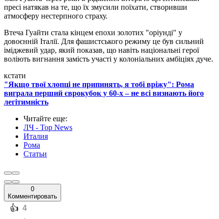
пресі натякав на те, що їх змусили поїхати, створивши
атмосферу нестерпного страху.
Втеча Гуайти стала кінцем епохи золотих "оріунді" у
довоєнній Італії. Для фашистського режиму це був сильний
іміджевий удар, який показав, що навіть національні герої
воліють вигнання замість участі у колоніальних амбіціях дуче.
кстати
"Якщо твої хлопці не припинять, я тобі вріжу": Рома
виграла перший єврокубок у 60-х – не всі визнають його
легітимність
Читайте еще
:
ЛЧ - Top News
Италия
Рома
Статьи
0
Комментировать
️👍
4