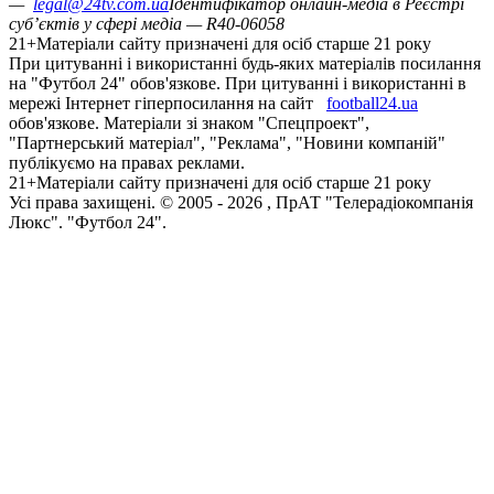
—
legal@24tv.com.ua
Ідентифікатор онлайн-медіа в Реєстрі
суб’єктів у сфері медіа — R40-06058
21+
Матеріали сайту призначені для осіб старше 21 року
При цитуванні і використанні будь-яких матеріалів посилання
на "Футбол 24" обов'язкове. При цитуванні і використанні в
мережі Інтернет гіперпосилання на сайт
football24.ua
обов'язкове. Матеріали зі знаком "Спецпроект",
"Партнерський матеріал", "Реклама", "Новини компаній"
публікуємо на правах реклами.
21+
Матеріали сайту призначені для осіб старше 21 року
Усi права захищенi. © 2005 -
2026
, ПрАТ "Телерадіокомпанія
Люкс". "Футбол 24".