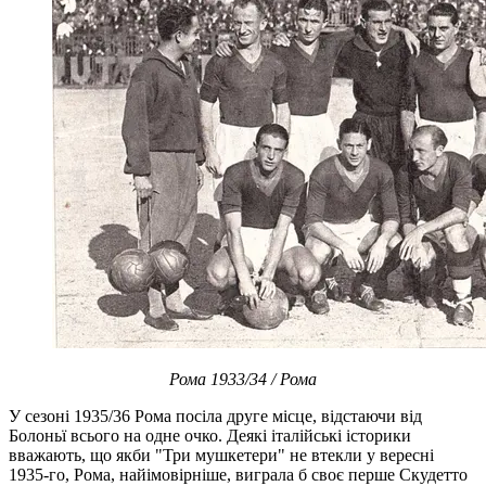
Рома 1933/34 / Рома
У сезоні 1935/36 Рома посіла друге місце, відстаючи від
Болоньї всього на одне очко. Деякі італійські історики
вважають, що якби "Три мушкетери" не втекли у вересні
1935-го, Рома, найімовірніше, виграла б своє перше Скудетто