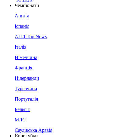
Чемпіонати
Англія
Іспанія
АПЛ Top News
Італія
Німеччина
Франція
Нідерланди
Туреччина
Португалія
Бельгія
МЛС
Саудівська Аравія
Єврокубки