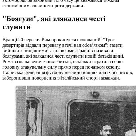
автомобіля. За законами того часу це вважалося тяжким
економічним злочином проти держави.
"Боягузи", які злякалися честі
служити
Вранці 20 вересня Рим прокинувся шокований. "Троє
дезертирів віддали перевагу втечі над обов’язком": газети
вийшли з нищівними заголовками. Гравців називали
боягузами, які злякалися честі служити новій батьківщині.
Рома зазнала величезних збитків, оскільки втратила свою
головну атакувальну силу прямо перед початком сезону.
Італійська федерація футболу негайно виключила їх зі списків,
заборонивши повернення в італійський спорт назавжди.