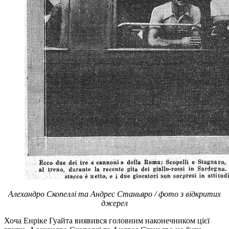
Алехандро Скопеллі та Андрес Станьяро / фото з відкритих
джерел
Хоча Енріке Гуайта виявився головним наконечником цієї