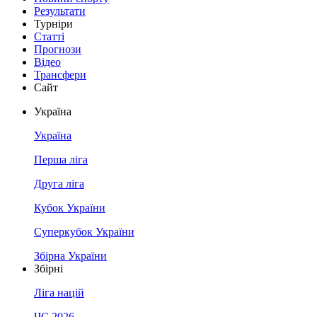
Результати
Турніри
Статті
Прогнози
Відео
Трансфери
Сайт
Україна
Україна
Перша ліга
Друга ліга
Кубок України
Суперкубок України
Збірна України
Збірні
Ліга націй
ЧС 2026