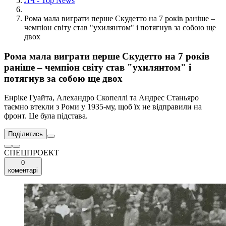
ЛЧ - Top News
Рома мала виграти перше Скудетто на 7 років раніше –
чемпіон світу став "ухилянтом" і потягнув за собою ще
двох
Рома мала виграти перше Скудетто на 7 років
раніше – чемпіон світу став "ухилянтом" і
потягнув за собою ще двох
Енріке Гуайта, Алехандро Скопеллі та Андрес Станьяро
таємно втекли з Роми у 1935-му, щоб їх не відправили на
фронт. Це була підстава.
Поділитись
СПЕЦПРОЕКТ
0
коментарі