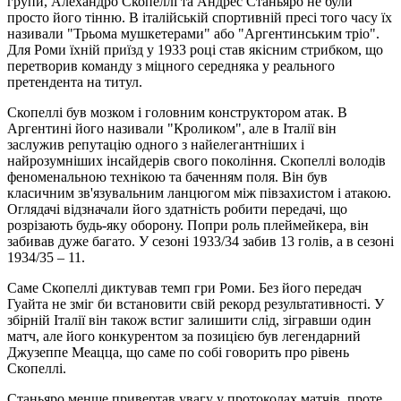
групи, Алехандро Скопеллі та Андрес Станьяро не були
просто його тінню. В італійській спортивній пресі того часу їх
називали "Трьома мушкетерами" або "Аргентинським тріо".
Для Роми їхній приїзд у 1933 році став якісним стрибком, що
перетворив команду з міцного середняка у реального
претендента на титул.
Скопеллі був мозком і головним конструктором атак. В
Аргентині його називали "Кроликом", але в Італії він
заслужив репутацію одного з найелегантніших і
найрозумніших інсайдерів свого покоління. Скопеллі володів
феноменальною технікою та баченням поля. Він був
класичним зв'язувальним ланцюгом між півзахистом і атакою.
Оглядачі відзначали його здатність робити передачі, що
розрізають будь-яку оборону. Попри роль плеймейкера, він
забивав дуже багато. У сезоні 1933/34 забив 13 голів, а в сезоні
1934/35 – 11.
Саме Скопеллі диктував темп гри Роми. Без його передач
Гуайта не зміг би встановити свій рекорд результативності. У
збірній Італії він також встиг залишити слід, зігравши один
матч, але його конкурентом за позицією був легендарний
Джузеппе Меацца, що саме по собі говорить про рівень
Скопеллі.
Станьяро менше привертав увагу у протоколах матчів, проте