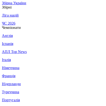
Збірна України
Збірні
Ліга націй
ЧС 2026
Чемпіонати
Англія
Іспанія
АПЛ Top News
Італія
Німеччина
Франція
Нідерланди
Туреччина
Португалія