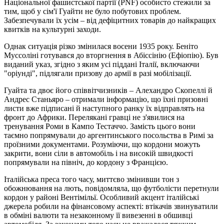
Національної фашистської партії (PNF) особисто стежили за
тим, щоб у сім'ї Гуайти не було побутових проблем.
Забезпечували їх усім – від дефіцитних товарів до найкращих
квитків на культурні заходи.
Однак ситуація різко змінилася восени 1935 року. Беніто
Муссоліні готувався до вторгнення в Абіссінію (Ефіопію). Був
виданий указ, згідно з яким усі піддані Італії, включаючи
"оріунді", підлягали призову до армії в разі мобілізації.
Гуайта та двоє його співвітчизників – Алехандро Скопеллі й
Андрес Станьяро – отримали інформацію, що їхні призовні
листи вже підписані й наступного ранку їх відправлять на
фронт до Африки. Перелякані гравці не з'явилися на
тренування Роми в Кампо Тестаччо. Замість цього вони
таємно попрямували до аргентинського посольства в Римі за
проїзними документами. Розуміючи, що кордони можуть
закрити, вони сіли в автомобіль і на високій швидкості
попрямували на північ, до кордону з Францією.
Італійська преса того часу, миттєво змінивши тон з
обожнювання на лють, повідомляла, що футболісти перетнули
кордон у районі Вентімільї. Особливий акцент італійські
джерела робили на фінансовому аспекті: втікачів звинуватили
в обміні валюти та незаконному її вивезенні в обшивці