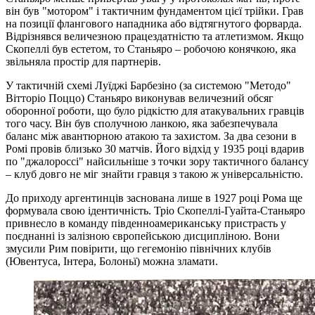
він був "мотором" і тактичним фундаментом цієї трійки. Грав
на позиції флангового нападника або відтягнутого форварда.
Відрізнявся величезною працездатністю та атлетизмом. Якщо
Скопеллі був естетом, то Станьяро – робочою конячкою, яка
звільняла простір для партнерів.
У тактичній схемі Луїджі Барбезіно (за системою "Методо"
Вітторіо Поццо) Станьяро виконував величезний обсяг
оборонної роботи, що було рідкістю для атакувальних гравців
того часу. Він був сполучною ланкою, яка забезпечувала
баланс між авантюрною атакою та захистом. За два сезони в
Ромі провів близько 30 матчів. Його відхід у 1935 році вдарив
по "джалороссі" найсильніше з точки зору тактичного балансу
– клуб довго не міг знайти гравця з такою ж універсальністю.
До приходу аргентинців заснована лише в 1927 році Рома ще
формувала свою ідентичність. Тріо Скопеллі-Гуайта-Станьяро
привнесло в команду південноамериканську пристрасть у
поєднанні із залізною європейською дисципліною. Вони
змусили Рим повірити, що гегемонію північних клубів
(Ювентуса, Інтера, Болоньї) можна зламати.