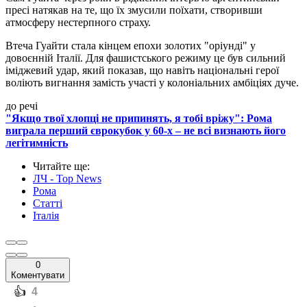
пресі натякав на те, що їх змусили поїхати, створивши
атмосферу нестерпного страху.
Втеча Гуайти стала кінцем епохи золотих "оріунді" у
довоєнній Італії. Для фашистського режиму це був сильний
іміджевий удар, який показав, що навіть національні герої
воліють вигнання замість участі у колоніальних амбіціях дуче.
до речі
"Якщо твої хлопці не припинять, я тобі вріжу": Рома
виграла перший єврокубок у 60-х – не всі визнають його
легітимність
Читайте ще
:
ЛЧ - Top News
Рома
Статті
Італія
0
Коментувати
️👍
4