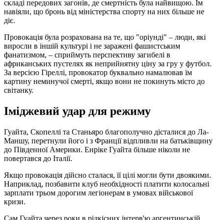
складі передових загонів, де смертність була найвищою. Їм
навіяли, що бронь від міністерства спорту на них більше не
діє.
Провокація була розрахована на те, що "оріунді" – люди, які
виросли в іншій культурі і не заражені фашистським
фанатизмом, – сприймуть перспективу загибелі в
африканських пустелях як неприйнятну ціну за гру у футбол.
За версією Гіреллі, провокатор буквально намалював їм
картину неминучої смерті, якщо вони не покинуть місто до
світанку.
Іміджевий удар для режиму
Гуайта, Скопеллі та Станьяро благополучно дісталися до Ла-
Маншу, перетнули його і з Франції відпливли на батьківщину
до Південної Америки. Енріке Гуайта більше ніколи не
повертався до Італії.
Якщо провокація дійсно сталася, її цілі могли бути двоякими.
Наприклад, позбавити клуб необхідності платити колосальні
зарплати трьом дорогим легіонерам в умовах військової
кризи.
Сам Гуайта через роки в рідкісних інтерв'ю аргентинській