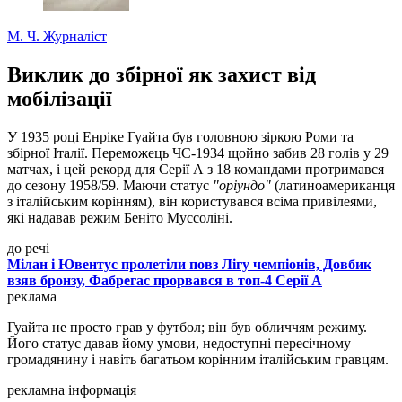
М. Ч.
Журналіст
Виклик до збірної як захист від
мобілізації
У 1935 році Енріке Гуайта був головною зіркою Роми та
збірної Італії. Переможець ЧС-1934 щойно забив 28 голів у 29
матчах, і цей рекорд для Серії А з 18 командами протримався
до сезону 1958/59. Маючи статус
"оріундо"
(латиноамериканця
з італійським корінням), він користувався всіма привілеями,
які надавав режим Беніто Муссоліні.
до речі
Мілан і Ювентус пролетіли повз Лігу чемпіонів, Довбик
взяв бронзу, Фабрегас прорвався в топ-4 Серії А
реклама
Гуайта не просто грав у футбол; він був обличчям режиму.
Його статус давав йому умови, недоступні пересічному
громадянину і навіть багатьом корінним італійським гравцям.
рекламна інформація