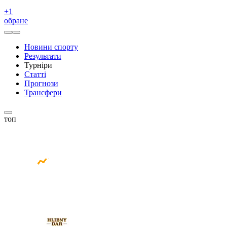
+
1
обране
Новини спорту
Результати
Турніри
Статті
Прогнози
Трансфери
топ