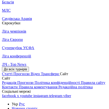
Бельгія
МЛС
Саудівська Аравія
Єврокубки
Ліга чемпіонів
Ліга Європи
Суперкубок УЄФА
Ліга конференцій
ЛЧ - Top News
До всіх турнірів
Статті
Прогнози
Відео
Трансфери
Сайт
Сайт
Редакція
Прогнози
Політика конфіденційності
Правила сайту
Контакти
Правила коментування
Редакційна політика
Соціальні мережі
facebook
x
youtube
instagram
telegram
viber
Укр
Рус
Новини спорту