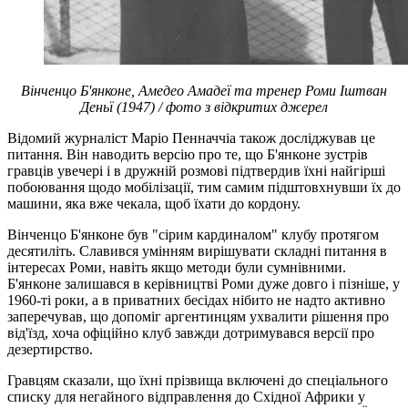
Вінченцо Б'янконе, Амедео Амадеї та тренер Роми Іштван
Деньї (1947) / фото з відкритих джерел
Відомий журналіст Маріо Пенначчіа також досліджував це
питання. Він наводить версію про те, що Б'янконе зустрів
гравців увечері і в дружній розмові підтвердив їхні найгірші
побоювання щодо мобілізації, тим самим підштовхнувши їх до
машини, яка вже чекала, щоб їхати до кордону.
Вінченцо Б'янконе був "сірим кардиналом" клубу протягом
десятиліть. Славився умінням вирішувати складні питання в
інтересах Роми, навіть якщо методи були сумнівними.
Б'янконе залишався в керівництві Роми дуже довго і пізніше, у
1960-ті роки, а в приватних бесідах нібито не надто активно
заперечував, що допоміг аргентинцям ухвалити рішення про
від'їзд, хоча офіційно клуб завжди дотримувався версії про
дезертирство.
Гравцям сказали, що їхні прізвища включені до спеціального
списку для негайного відправлення до Східної Африки у