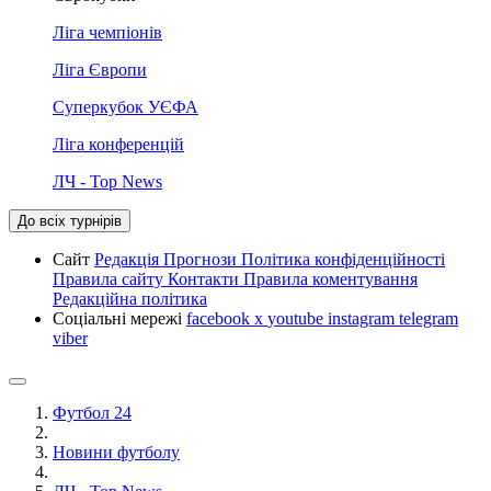
Ліга чемпіонів
Ліга Європи
Суперкубок УЄФА
Ліга конференцій
ЛЧ - Top News
До всіх турнірів
Сайт
Редакція
Прогнози
Політика конфіденційності
Правила сайту
Контакти
Правила коментування
Редакційна політика
Соціальні мережі
facebook
x
youtube
instagram
telegram
viber
Футбол 24
Новини футболу