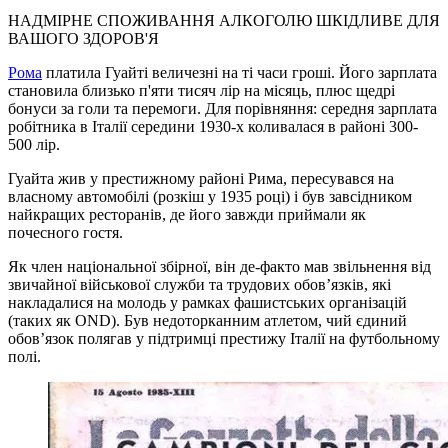
НАДМІРНЕ СПОЖИВАННЯ АЛКОГОЛЮ ШКІДЛИВЕ ДЛЯ
ВАШОГО ЗДОРОВ'Я
Рома
платила Гуайті величезні на ті часи гроші. Його зарплата
становила близько п'яти тисяч лір на місяць, плюс щедрі
бонуси за голи та перемоги. Для порівняння: середня зарплата
робітника в Італії середини 1930-х коливалася в районі 300-
500 лір.
Гуайта жив у престижному районі Рима, пересувався на
власному автомобілі (розкіш у 1935 році) і був завсідником
найкращих ресторанів, де його завжди приймали як
почесного гостя.
Як член національної збірної, він де-факто мав звільнення від
звичайної військової служби та трудових обов’язків, які
накладалися на молодь у рамках фашистських організацій
(таких як OND). Був недоторканним атлетом, чий єдиний
обов’язок полягав у підтримці престижу Італії на футбольному
полі.