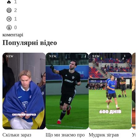
️🔥
1
️😄
2
️😢
1
️🤬
0
коментарі