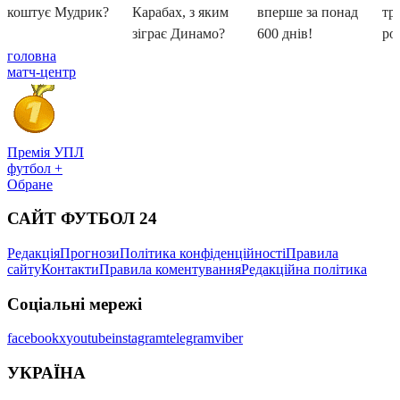
головна
матч-центр
Премія УПЛ
футбол +
Обране
САЙТ ФУТБОЛ 24
Редакція
Прогнози
Політика конфіденційності
Правила
сайту
Контакти
Правила коментування
Редакційна політика
Соціальні мережі
facebook
x
youtube
instagram
telegram
viber
УКРАЇНА