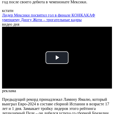
год после своего дебюта в чемпионате Мексики.
кстати
Лидер Мексики посвятил гол в финале КОНКАКАФ
умершему Диогу Жоти – трогательные кадры
видео дня
Play
Video
реклама
Предыдущий рекорд принадлежал Ламину Ямалю, который
выиграл Евро-2024 в составе сборной Испании в возрасте 17
лет и 1 дня. Замыкает тройку лидеров этого рейтинга
легендарный Пеле – он добился успеха со сборной Бразилии