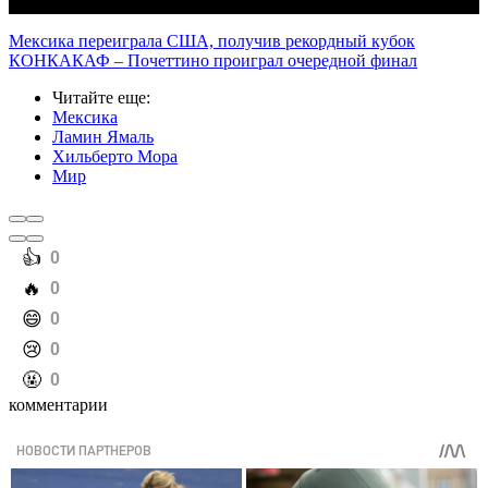
Мексика переиграла США, получив рекордный кубок
КОНКАКАФ – Почеттино проиграл очередной финал
Читайте еще
:
Мексика
Ламин Ямаль
Хильберто Мора
Мир
️👍
0
️🔥
0
️😄
0
️😢
0
️🤬
0
комментарии