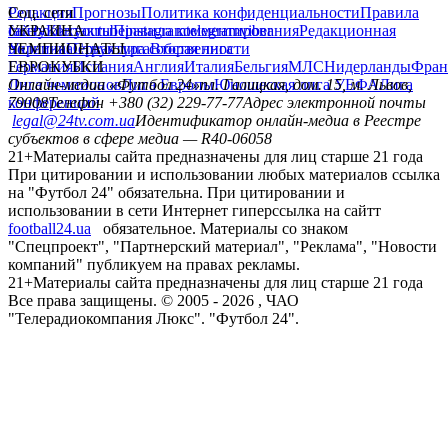
Редакция
Соц. сети
Прогнозы
Политика конфиденциальности
Правила
сайту
facebook
УКРАИНА
Контакты
x
youtube
Правила комментирования
instagram
telegram
viber
Редакционная
политика
Украина
ЧЕМПИОНАТЫ
Первая лига
Структура собственности
Вторая лига
Германия
ЕВРОКУБКИ
Испания
Англия
Италия
Бельгия
МЛС
Нидерланды
Фран
Лига чемпионов
Онлайн-медиа «Футбол 24»
Лига Европы
пл. Галицкая, дом. 15, м. Львов,
Юношеская лига УЕФА
Лига
конференций
79008
Телефон +380 (32) 229-77-77
Адрес электронной почты
legal@24tv.com.ua
Идентификатор онлайн-медиа в Реестре
субъектов в сфере медиа — R40-06058
21+
Материалы сайта предназначены для лиц старше 21 года
При цитировании и использовании любых материалов ссылка
на "Футбол 24" обязательна. При цитировании и
использовании в сети Интернет гиперссылка на сайтт
football24.ua
обязательное. Материалы со знаком
"Спецпроект", "Партнерский материал", "Реклама", "Новости
компаний" публикуем на правах рекламы.
21+
Материалы сайта предназначены для лиц старше 21 года
Все права защищены. © 2005 -
2026
, ЧАО
"Телерадиокомпания Люкс". "Футбол 24".