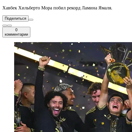
Хавбек Хильберто Мора побил рекорд Ламина Ямаля.
Поделиться
0
комментарии