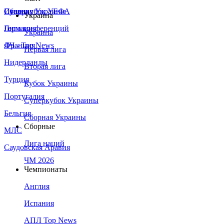
Сборная Украины
Италия
Суперкубок УЕФА
Украина
Германия
Лига конференций
Украина
Франция
ЛЧ - Top News
Первая лига
Нидерланды
Вторая лига
Турция
Кубок Украины
Португалия
Суперкубок Украины
Бельгия
Сборная Украины
Сборные
МЛС
Лига наций
Саудовская Аравия
ЧМ 2026
Чемпионаты
Англия
Испания
АПЛ Top News