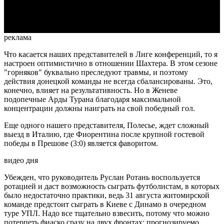
Video
реклама
Что касается наших представителей в Лиге конференций, то я
настроен оптимистично в отношении Шахтера. В этом сезоне
"горняков" буквально преследуют травмы, и поэтому
действия донецкой команды не всегда сбалансированы. Это,
конечно, влияет на результативность. Но в Женеве
подопечные Арды Турана благодаря максимальной
концентрации должны наиграть на свой победный гол.
Еще одного нашего представителя, Полесье, ждет сложный
выезд в Италию, где Фиорентина после крупной гостевой
победы в Прешове (3:0) является фаворитом.
видео дня
Убежден, что руководитель Руслан Ротань воспользуется
ротацией и даст возможность сыграть футболистам, в которых
было недостаточно практики, ведь 31 августа житомирской
команде предстоит сыграть в Киеве с Динамо в очередном
туре УПЛ. Надо все тщательно взвесить, потому что можно
потерпеть фиаско сразу на двух фронтах: прогнозируемо