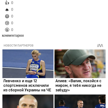
️👍
0
️🔥
0
️😄
0
️😢
0
️🤬
0
комментарии