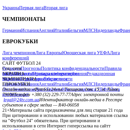
Украина
Первая лига
Вторая лига
ЧЕМПИОНАТЫ
Германия
Испания
Англия
Италия
Бельгия
МЛС
Нидерланды
Фран
ЕВРОКУБКИ
Лига чемпионов
Лига Европы
Юношеская лига УЕФА
Лига
конференций
САЙТ ФУТБОЛ 24
Редакция
Соц. сети
Прогнозы
Политика конфиденциальности
Правила
сайту
facebook
УКРАИНА
Контакты
x
youtube
Правила комментирования
instagram
telegram
viber
Редакционная
политика
Украина
ЧЕМПИОНАТЫ
Первая лига
Структура собственности
Вторая лига
Германия
ЕВРОКУБКИ
Испания
Англия
Италия
Бельгия
МЛС
Нидерланды
Фран
Лига чемпионов
Онлайн-медиа «Футбол 24»
Лига Европы
пл. Галицкая, дом. 15, м. Львов,
Юношеская лига УЕФА
Лига
конференций
79008
Телефон +380 (32) 229-77-77
Адрес электронной почты
legal@24tv.com.ua
Идентификатор онлайн-медиа в Реестре
субъектов в сфере медиа — R40-06058
21+
Материалы сайта предназначены для лиц старше 21 года
При цитировании и использовании любых материалов ссылка
на "Футбол 24" обязательна. При цитировании и
использовании в сети Интернет гиперссылка на сайтт