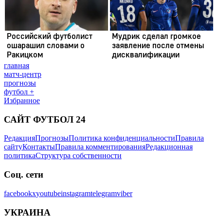
главная
матч-центр
прогнозы
футбол +
Избранное
САЙТ ФУТБОЛ 24
Редакция
Прогнозы
Политика конфиденциальности
Правила
сайту
Контакты
Правила комментирования
Редакционная
политика
Структура собственности
Соц. сети
facebook
x
youtube
instagram
telegram
viber
УКРАИНА