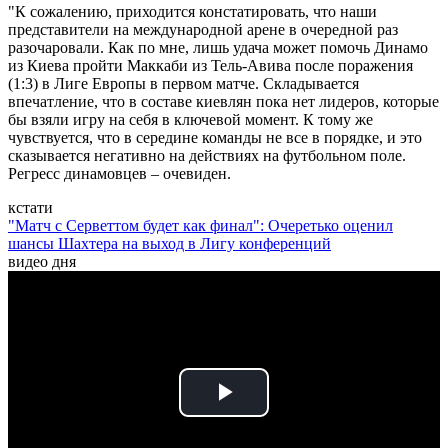
"К сожалению, приходится констатировать, что наши
представители на международной арене в очередной раз
разочаровали. Как по мне, лишь удача может помочь Динамо
из Киева пройти Маккаби из Тель-Авива после поражения
(1:3) в Лиге Европы в первом матче. Складывается
впечатление, что в составе киевлян пока нет лидеров, которые
бы взяли игру на себя в ключевой момент. К тому же
чувствуется, что в середине команды не все в порядке, и это
сказывается негативно на действиях на футбольном поле.
Регресс динамовцев – очевиден.
кстати
"Матч с Серветтом будет как финал": Очеретько оценил
шансы Шахтера на выход в Лигу конференций
видео дня
Play