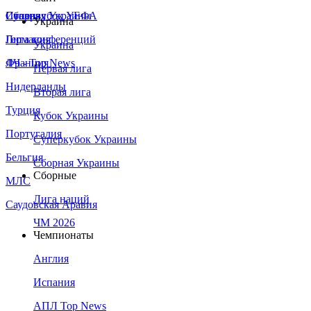
Сборная Украины
Италия
Суперкубок УЕФА
Украина
Германия
Лига конференций
Украина
Франция
ЛЧ - Top News
Первая лига
Нидерланды
Вторая лига
Турция
Кубок Украины
Португалия
Суперкубок Украины
Бельгия
Сборная Украины
Сборные
МЛС
Лига наций
Саудовская Аравия
ЧМ 2026
Чемпионаты
Англия
Испания
АПЛ Top News