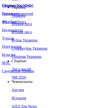
Сборная Украины
Италия
Суперкубок УЕФА
Украина
Германия
Лига конференций
Украина
Франция
ЛЧ - Top News
Первая лига
Нидерланды
Вторая лига
Турция
Кубок Украины
Португалия
Суперкубок Украины
Бельгия
Сборная Украины
Сборные
МЛС
Лига наций
Саудовская Аравия
ЧМ 2026
Чемпионаты
Англия
Испания
АПЛ Top News