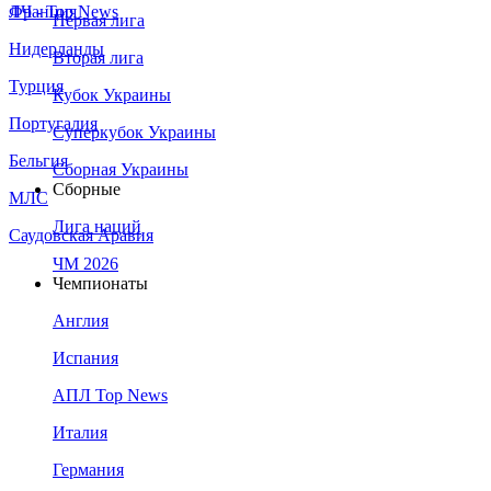
Франция
ЛЧ - Top News
Первая лига
Нидерланды
Вторая лига
Турция
Кубок Украины
Португалия
Суперкубок Украины
Бельгия
Сборная Украины
Сборные
МЛС
Лига наций
Саудовская Аравия
ЧМ 2026
Чемпионаты
Англия
Испания
АПЛ Top News
Италия
Германия