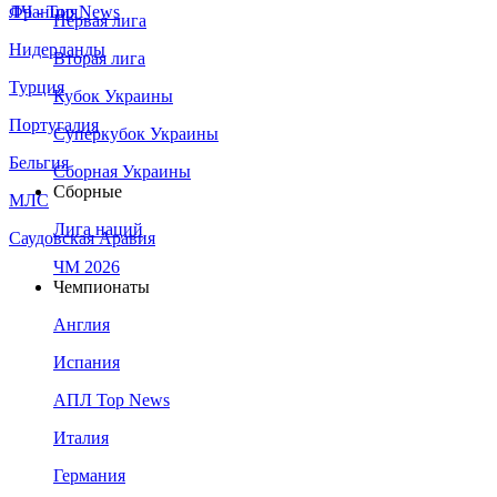
Франция
ЛЧ - Top News
Первая лига
Нидерланды
Вторая лига
Турция
Кубок Украины
Португалия
Суперкубок Украины
Бельгия
Сборная Украины
Сборные
МЛС
Лига наций
Саудовская Аравия
ЧМ 2026
Чемпионаты
Англия
Испания
АПЛ Top News
Италия
Германия