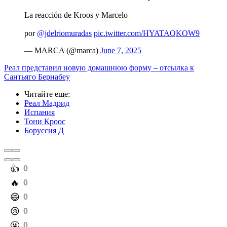
La reacción de Kroos y Marcelo
por
@jdelriomuradas
pic.twitter.com/HYATAQKOW9
— MARCA (@marca)
June 7, 2025
Реал представил новую домашнюю форму – отсылка к
Сантьяго Бернабеу
Читайте еще
:
Реал Мадрид
Испания
Тони Кроос
Боруссия Д
️👍
0
️🔥
0
️😄
0
️😢
0
️🤬
0