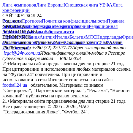
Лига чемпионов
Лига Европы
Юношеская лига УЕФА
Лига
конференций
САЙТ ФУТБОЛ 24
Редакция
Соц. сети
Прогнозы
Политика конфиденциальности
Правила
сайту
facebook
УКРАИНА
Контакты
x
youtube
Правила комментирования
instagram
telegram
viber
Редакционная
политика
Украина
ЧЕМПИОНАТЫ
Первая лига
Структура собственности
Вторая лига
Германия
ЕВРОКУБКИ
Испания
Англия
Италия
Бельгия
МЛС
Нидерланды
Фран
Лига чемпионов
Онлайн-медиа «Футбол 24»
Лига Европы
пл. Галицкая, дом. 15, м. Львов,
Юношеская лига УЕФА
Лига
конференций
79008
Телефон +380 (32) 229-77-77
Адрес электронной почты
legal@24tv.com.ua
Идентификатор онлайн-медиа в Реестре
субъектов в сфере медиа — R40-06058
21+
Материалы сайта предназначены для лиц старше 21 года
При цитировании и использовании любых материалов ссылка
на "Футбол 24" обязательна. При цитировании и
использовании в сети Интернет гиперссылка на сайтт
football24.ua
обязательное. Материалы со знаком
"Спецпроект", "Партнерский материал", "Реклама", "Новости
компаний" публикуем на правах рекламы.
21+
Материалы сайта предназначены для лиц старше 21 года
Все права защищены. © 2005 -
2026
, ЧАО
"Телерадиокомпания Люкс". "Футбол 24".