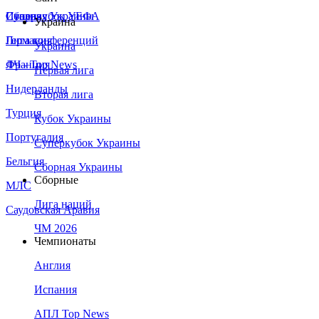
Сборная Украины
Италия
Суперкубок УЕФА
Украина
Германия
Лига конференций
Украина
Франция
ЛЧ - Top News
Первая лига
Нидерланды
Вторая лига
Турция
Кубок Украины
Португалия
Суперкубок Украины
Бельгия
Сборная Украины
Сборные
МЛС
Лига наций
Саудовская Аравия
ЧМ 2026
Чемпионаты
Англия
Испания
АПЛ Top News