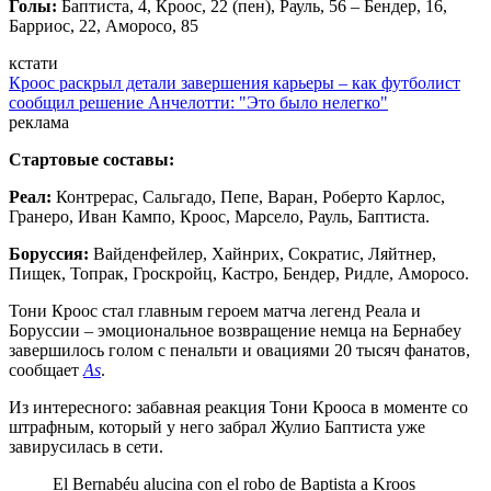
Голы:
Баптиста, 4, Кроос, 22 (пен), Рауль, 56 – Бендер, 16,
Барриос, 22, Аморосо, 85
кстати
Кроос раскрыл детали завершения карьеры – как футболист
сообщил решение Анчелотти: "Это было нелегко"
реклама
Стартовые составы:
Реал:
Контрерас, Сальгадо, Пепе, Варан, Роберто Карлос,
Гранеро, Иван Кампо, Кроос, Марсело, Рауль, Баптиста.
Боруссия:
Вайденфейлер, Хайнрих, Сократис, Ляйтнер,
Пищек, Топрак, Гроскройц, Кастро, Бендер, Ридле, Аморосо.
Тони Кроос стал главным героем матча легенд Реала и
Боруссии – эмоциональное возвращение немца на Бернабеу
завершилось голом с пенальти и овациями 20 тысяч фанатов,
сообщает
As
.
Из интересного: забавная реакция Тони Крооса в моменте со
штрафным, который у него забрал Жулио Баптиста уже
завирусилась в сети.
El Bernabéu alucina con el robo de Baptista a Kroos