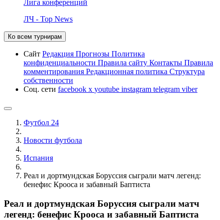
Лига конференций
ЛЧ - Top News
Ко всем турнирам
Сайт
Редакция
Прогнозы
Политика
конфиденциальности
Правила сайту
Контакты
Правила
комментирования
Редакционная политика
Структура
собственности
Соц. сети
facebook
x
youtube
instagram
telegram
viber
Футбол 24
Новости футбола
Испания
Реал и дортмундская Боруссия сыграли матч легенд:
бенефис Крооса и забавный Баптиста
Реал и дортмундская Боруссия сыграли матч
легенд: бенефис Крооса и забавный Баптиста