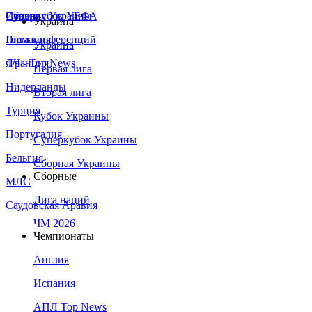
Сборная Украины
Италия
Суперкубок УЕФА
Украина
Германия
Лига конференций
Украина
Франция
ЛЧ - Top News
Первая лига
Нидерланды
Вторая лига
Турция
Кубок Украины
Португалия
Суперкубок Украины
Бельгия
Сборная Украины
Сборные
МЛС
Лига наций
Саудовская Аравия
ЧМ 2026
Чемпионаты
Англия
Испания
АПЛ Top News