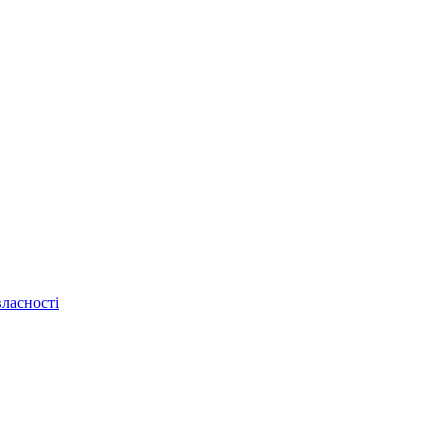
ласності