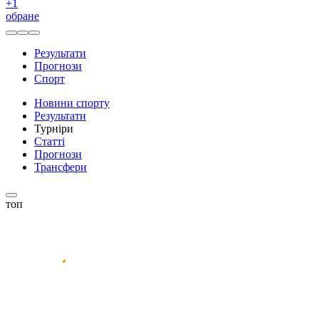
+
1
обране
Результати
Прогнози
Спорт
Новини спорту
Результати
Турніри
Статті
Прогнози
Трансфери
топ