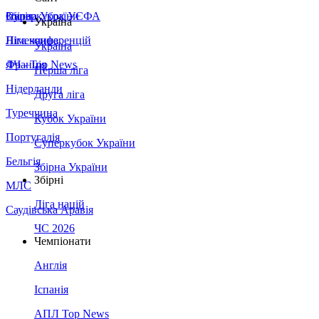
Збірна України
Італія
Суперкубок УЄФА
Україна
Німеччина
Ліга конференцій
Україна
Франція
ЛЧ - Top News
Перша ліга
Нідерланди
Друга ліга
Туреччина
Кубок України
Португалія
Суперкубок України
Бельгія
Збірна України
Збірні
МЛС
Ліга націй
Саудівська Аравія
ЧС 2026
Чемпіонати
Англія
Іспанія
АПЛ Top News