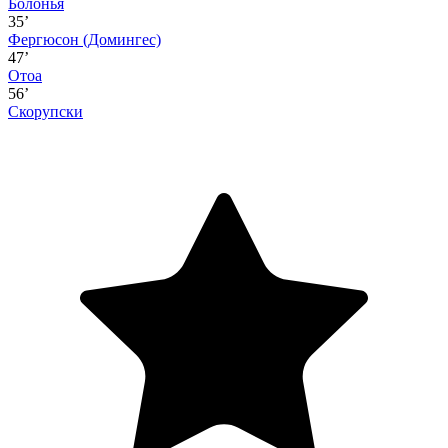
Болонья
35’
Фергюсон
(Домингес)
47’
Отоа
56’
Скорупски