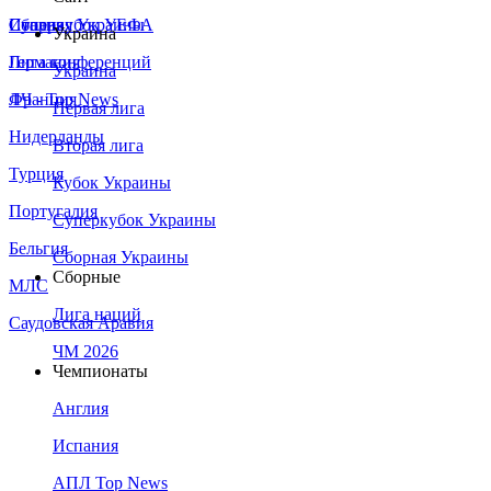
Сборная Украины
Италия
Суперкубок УЕФА
Украина
Германия
Лига конференций
Украина
Франция
ЛЧ - Top News
Первая лига
Нидерланды
Вторая лига
Турция
Кубок Украины
Португалия
Суперкубок Украины
Бельгия
Сборная Украины
Сборные
МЛС
Лига наций
Саудовская Аравия
ЧМ 2026
Чемпионаты
Англия
Испания
АПЛ Top News