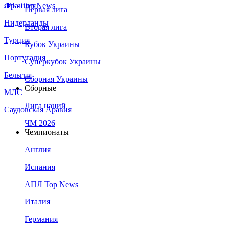
Франция
ЛЧ - Top News
Первая лига
Нидерланды
Вторая лига
Турция
Кубок Украины
Португалия
Суперкубок Украины
Бельгия
Сборная Украины
Сборные
МЛС
Лига наций
Саудовская Аравия
ЧМ 2026
Чемпионаты
Англия
Испания
АПЛ Top News
Италия
Германия