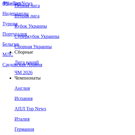
Франция
ЛЧ - Top News
Первая лига
Нидерланды
Вторая лига
Турция
Кубок Украины
Португалия
Суперкубок Украины
Бельгия
Сборная Украины
Сборные
МЛС
Лига наций
Саудовская Аравия
ЧМ 2026
Чемпионаты
Англия
Испания
АПЛ Top News
Италия
Германия