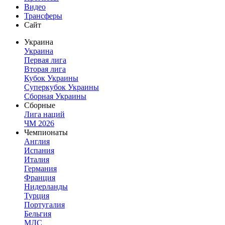
Видео
Трансферы
Сайт
Украина
Украина
Первая лига
Вторая лига
Кубок Украины
Суперкубок Украины
Сборная Украины
Сборные
Лига наций
ЧМ 2026
Чемпионаты
Англия
Испания
Италия
Германия
Франция
Нидерланды
Турция
Португалия
Бельгия
МЛС