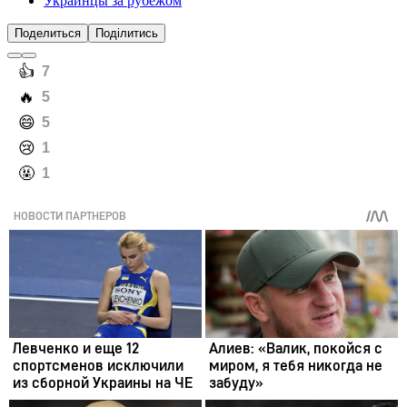
Украинцы за рубежом
Поделиться
Поділитись
️👍
7
️🔥
5
️😄
5
️😢
1
️🤬
1