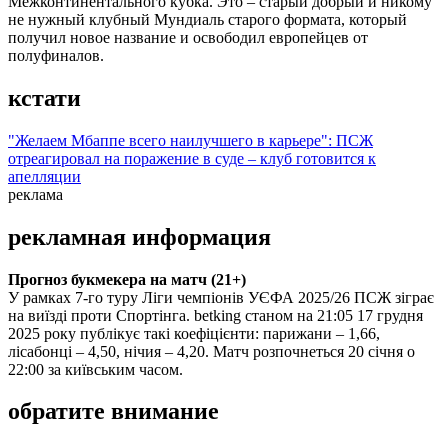
Межконтинентального кубка. Это – старый добрый и никому
не нужный клубный Мундиаль старого формата, который
получил новое название и освободил европейцев от
полуфиналов.
кстати
"Желаем Мбаппе всего наилучшего в карьере": ПСЖ
отреагировал на поражение в суде – клуб готовится к
апелляции
реклама
рекламная информация
Прогноз букмекера на матч (21+)
У рамках 7-го туру Ліги чемпіонів УЄФА 2025/26 ПСЖ зіграє
на виїзді проти Спортінга. betking станом на 21:05 17 грудня
2025 року публікує такі коефіцієнти: парижани – 1,66,
лісабонці – 4,50, нічия – 4,20. Матч розпочнеться 20 січня о
22:00 за київським часом.
обратите внимание