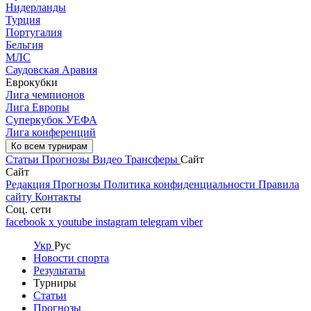
Нидерланды
Турция
Португалия
Бельгия
МЛС
Саудовская Аравия
Еврокубки
Лига чемпионов
Лига Европы
Суперкубок УЕФА
Лига конференций
Ко всем турнирам
Статьи
Прогнозы
Видео
Трансферы
Сайт
Сайт
Редакция
Прогнозы
Политика конфиденциальности
Правила
сайту
Контакты
Соц. сети
facebook
x
youtube
instagram
telegram
viber
Укр
Рус
Новости спорта
Результаты
Турниры
Статьи
Прогнозы