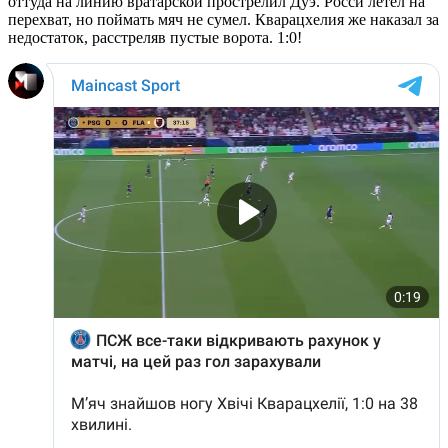
оттуда на линию вратарской прострелил Дуэ. Росси летел на
перехват, но поймать мяч не сумел. Кварацхелия же наказал за
недостаток, расстреляв пустые ворота. 1:0!