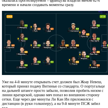
оказалась прогнозируемой – французы владели мячом 62%
времени и начали создавать моменты сразу.
Уже на 4-й минуте открывать счет должен был Жоау Невеш,
который принял подачу Витиньи со стандарта. О португальце
на дальней штанге просто забыли, позволив пробить низом с
линии вратарской, однако мяч попал во внешнюю сторону
сетки. Еще через две минуты Ли Кан Ин приложился с
дистанции (в руки голкиперу), а на 9-й минуте ПСЖ забил
гол.