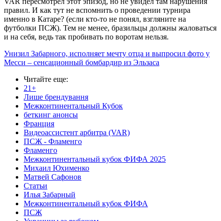
VAR пересмотрел этот эпизод, но не увидел там нарушения
правил. И как тут не вспомнить о проведении турнира
именно в Катаре? (если кто-то не понял, взгляните на
футболки ПСЖ). Тем не менее, бразильцы должны жаловаться
и на себя, ведь так пробивать по воротам нельзя.
Унизил Забарного, исполняет мечту отца и выпросил фото у
Месси – сенсационный бомбардир из Эльзаса
Читайте еще
:
21+
Лише брендування
Межконтинентальный Кубок
беткинг анонсы
Франция
Видеоассистент арбитра (VAR)
ПСЖ - Фламенго
Фламенго
Межконтинентальный кубок ФИФА 2025
Михаил Юхименко
Матвей Сафонов
Статьи
Илья Забарный
Межконтинентальный кубок ФИФА
ПСЖ