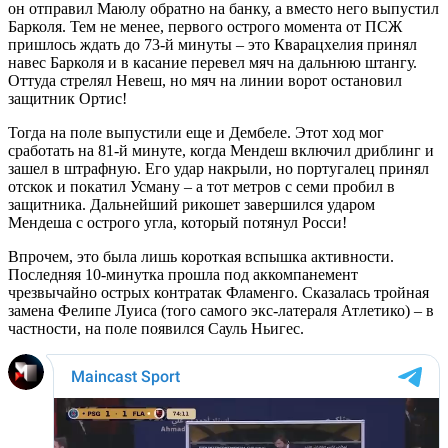
он отправил Маюлу обратно на банку, а вместо него выпустил
Барколя. Тем не менее, первого острого момента от ПСЖ
пришлось ждать до 73-й минуты – это Кварацхелия принял
навес Барколя и в касание перевел мяч на дальнюю штангу.
Оттуда стрелял Невеш, но мяч на линии ворот остановил
защитник Ортис!
Тогда на поле выпустили еще и Дембеле. Этот ход мог
сработать на 81-й минуте, когда Мендеш включил дриблинг и
зашел в штрафную. Его удар накрыли, но португалец принял
отскок и покатил Усману – а тот метров с семи пробил в
защитника. Дальнейший рикошет завершился ударом
Мендеша с острого угла, который потянул Росси!
Впрочем, это была лишь короткая вспышка активности.
Последняя 10-минутка прошла под аккомпанемент
чрезвычайно острых контратак Фламенго. Сказалась тройная
замена Фелипе Луиса (того самого экс-латераля Атлетико) – в
частности, на поле появился Сауль Ньигес.