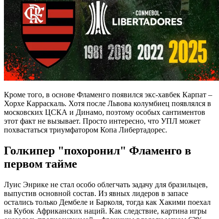
Кроме того, в основе Фламенго появился экс-хавбек Карпат –
Хорхе Карраскаль. Хотя после Львова колумбиец появлялся в
московских ЦСКА и Динамо, поэтому особых сантиментов
этот факт не вызывает. Просто интересно, что УПЛ может
похвастаться триумфатором Копа Либертадорес.
Голкипер "похоронил" Фламенго в
первом тайме
Луис Энрике не стал особо облегчать задачу для бразильцев,
выпустив основной состав. Из явных лидеров в запасе
остались только Дембеле и Барколя, тогда как Хакими поехал
на Кубок Африканских наций. Как следствие, картина игры