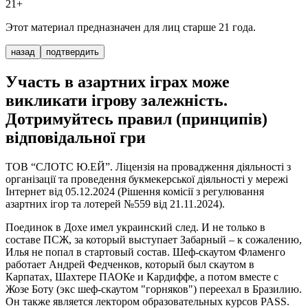
21+
Этот материал предназначен для лиц старше 21 года.
назад
подтвердить
Участь в азартних іграх може
викликати ігрову залежність.
Дотримуйтесь правил (принципів)
відповідальної гри
ТОВ “СЛОТС Ю.ЕЙ”. Ліцензія на провадження діяльності з
організації та проведення букмекерської діяльності у мережі
Інтернет від 05.12.2024 (Рішення комісії з регулювання
азартних ігор та лотерей №559 від 21.11.2024).
Поединок в Дохе имел украинский след. И не только в
составе ПСЖ, за который выступает Забарный – к сожалению,
Илья не попал в стартовый состав. Шеф-скаутом Фламенго
работает Андрей Федченков, который был скаутом в
Карпатах, Шахтере ПАОКе и Кардиффе, а потом вместе с
Жозе Боту (экс шеф-скаутом "горняков") переехал в Бразилию.
Он также является лектором образовательных курсов PASS.