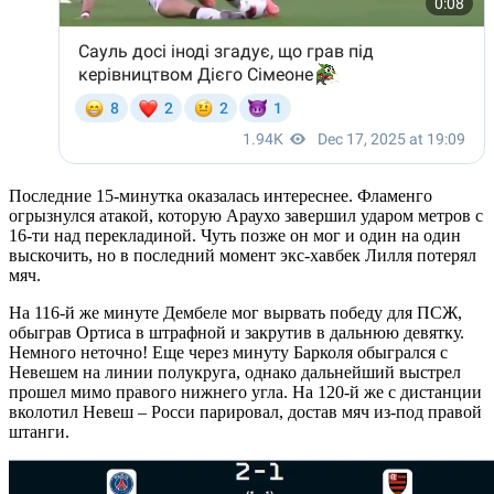
Последние 15-минутка оказалась интереснее. Фламенго
огрызнулся атакой, которую Араухо завершил ударом метров с
16-ти над перекладиной. Чуть позже он мог и один на один
выскочить, но в последний момент экс-хавбек Лилля потерял
мяч.
На 116-й же минуте Дембеле мог вырвать победу для ПСЖ,
обыграв Ортиса в штрафной и закрутив в дальнюю девятку.
Немного неточно! Еще через минуту Барколя обыгрался с
Невешем на линии полукруга, однако дальнейший выстрел
прошел мимо правого нижнего угла. На 120-й же с дистанции
вколотил Невеш – Росси парировал, достав мяч из-под правой
штанги.