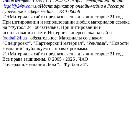
конференций
79008
Телефон +380 (32) 229-77-77
Адрес электронной почты
legal@24tv.com.ua
Идентификатор онлайн-медиа в Реестре
субъектов в сфере медиа — R40-06058
21+
Материалы сайта предназначены для лиц старше 21 года
При цитировании и использовании любых материалов ссылка
на "Футбол 24" обязательна. При цитировании и
использовании в сети Интернет гиперссылка на сайтт
football24.ua
обязательное. Материалы со знаком
"Спецпроект", "Партнерский материал", "Реклама", "Новости
компаний" публикуем на правах рекламы.
21+
Материалы сайта предназначены для лиц старше 21 года
Все права защищены. © 2005 -
2026
, ЧАО
"Телерадиокомпания Люкс". "Футбол 24".