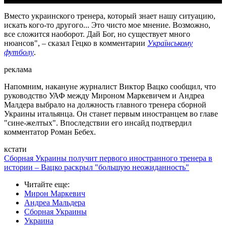
Вместо украинского тренера, который знает нашу ситуацию,
искать кого-то другого... Это чисто мое мнение. Возможно,
все сложится наоборот. Дай Бог, но существует много
нюансов", – сказал Гецко в комментарии
Українському
футболу
.
реклама
Напомним, накануне журналист Виктор Вацко сообщил, что
руководство УАФ между Мироном Маркевичем и Андреа
Малдера выбрало на должность главного тренера сборной
Украины итальянца. Он станет первым иностранцем во главе
"сине-желтых". Впоследствии его инсайд подтвердил
комментатор Роман Бебех.
кстати
Сборная Украины получит первого иностранного тренера в
истории – Вацко раскрыл "большую неожиданность"
Читайте еще
:
Мирон Маркевич
Андреа Мальдера
Сборная Украины
Украина