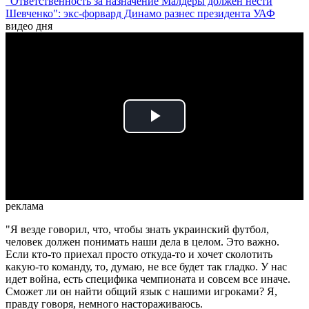
"Ответственность за назначение Малдеры должен нести
Шевченко": экс-форвард Динамо разнес президента УАФ
видео дня
Play
Video
реклама
"Я везде говорил, что, чтобы знать украинский футбол,
человек должен понимать наши дела в целом. Это важно.
Если кто-то приехал просто откуда-то и хочет сколотить
какую-то команду, то, думаю, не все будет так гладко. У нас
идет война, есть специфика чемпионата и совсем все иначе.
Сможет ли он найти общий язык с нашими игроками? Я,
правду говоря, немного настораживаюсь.