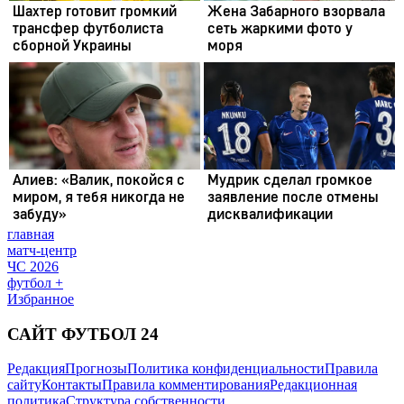
главная
матч-центр
ЧС 2026
футбол +
Избранное
САЙТ ФУТБОЛ 24
Редакция
Прогнозы
Политика конфиденциальности
Правила
сайту
Контакты
Правила комментирования
Редакционная
политика
Структура собственности