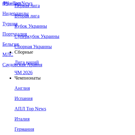
Франция
ЛЧ - Top News
Первая лига
Нидерланды
Вторая лига
Турция
Кубок Украины
Португалия
Суперкубок Украины
Бельгия
Сборная Украины
Сборные
МЛС
Лига наций
Саудовская Аравия
ЧМ 2026
Чемпионаты
Англия
Испания
АПЛ Top News
Италия
Германия