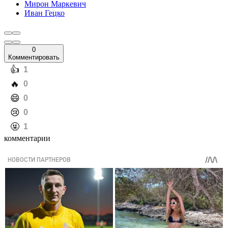
Мирон Маркевич
Иван Гецко
0
Комментировать
️👍
1
️🔥
0
️😄
0
️😢
0
️🤬
1
комментарии