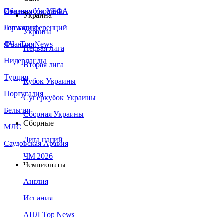
Сборная Украины
Италия
Суперкубок УЕФА
Украина
Германия
Лига конференций
Украина
Франция
ЛЧ - Top News
Первая лига
Нидерланды
Вторая лига
Турция
Кубок Украины
Португалия
Суперкубок Украины
Бельгия
Сборная Украины
Сборные
МЛС
Лига наций
Саудовская Аравия
ЧМ 2026
Чемпионаты
Англия
Испания
АПЛ Top News