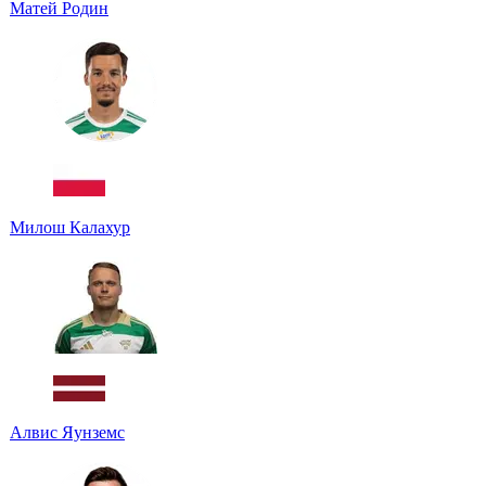
Матей Родин
Милош Калахур
Алвис Яунземс