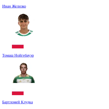
Иван Желизко
Томаш Нойгебауэр
Бартломей Клудка