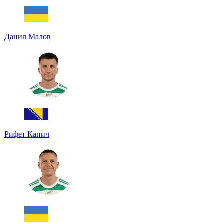
Данил Малов
Рифет Капич