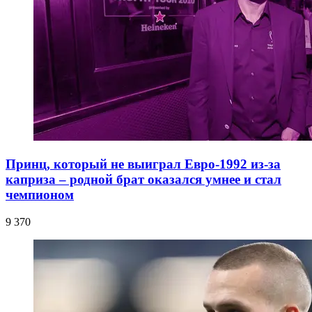
Принц, который не выиграл Евро-1992 из-за
каприза – родной брат оказался умнее и стал
чемпионом
9 370