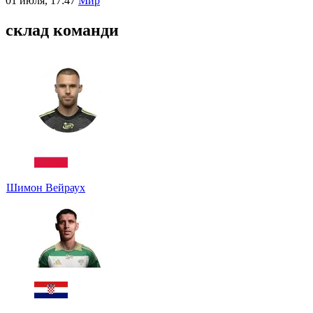
01 июля, 17:47
Мир
склад команди
Шимон Вейраух