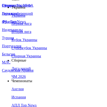
Сборная Украины
Италия
Суперкубок УЕФА
Украина
Германия
Лига конференций
Украина
Франция
ЛЧ - Top News
Первая лига
Нидерланды
Вторая лига
Турция
Кубок Украины
Португалия
Суперкубок Украины
Бельгия
Сборная Украины
Сборные
МЛС
Лига наций
Саудовская Аравия
ЧМ 2026
Чемпионаты
Англия
Испания
АПЛ Top News