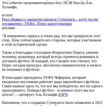
Это событие прокомментировал босс ПСЖ Нассер Аль-
Хелаифи.
кстати
Реал объявил о закрытии проекта Суперлиги – клуб достиг
соглашения с УЕФА, Перес капитулировал
реклама
"Я невероятно горжусь и очень рад, что мы прекратили этот
спор. Хочу поблагодарить все стороны, которые участвовали
в этой исторической сделке.
Также я благодарю господина Флорентино Переса, умному
человеку, визионеру, который всегда стремится развивать и
улучшать футбол. И каждый, кто говорит или считает, что
Перес сегодня проиграл, абсолютно некомпетентен и ничего
не понимает в футболе.
Я благодарю президента УЕФА Чеферина, который
ежедневно неутомимо работает ради европейского футбола.
Самое важное здесь то, что все мы победители, нет ни одного
проигравшего. Победил футбол – и именно этого мы все
хотели", – цитирует Аль-Хелаифи
ESPN
.
Напомним, что о создании Суперлиги было объявлено в 2021