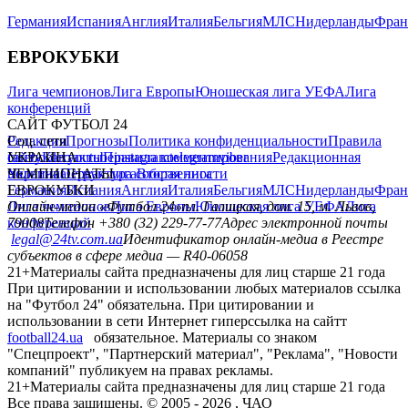
Германия
Испания
Англия
Италия
Бельгия
МЛС
Нидерланды
Фран
ЕВРОКУБКИ
Лига чемпионов
Лига Европы
Юношеская лига УЕФА
Лига
конференций
САЙТ ФУТБОЛ 24
Редакция
Соц. сети
Прогнозы
Политика конфиденциальности
Правила
сайту
facebook
УКРАИНА
Контакты
x
youtube
Правила комментирования
instagram
telegram
viber
Редакционная
политика
Украина
ЧЕМПИОНАТЫ
Первая лига
Структура собственности
Вторая лига
Германия
ЕВРОКУБКИ
Испания
Англия
Италия
Бельгия
МЛС
Нидерланды
Фран
Лига чемпионов
Онлайн-медиа «Футбол 24»
Лига Европы
пл. Галицкая, дом. 15, м. Львов,
Юношеская лига УЕФА
Лига
конференций
79008
Телефон +380 (32) 229-77-77
Адрес электронной почты
legal@24tv.com.ua
Идентификатор онлайн-медиа в Реестре
субъектов в сфере медиа — R40-06058
21+
Материалы сайта предназначены для лиц старше 21 года
При цитировании и использовании любых материалов ссылка
на "Футбол 24" обязательна. При цитировании и
использовании в сети Интернет гиперссылка на сайтт
football24.ua
обязательное. Материалы со знаком
"Спецпроект", "Партнерский материал", "Реклама", "Новости
компаний" публикуем на правах рекламы.
21+
Материалы сайта предназначены для лиц старше 21 года
Все права защищены. © 2005 -
2026
, ЧАО