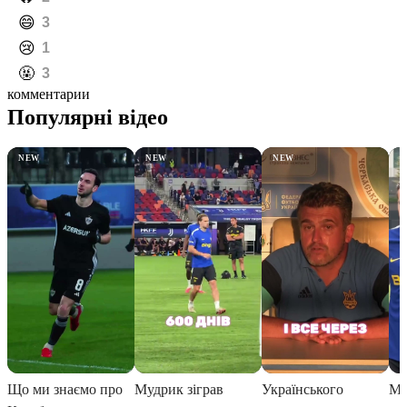
️😄
3
️😢
1
️🤬
3
комментарии