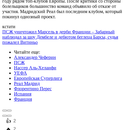
году рядом топ-клубов Европы. После критики со стороны
болельщиков большинство команд объявило об отказе от
участия. Мадридский Реал был последним клубом, который
покинул одиозный проект.
кстати
ПСЖ уничтожил Марсель в дерби Франции – Забарный
наблюдал за шоу Дембеле и дебютом беглеца Барсы, судья
пожалел Витиньо
Читайте еще
:
Александер Чеферин
ПСЖ
Нассер Аль-Хелаифи
УЕФА
Европейская Суперлига
Реал Мадрид
Флорентино Перес
Испания
Франция
️👍
2
️🔥
2