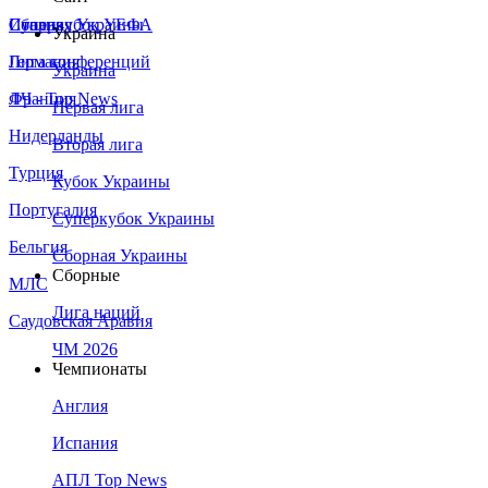
Сборная Украины
Италия
Суперкубок УЕФА
Украина
Германия
Лига конференций
Украина
Франция
ЛЧ - Top News
Первая лига
Нидерланды
Вторая лига
Турция
Кубок Украины
Португалия
Суперкубок Украины
Бельгия
Сборная Украины
Сборные
МЛС
Лига наций
Саудовская Аравия
ЧМ 2026
Чемпионаты
Англия
Испания
АПЛ Top News