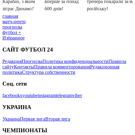
главная
матч-центр
прогнозы
футбол +
Избранное
САЙТ ФУТБОЛ 24
Редакция
Прогнозы
Политика конфиденциальности
Правила
сайту
Контакты
Правила комментирования
Редакционная
политика
Структура собственности
Соц. сети
facebook
x
youtube
instagram
telegram
viber
УКРАИНА
Украина
Первая лига
Вторая лига
ЧЕМПИОНАТЫ