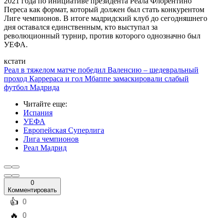
2021 года по инициативе президента Реала Флорентино
Переса как формат, который должен был стать конкурентом
Лиге чемпионов. В итоге мадридский клуб до сегодняшнего
дня оставался единственным, кто выступал за
революционный турнир, против которого однозначно был
УЕФА.
кстати
Реал в тяжелом матче победил Валенсию – шедевральный
проход Каррераса и гол Мбаппе замаскировали слабый
футбол Мадрида
Читайте еще
:
Испания
УЕФА
Европейская Суперлига
Лига чемпионов
Реал Мадрид
0
Комментировать
️👍
0
️🔥
0