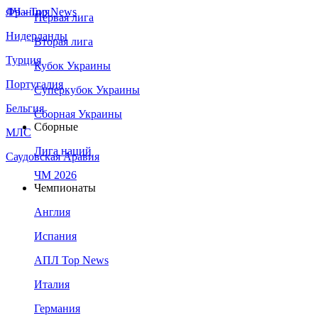
Франция
ЛЧ - Top News
Первая лига
Нидерланды
Вторая лига
Турция
Кубок Украины
Португалия
Суперкубок Украины
Бельгия
Сборная Украины
Сборные
МЛС
Лига наций
Саудовская Аравия
ЧМ 2026
Чемпионаты
Англия
Испания
АПЛ Top News
Италия
Германия