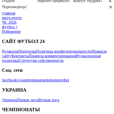
главная
матч-центр
ЧС 2026
футбол +
Избранное
САЙТ ФУТБОЛ 24
Редакция
Прогнозы
Политика конфиденциальности
Правила
сайту
Контакты
Правила комментирования
Редакционная
политика
Структура собственности
Соц. сети
facebook
x
youtube
instagram
telegram
viber
УКРАИНА
Украина
Первая лига
Вторая лига
ЧЕМПИОНАТЫ