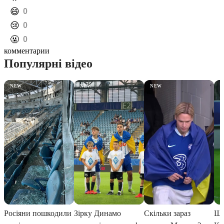
️😄
0
️😢
0
️🤬
0
комментарии