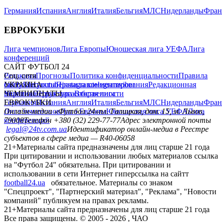
Германия
Испания
Англия
Италия
Бельгия
МЛС
Нидерланды
Фран
ЕВРОКУБКИ
Лига чемпионов
Лига Европы
Юношеская лига УЕФА
Лига
конференций
САЙТ ФУТБОЛ 24
Редакция
Соц. сети
Прогнозы
Политика конфиденциальности
Правила
сайту
facebook
УКРАИНА
Контакты
x
youtube
Правила комментирования
instagram
telegram
viber
Редакционная
политика
Украина
ЧЕМПИОНАТЫ
Первая лига
Структура собственности
Вторая лига
Германия
ЕВРОКУБКИ
Испания
Англия
Италия
Бельгия
МЛС
Нидерланды
Фран
Лига чемпионов
Онлайн-медиа «Футбол 24»
Лига Европы
пл. Галицкая, дом. 15, м. Львов,
Юношеская лига УЕФА
Лига
конференций
79008
Телефон +380 (32) 229-77-77
Адрес электронной почты
legal@24tv.com.ua
Идентификатор онлайн-медиа в Реестре
субъектов в сфере медиа — R40-06058
21+
Материалы сайта предназначены для лиц старше 21 года
При цитировании и использовании любых материалов ссылка
на "Футбол 24" обязательна. При цитировании и
использовании в сети Интернет гиперссылка на сайтт
football24.ua
обязательное. Материалы со знаком
"Спецпроект", "Партнерский материал", "Реклама", "Новости
компаний" публикуем на правах рекламы.
21+
Материалы сайта предназначены для лиц старше 21 года
Все права защищены. © 2005 -
2026
, ЧАО