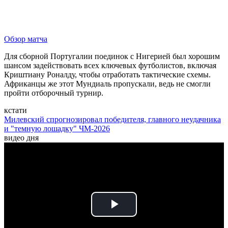
Обзор матча
Для сборной Португалии поединок с Нигерией был хорошим
шансом задействовать всех ключевых футболистов, включая
Криштиану Роналду, чтобы отработать тактические схемы.
Африканцы же этот Мундиаль пропускали, ведь не смогли
пройти отборочный турнир.
кстати
Милевский спрогнозировал победителя, главного неудачника
и "темную лошадку" ЧМ-2026
видео дня
Play