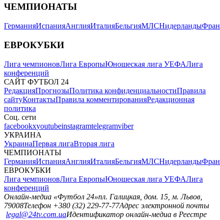
ЧЕМПИОНАТЫ
Германия
Испания
Англия
Италия
Бельгия
МЛС
Нидерланды
Фран
ЕВРОКУБКИ
Лига чемпионов
Лига Европы
Юношеская лига УЕФА
Лига
конференций
САЙТ ФУТБОЛ 24
Редакция
Прогнозы
Политика конфиденциальности
Правила
сайту
Контакты
Правила комментирования
Редакционная
политика
Соц. сети
facebook
x
youtube
instagram
telegram
viber
УКРАИНА
Украина
Первая лига
Вторая лига
ЧЕМПИОНАТЫ
Германия
Испания
Англия
Италия
Бельгия
МЛС
Нидерланды
Фран
ЕВРОКУБКИ
Лига чемпионов
Лига Европы
Юношеская лига УЕФА
Лига
конференций
Онлайн-медиа «Футбол 24»
пл. Галицкая, дом. 15, м. Львов,
79008
Телефон +380 (32) 229-77-77
Адрес электронной почты
legal@24tv.com.ua
Идентификатор онлайн-медиа в Реестре