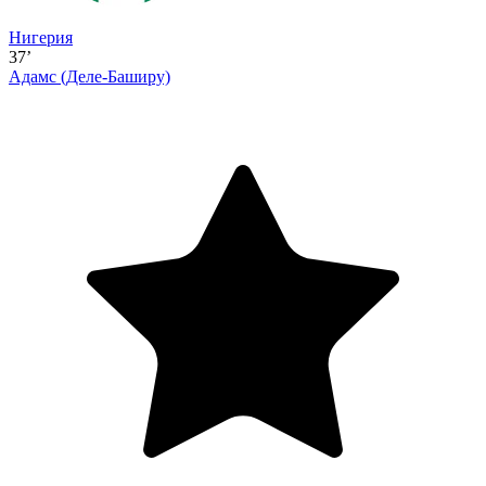
Нигерия
37’
Адамс
(Деле-Баширу)