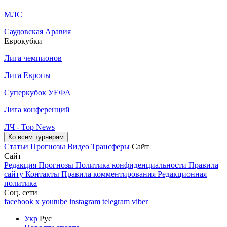
МЛС
Саудовская Аравия
Еврокубки
Лига чемпионов
Лига Европы
Суперкубок УЕФА
Лига конференций
ЛЧ - Top News
Ко всем турнирам
Статьи
Прогнозы
Видео
Трансферы
Сайт
Сайт
Редакция
Прогнозы
Политика конфиденциальности
Правила
сайту
Контакты
Правила комментирования
Редакционная
политика
Соц. сети
facebook
x
youtube
instagram
telegram
viber
Укр
Рус