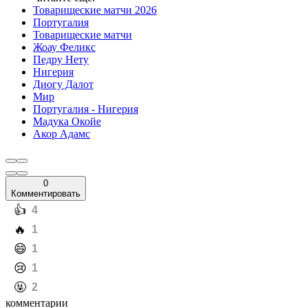
Товарищеские матчи 2026
Португалия
Товарищеские матчи
Жоау Феликс
Педру Нету
Нигерия
Диогу Далот
Мир
Португалия - Нигерия
Мадука Окойе
Акор Адамс
0
Комментировать
️👍
4
️🔥
1
️😄
1
️😢
1
️🤬
2
комментарии