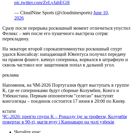
pic.twitter.com/ZeLvJabEGH
— CloudNine Sports (@cloudninesports)
June 10,
2026
Сразу после перерыва роскошный момент отличиться упустил
Феликс – мяч после его пушечного выстрела сотряс
перекладину.
На экваторе второй сорокапятиминутки роскошный спурт
удался Консайсау: нападающий Ювентуса получил передачу
на правом фланге. качнул соперника, ворвался в штрафную и
сквозь частокол ног защитников попал в дальний угол.
реклама
Напомним, на ЧМ-2026 Португалия будет выступать в группе
К, где ее соперниками будут сборные Колумбии, Конго и
Узбекистана. Первым оппонентом "селесао" выступят
конголезцы – поединок состоится 17 июня в 20:00 по Киеву.
кстати
ЧС-2026: прев'ю групи K – Роналду їде за трофеєм, Колумбія
повертає в 90-ті, магія вуду і Каннаваро на чолі узбеків
Читайте еще
: