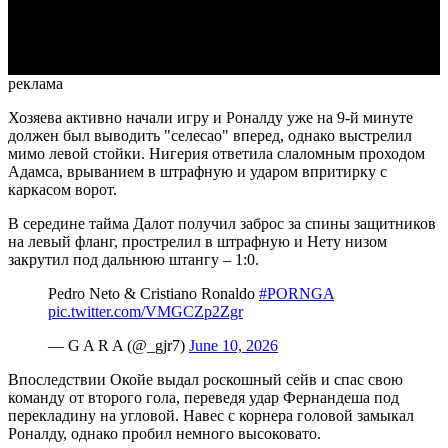
Video
реклама
Хозяева активно начали игру и Роналду уже на 9-й минуте
должен был выводить "селесао" вперед, однако выстрелил
мимо левой стойки. Нигерия ответила слаломным проходом
Адамса, врыванием в штрафную и ударом впритирку с
каркасом ворот.
В середине тайма Далот получил заброс за спины защитников
на левый фланг, прострелил в штрафную и Нету низом
закрутил под дальнюю штангу – 1:0.
Pedro Neto & Cristiano Ronaldo
#PORNGA
pic.twitter.com/VMGCZp2Zgr
— G A R A (@_gjr7)
June 10, 2026
Впоследствии Окойе выдал роскошный сейв и спас свою
команду от второго гола, переведя удар Фернандеша под
перекладину на угловой. Навес с корнера головой замыкал
Роналду, однако пробил немного высоковато.