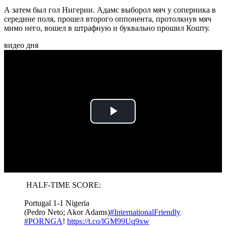
А затем был гол Нигерии. Адамс выборол мяч у соперника в
середине поля, прошел второго оппонента, протолкнув мяч
мимо него, вошел в штрафную и буквально прошил Кошту.
видео дня
Play
Video
️ HALF-TIME SCORE:
Portugal 1-1 Nigeria
(Pedro Neto; Akor Adams)
#InternationalFriendly
#PORNGA
!
https://t.co/lGM99Uq9xw