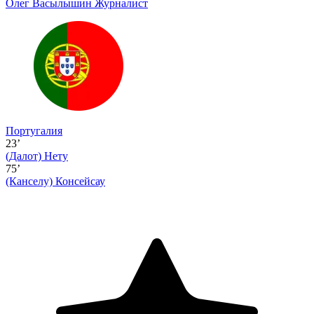
Олег Васылышин
Журналист
Португалия
23’
(Далот)
Нету
75’
(Канселу)
Консейсау