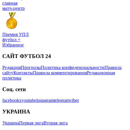
главная
матч-центр
Премия УПЛ
футбол +
Избранное
САЙТ ФУТБОЛ 24
Редакция
Прогнозы
Политика конфиденциальности
Правила
сайту
Контакты
Правила комментирования
Редакционная
политика
Соц. сети
facebook
x
youtube
instagram
telegram
viber
УКРАИНА
Украина
Первая лига
Вторая лига