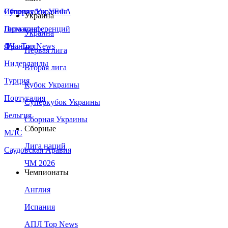
Сборная Украины
Италия
Суперкубок УЕФА
Украина
Германия
Лига конференций
Украина
Франция
ЛЧ - Top News
Первая лига
Нидерланды
Вторая лига
Турция
Кубок Украины
Португалия
Суперкубок Украины
Бельгия
Сборная Украины
Сборные
МЛС
Лига наций
Саудовская Аравия
ЧМ 2026
Чемпионаты
Англия
Испания
АПЛ Top News