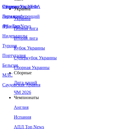
Сборная Украины
Италия
Суперкубок УЕФА
Украина
Германия
Лига конференций
Украина
Франция
ЛЧ - Top News
Первая лига
Нидерланды
Вторая лига
Турция
Кубок Украины
Португалия
Суперкубок Украины
Бельгия
Сборная Украины
Сборные
МЛС
Лига наций
Саудовская Аравия
ЧМ 2026
Чемпионаты
Англия
Испания
АПЛ Top News