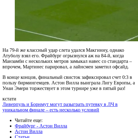
На 79-й же классный удар слета удался Макгинну, однако
Атуболу взял его. Фрайбург огрызнулся аж на 84-й, когда
Манзамби с нескольких метров замыкал навес со стандарта –
впрочем, Мартинес парировал, а лайнсмен заметил офсайд.
В конце концов, финальный свисток зафиксировал счет 0:3 в
пользу бирмингемцев. Астон Вилла выиграла Лигу Европы, а
Унаи Эмери торжествует в этом турнире уже в пятый раз!
кстати
Ливерпуль и Борнмут могут разыграть путевку в ЛЧ в
уникальном финале – есть несколько условий
Читайте еще
:
Фрайбург - Астон Вилла
Астон Вилла
Статьи