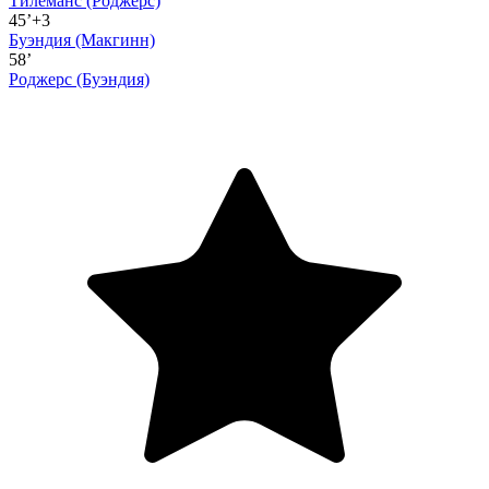
Тилеманс
(Роджерс)
45’+3
Буэндия
(Макгинн)
58’
Роджерс
(Буэндия)