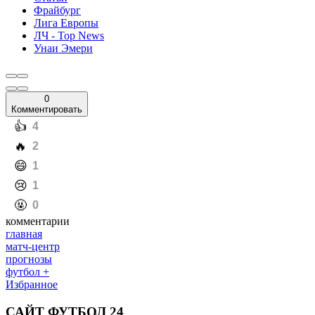
Фрайбург
Лига Европы
ЛЧ - Top News
Унаи Эмери
0
Комментировать
️👍
4
️🔥
2
️😄
1
️😢
1
️🤬
0
комментарии
главная
матч-центр
прогнозы
футбол +
Избранное
САЙТ ФУТБОЛ 24