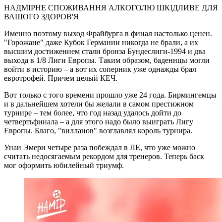
НАДМІРНЕ СПОЖИВАННЯ АЛКОГОЛЮ ШКІДЛИВЕ ДЛЯ
ВАШОГО ЗДОРОВ'Я
Именно поэтому выход Фрайбурга в финал настолько ценен.
"Горожане" даже Кубок Германии никогда не брали, а их
высшим достижением стали бронза Бундеслиги-1994 и два
выхода в 1/8 Лиги Европы. Таким образом, баденнцы могли
войти в историю – а вот их соперник уже однажды брал
евротрофей. Причем целый КЕЧ.
Вот только с того времени прошло уже 24 года. Бирмингемцы
и в дальнейшем хотели бы желали в самом престижном
турнире – тем более, что год назад удалось дойти до
четвертьфинала – а для этого надо было выиграть Лигу
Европы. Благо, "вилланов" возглавлял король турнира.
Унаи Эмери четыре раза побеждал в ЛЕ, что уже можно
считать недосягаемым рекордом для тренеров. Теперь баск
мог оформить юбилейный триумф.