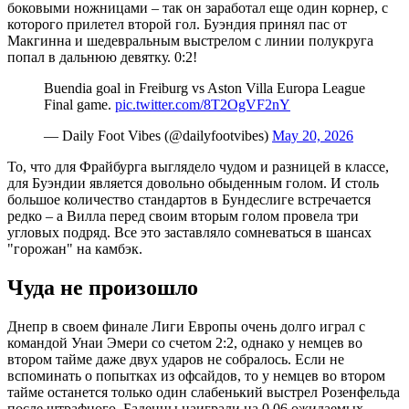
боковыми ножницами – так он заработал еще один корнер, с
которого прилетел второй гол. Буэндия принял пас от
Макгинна и шедевральным выстрелом с линии полукруга
попал в дальнюю девятку. 0:2!
Buendia goal in Freiburg vs Aston Villa Europa League
Final game.
pic.twitter.com/8T2OgVF2nY
— Daily Foot Vibes (@dailyfootvibes)
May 20, 2026
То, что для Фрайбурга выглядело чудом и разницей в классе,
для Буэндии является довольно обыденным голом. И столь
большое количество стандартов в Бундеслиге встречается
редко – а Вилла перед своим вторым голом провела три
угловых подряд. Все это заставляло сомневаться в шансах
"горожан" на камбэк.
Чуда не произошло
Днепр в своем финале Лиги Европы очень долго играл с
командой Унаи Эмери со счетом 2:2, однако у немцев во
втором тайме даже двух ударов не собралось. Если не
вспоминать о попытках из офсайдов, то у немцев во втором
тайме останется только один слабенький выстрел Розенфельда
после штрафного. Баденцы наиграли на 0,06 ожидаемых