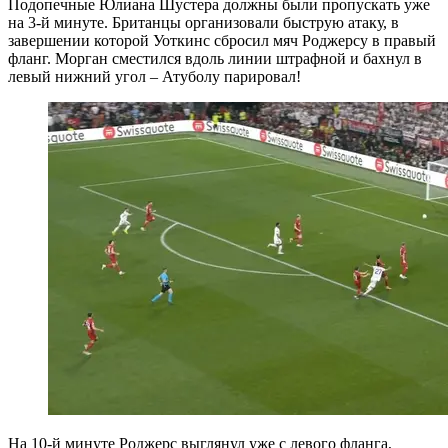
Подопечные Юлиана Шустера должны были пропускать уже
на 3-й минуте. Британцы организовали быструю атаку, в
завершении которой Уоткинс сбросил мяч Роджерсу в правый
фланг. Морган сместился вдоль линии штрафной и бахнул в
левый нижний угол – Атуболу парировал!
На 10-й минуте Роджерс выглянул уже с левого фланга,