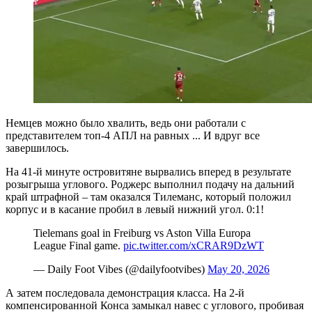
Немцев можно было хвалить, ведь они работали с
представителем топ-4 АПЛ на равных ... И вдруг все
завершилось.
На 41-й минуте островитяне вырвались вперед в результате
розыгрыша углового. Роджерс выполнил подачу на дальний
край штрафной – там оказался Тилеманс, который положил
корпус и в касание пробил в левый нижний угол. 0:1!
Tielemans goal in Freiburg vs Aston Villa Europa
League Final game.
pic.twitter.com/xCRAR9DzWT
— Daily Foot Vibes (@dailyfootvibes)
May 20, 2026
А затем последовала демонстрация класса. На 2-й
компенсированной Конса замыкал навес с углового, пробивая