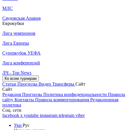
МЛС
Саудовская Аравия
Еврокубки
Лига чемпионов
Лига Европы
Суперкубок УЕФА
Лига конференций
ЛЧ - Top News
Ко всем турнирам
Статьи
Прогнозы
Видео
Трансферы
Сайт
Сайт
Редакция
Прогнозы
Политика конфиденциальности
Правила
сайту
Контакты
Правила комментирования
Редакционная
политика
Соц. сети
facebook
x
youtube
instagram
telegram
viber
Укр
Рус