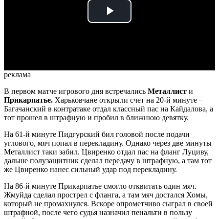
Play
Video
реклама
В первом матче игрового дня встречались
Металлист
и
Прикарпатье.
Харьковчане открыли счет на 20-й минуте –
Багачанский в контратаке отдал классный пас на Кайдалова, а
тот прошел в штрафную и пробил в ближнюю девятку.
На 61-й минуте Пидгурский бил головой после подачи
углового, мяч попал в перекладину. Однако через две минуты
Металлист таки забил. Цвиренко отдал пас на фланг Луциву,
дальше полузащитник сделал передачу в штрафную, а там тот
же Цвиренко нанес сильный удар под перекладину.
На 86-й минуте Прикарпатье смогло отквитать один мяч.
Жмуйда сделал прострел с фланга, а там мяч достался Хомы,
который не промахнулся. Вскоре опрометчиво сыграл в своей
штрафной, после чего судья назначил пенальти в пользу