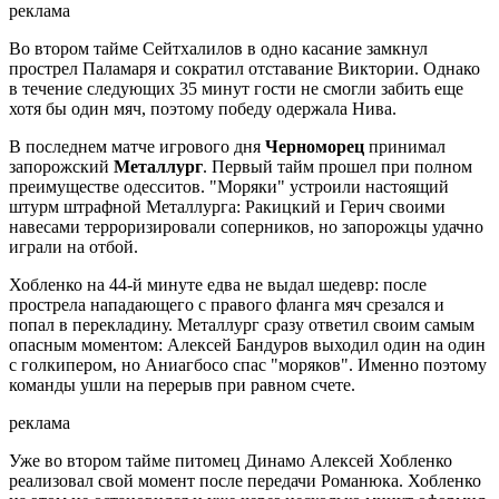
реклама
Во втором тайме Сейтхалилов в одно касание замкнул
прострел Паламаря и сократил отставание Виктории. Однако
в течение следующих 35 минут гости не смогли забить еще
хотя бы один мяч, поэтому победу одержала Нива.
В последнем матче игрового дня
Черноморец
принимал
запорожский
Металлург
. Первый тайм прошел при полном
преимуществе одесситов. "Моряки" устроили настоящий
штурм штрафной Металлурга: Ракицкий и Герич своими
навесами терроризировали соперников, но запорожцы удачно
играли на отбой.
Хобленко на 44-й минуте едва не выдал шедевр: после
прострела нападающего с правого фланга мяч срезался и
попал в перекладину. Металлург сразу ответил своим самым
опасным моментом: Алексей Бандуров выходил один на один
с голкипером, но Аниагбосо спас "моряков". Именно поэтому
команды ушли на перерыв при равном счете.
реклама
Уже во втором тайме питомец Динамо Алексей Хобленко
реализовал свой момент после передачи Романюка. Хобленко