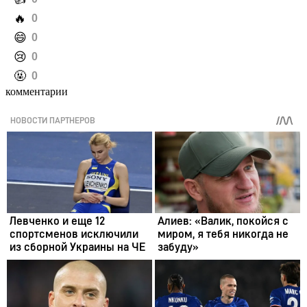
️🔥
0
️😄
0
️😢
0
️🤬
0
комментарии