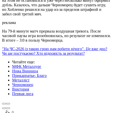
на этом не остановился и уже через несколько минут оформил
дубль. Казалось, что дальше Черноморец будет сушить игру,
но Хобленко решился на удар из-за пределов штрафной и
забил свой третий мяч.
реклама
На 79-й минуте матч прервала воздушная тревога. После
часовой паузы игра возобновилась, но результат не изменился.
В итоге – 3:0 в пользу Черноморца.
"На ЧС-2026 із такою грою нам робити нічого". Це вже дно?
Чи ще постукаємо? Хто відповість за результат?
Читайте еще
:
МФК Металлург
Нива Винница
Прикарпатье- Благо
Металліст
Черноморец
Виктория
Первая лига
️👍
0