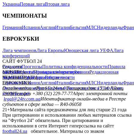
Украина
Первая лига
Вторая лига
ЧЕМПИОНАТЫ
Германия
Испания
Англия
Италия
Бельгия
МЛС
Нидерланды
Фран
ЕВРОКУБКИ
Лига чемпионов
Лига Европы
Юношеская лига УЕФА
Лига
конференций
САЙТ ФУТБОЛ 24
Редакция
Соц. сети
Прогнозы
Политика конфиденциальности
Правила
сайту
facebook
УКРАИНА
Контакты
x
youtube
Правила комментирования
instagram
telegram
viber
Редакционная
политика
Украина
ЧЕМПИОНАТЫ
Первая лига
Структура собственности
Вторая лига
Германия
ЕВРОКУБКИ
Испания
Англия
Италия
Бельгия
МЛС
Нидерланды
Фран
Лига чемпионов
Онлайн-медиа «Футбол 24»
Лига Европы
пл. Галицкая, дом. 15, м. Львов,
Юношеская лига УЕФА
Лига
конференций
79008
Телефон +380 (32) 229-77-77
Адрес электронной почты
legal@24tv.com.ua
Идентификатор онлайн-медиа в Реестре
субъектов в сфере медиа — R40-06058
21+
Материалы сайта предназначены для лиц старше 21 года
При цитировании и использовании любых материалов ссылка
на "Футбол 24" обязательна. При цитировании и
использовании в сети Интернет гиперссылка на сайтт
football24.ua
обязательное. Материалы со знаком