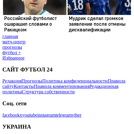
главная
матч-центр
прогнозы
футбол +
Избранное
САЙТ ФУТБОЛ 24
Редакция
Прогнозы
Политика конфиденциальности
Правила
сайту
Контакты
Правила комментирования
Редакционная
политика
Структура собственности
Соц. сети
facebook
x
youtube
instagram
telegram
viber
УКРАИНА