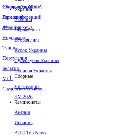
Сборная Украины
Италия
Суперкубок УЕФА
Украина
Германия
Лига конференций
Украина
Франция
ЛЧ - Top News
Первая лига
Нидерланды
Вторая лига
Турция
Кубок Украины
Португалия
Суперкубок Украины
Бельгия
Сборная Украины
Сборные
МЛС
Лига наций
Саудовская Аравия
ЧМ 2026
Чемпионаты
Англия
Испания
АПЛ Top News