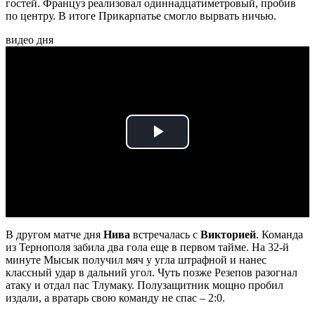
гостей. Француз реализовал одиннадцатиметровый, пробив
по центру. В итоге Прикарпатье смогло вырвать ничью.
видео дня
Play
Video
В другом матче дня
Нива
встречалась с
Викторией
. Команда
из Тернополя забила два гола еще в первом тайме. На 32-й
минуте Мысык получил мяч у угла штрафной и нанес
классный удар в дальний угол. Чуть позже Резепов разогнал
атаку и отдал пас Тлумаку. Полузащитник мощно пробил
издали, а вратарь свою команду не спас – 2:0.