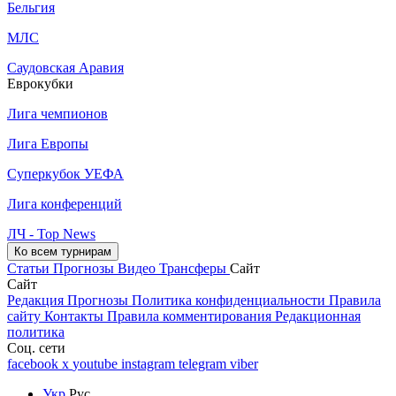
Бельгия
МЛС
Саудовская Аравия
Еврокубки
Лига чемпионов
Лига Европы
Суперкубок УЕФА
Лига конференций
ЛЧ - Top News
Ко всем турнирам
Статьи
Прогнозы
Видео
Трансферы
Сайт
Сайт
Редакция
Прогнозы
Политика конфиденциальности
Правила
сайту
Контакты
Правила комментирования
Редакционная
политика
Соц. сети
facebook
x
youtube
instagram
telegram
viber
Укр
Рус