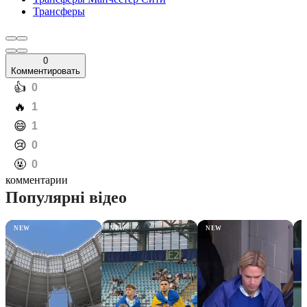
Трансферы
0
Комментировать
️👍
0
️🔥
1
️😄
1
️😢
0
️🤬
0
комментарии