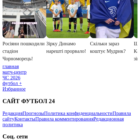
главная
матч-центр
ЧС 2026
футбол +
Избранное
САЙТ ФУТБОЛ 24
Редакция
Прогнозы
Политика конфиденциальности
Правила
сайту
Контакты
Правила комментирования
Редакционная
политика
Соц. сети