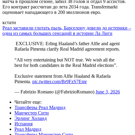
матча в прошлом сезоне, забил 38 голов и отдал 9 ассистов.
Его контракт рассчитан до лета 2034 года. Transfermarkt
оценивает нападающего в 200 миллионов евро.
кстати
Реал заставили глотать пыль, Барселону довели до истерики –
одна из самых больших сенсаций в истории Ла Лиги
️ EXCLUSIVE: Erling Haaland’s father Alfie and agent
Rafaela Pimenta clarify Real Madrid agreement reports.
“All very entertaining but NOT true. We wish all the
best for both candidates in the Real Madrid elections”.
Exclusive statement from Alfie Haaland & Rafaela
Pimenta.
pic.twitter.com/Br9FzS7Emr
— Fabrizio Romano (@FabrizioRomano)
June 3, 2026
Читайте еще
:
Трансферы Реал Мадрид
Манчестер Сити
Эрлинг Холанд
Испания
Реал Мадрид
Трансферы Манчестер Сити