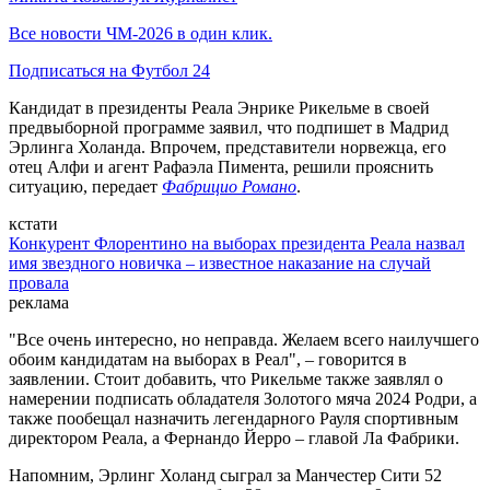
Все новости ЧМ-2026 в один клик.
Подписаться на Футбол 24
Кандидат в президенты Реала Энрике Рикельме в своей
предвыборной программе заявил, что подпишет в Мадрид
Эрлинга Холанда. Впрочем, представители норвежца, его
отец Алфи и агент Рафаэла Пимента, решили прояснить
ситуацию, передает
Фабрицио Романо
.
кстати
Конкурент Флорентино на выборах президента Реала назвал
имя звездного новичка – известное наказание на случай
провала
реклама
"Все очень интересно, но неправда. Желаем всего наилучшего
обоим кандидатам на выборах в Реал", – говорится в
заявлении. Стоит добавить, что Рикельме также заявлял о
намерении подписать обладателя Золотого мяча 2024 Родри, а
также пообещал назначить легендарного Рауля спортивным
директором Реала, а Фернандо Йерро – главой Ла Фабрики.
Напомним, Эрлинг Холанд сыграл за Манчестер Сити 52