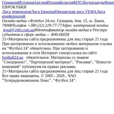
Германия
Испания
Англия
Италия
Бельгия
МЛС
Нидерланды
Фран
ЕВРОКУБКИ
Лига чемпионов
Лига Европы
Юношеская лига УЕФА
Лига
конференций
Онлайн-медиа «Футбол 24»
пл. Галицкая, дом. 15, м. Львов,
79008
Телефон +380 (32) 229-77-77
Адрес электронной почты
legal@24tv.com.ua
Идентификатор онлайн-медиа в Реестре
субъектов в сфере медиа — R40-06058
21+
Материалы сайта предназначены для лиц старше 21 года
При цитировании и использовании любых материалов ссылка
на "Футбол 24" обязательна. При цитировании и
использовании в сети Интернет гиперссылка на сайтт
football24.ua
обязательное. Материалы со знаком
"Спецпроект", "Партнерский материал", "Реклама", "Новости
компаний" публикуем на правах рекламы.
21+
Материалы сайта предназначены для лиц старше 21 года
Все права защищены. © 2005 -
2026
, ЧАО
"Телерадиокомпания Люкс". "Футбол 24".