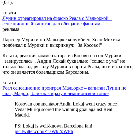
(0:1).
кстати
Лунин отреагировал на фиаско Реала с Мальоркой –
сенсационный капитан дал обещание фанатам
реклама
Партнер Мурики по Мальорке колумбиец Хоан Мохика
подбежал к Мурики и выкрикнул: "За Косово!"
Кстати, реакция комментатора из Косово на гол Мурики
"завирусилась". Андин Локай буквально "сошел с ума" не
только благодаря голу Мурики в ворота Реала, но и из-за того,
что он является болельщиком Барселоны.
кстати
Реал сенсационно проиграл Мальорке – капитан Лунин не
спас, Мадрид близок к краху в чемпионской гонке
Kosovan commentator Andin Lokaj went crazy once
Vedat Muriqi scored the winning goal against Real
Madrid.
PS: Lokaj is well-known Barcelona fan!
pic.twitter.com/Zr7Wk2pWFh