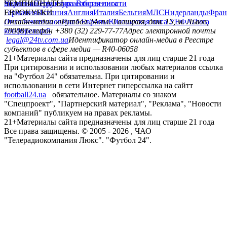
политика
Украина
ЧЕМПИОНАТЫ
Первая лига
Структура собственности
Вторая лига
Германия
ЕВРОКУБКИ
Испания
Англия
Италия
Бельгия
МЛС
Нидерланды
Фран
Лига чемпионов
Онлайн-медиа «Футбол 24»
Лига Европы
пл. Галицкая, дом. 15, м. Львов,
Юношеская лига УЕФА
Лига
конференций
79008
Телефон +380 (32) 229-77-77
Адрес электронной почты
legal@24tv.com.ua
Идентификатор онлайн-медиа в Реестре
субъектов в сфере медиа — R40-06058
21+
Материалы сайта предназначены для лиц старше 21 года
При цитировании и использовании любых материалов ссылка
на "Футбол 24" обязательна. При цитировании и
использовании в сети Интернет гиперссылка на сайтт
football24.ua
обязательное. Материалы со знаком
"Спецпроект", "Партнерский материал", "Реклама", "Новости
компаний" публикуем на правах рекламы.
21+
Материалы сайта предназначены для лиц старше 21 года
Все права защищены. © 2005 -
2026
, ЧАО
"Телерадиокомпания Люкс". "Футбол 24".