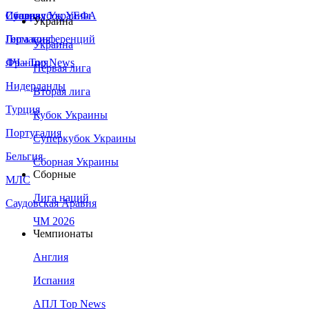
Сборная Украины
Италия
Суперкубок УЕФА
Украина
Германия
Лига конференций
Украина
Франция
ЛЧ - Top News
Первая лига
Нидерланды
Вторая лига
Турция
Кубок Украины
Португалия
Суперкубок Украины
Бельгия
Сборная Украины
Сборные
МЛС
Лига наций
Саудовская Аравия
ЧМ 2026
Чемпионаты
Англия
Испания
АПЛ Top News