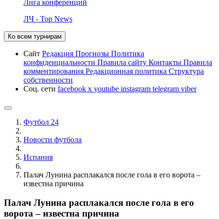
Лига конференций
ЛЧ - Top News
Ко всем турнирам
Сайт
Редакция
Прогнозы
Политика
конфиденциальности
Правила сайту
Контакты
Правила
комментирования
Редакционная политика
Структура
собственности
Соц. сети
facebook
x
youtube
instagram
telegram
viber
Футбол 24
Новости футбола
Испания
Палач Лунина расплакался после гола в его ворота –
известна причина
Палач Лунина расплакался после гола в его
ворота – известна причина