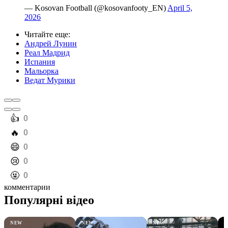
— Kosovan Football (@kosovanfooty_EN)
April 5,
2026
Читайте еще
:
Андрей Лунин
Реал Мадрид
Испания
Мальорка
Ведат Мурики
️👍
0
️🔥
0
️😄
0
️😢
0
️🤬
0
комментарии