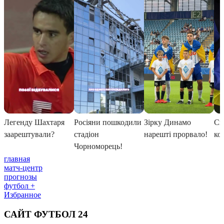
главная
матч-центр
прогнозы
футбол +
Избранное
САЙТ ФУТБОЛ 24