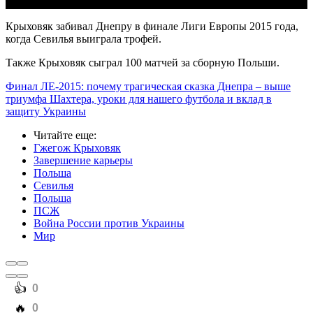
Крыховяк забивал Днепру в финале Лиги Европы 2015 года,
когда Севилья выиграла трофей.
Также Крыховяк сыграл 100 матчей за сборную Польши.
Финал ЛЕ-2015: почему трагическая сказка Днепра – выше
триумфа Шахтера, уроки для нашего футбола и вклад в
защиту Украины
Читайте еще
:
Гжегож Крыховяк
Завершение карьеры
Польша
Севилья
Польша
ПСЖ
Война России против Украины
Мир
️👍
0
️🔥
0