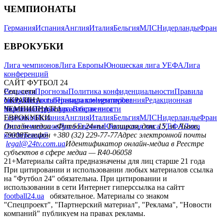
ЧЕМПИОНАТЫ
Германия
Испания
Англия
Италия
Бельгия
МЛС
Нидерланды
Фран
ЕВРОКУБКИ
Лига чемпионов
Лига Европы
Юношеская лига УЕФА
Лига
конференций
САЙТ ФУТБОЛ 24
Редакция
Соц. сети
Прогнозы
Политика конфиденциальности
Правила
сайту
facebook
УКРАИНА
Контакты
x
youtube
Правила комментирования
instagram
telegram
viber
Редакционная
политика
Украина
ЧЕМПИОНАТЫ
Первая лига
Структура собственности
Вторая лига
Германия
ЕВРОКУБКИ
Испания
Англия
Италия
Бельгия
МЛС
Нидерланды
Фран
Лига чемпионов
Онлайн-медиа «Футбол 24»
Лига Европы
пл. Галицкая, дом. 15, м. Львов,
Юношеская лига УЕФА
Лига
конференций
79008
Телефон +380 (32) 229-77-77
Адрес электронной почты
legal@24tv.com.ua
Идентификатор онлайн-медиа в Реестре
субъектов в сфере медиа — R40-06058
21+
Материалы сайта предназначены для лиц старше 21 года
При цитировании и использовании любых материалов ссылка
на "Футбол 24" обязательна. При цитировании и
использовании в сети Интернет гиперссылка на сайтт
football24.ua
обязательное. Материалы со знаком
"Спецпроект", "Партнерский материал", "Реклама", "Новости
компаний" публикуем на правах рекламы.