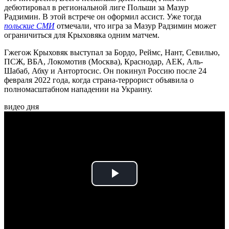
дебютировал в региональной лиге Польши за Мазур
Радзимин. В этой встрече он оформил ассист. Уже тогда
польские СМИ
отмечали, что игра за Мазур Радзимин может
ограничиться для Крыховяка одним матчем.
Гжегож Крыховяк выступал за Бордо, Реймс, Нант, Севилью,
ПСЖ, ВБА, Локомотив (Москва), Краснодар, АЕК, Аль-
Шабаб, Абху и Антортосис. Он покинул Россию после 24
февраля 2022 года, когда страна-террорист объявила о
полномасштабном нападении на Украину.
видео дня
Play
Video