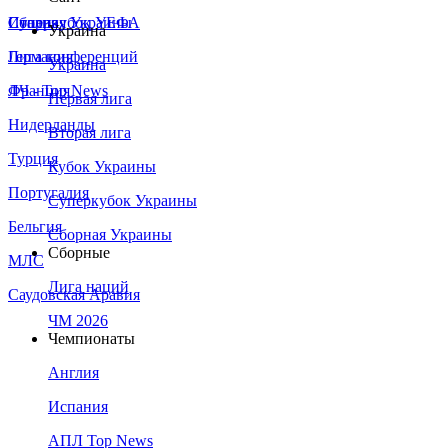
Сборная Украины
Италия
Суперкубок УЕФА
Украина
Германия
Лига конференций
Украина
Франция
ЛЧ - Top News
Первая лига
Нидерланды
Вторая лига
Турция
Кубок Украины
Португалия
Суперкубок Украины
Бельгия
Сборная Украины
Сборные
МЛС
Лига наций
Саудовская Аравия
ЧМ 2026
Чемпионаты
Англия
Испания
АПЛ Top News