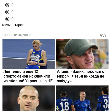
️😄
0
️😢
0
️🤬
0
комментарии