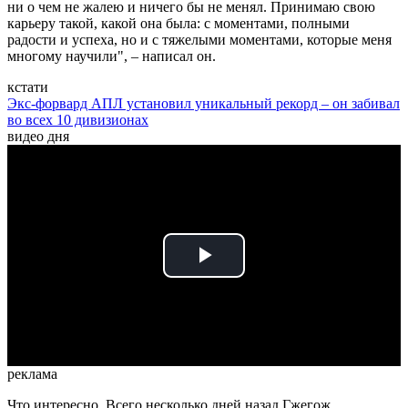
ни о чем не жалею и ничего бы не менял. Принимаю свою
карьеру такой, какой она была: с моментами, полными
радости и успеха, но и с тяжелыми моментами, которые меня
многому научили", – написал он.
кстати
Экс-форвард АПЛ установил уникальный рекорд – он забивал
во всех 10 дивизионах
видео дня
Play
Video
реклама
Что интересно, Всего несколько дней назад Гжегож