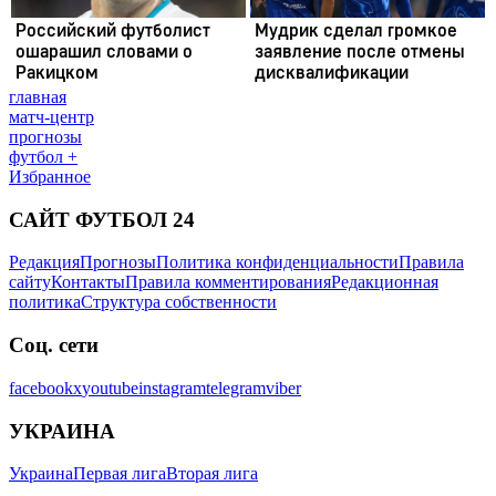
главная
матч-центр
прогнозы
футбол +
Избранное
САЙТ ФУТБОЛ 24
Редакция
Прогнозы
Политика конфиденциальности
Правила
сайту
Контакты
Правила комментирования
Редакционная
политика
Структура собственности
Соц. сети
facebook
x
youtube
instagram
telegram
viber
УКРАИНА
Украина
Первая лига
Вторая лига