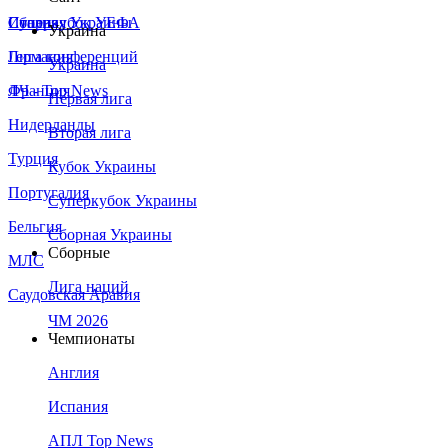
Сборная Украины
Италия
Суперкубок УЕФА
Украина
Германия
Лига конференций
Украина
Франция
ЛЧ - Top News
Первая лига
Нидерланды
Вторая лига
Турция
Кубок Украины
Португалия
Суперкубок Украины
Бельгия
Сборная Украины
Сборные
МЛС
Лига наций
Саудовская Аравия
ЧМ 2026
Чемпионаты
Англия
Испания
АПЛ Top News