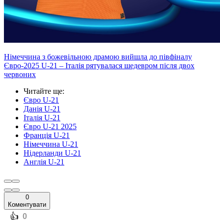
Німеччина з божевільною драмою вийшла до півфіналу
Євро-2025 U-21 – Італія рятувалася шедевром після двох
червоних
Читайте ще
:
Євро U-21
Данія U-21
Італія U-21
Євро U-21 2025
Франція U-21
Німеччина U-21
Нідерланди U-21
Англія U-21
0
Коментувати
️👍
0