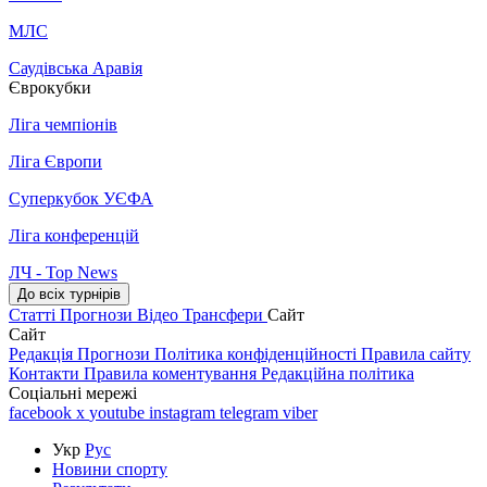
МЛС
Саудівська Аравія
Єврокубки
Ліга чемпіонів
Ліга Європи
Суперкубок УЄФА
Ліга конференцій
ЛЧ - Top News
До всіх турнірів
Статті
Прогнози
Відео
Трансфери
Сайт
Сайт
Редакція
Прогнози
Політика конфіденційності
Правила сайту
Контакти
Правила коментування
Редакційна політика
Соціальні мережі
facebook
x
youtube
instagram
telegram
viber
Укр
Рус
Новини спорту