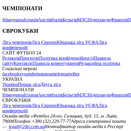
ЧЕМПІОНАТИ
Німеччина
Іспанія
Англія
Італія
Бельгія
МЛС
Нідерланди
Франція
П
ЄВРОКУБКИ
Ліга чемпіонів
Ліга Європи
Юнацька ліга УЄФА
Ліга
конференцій
САЙТ ФУТБОЛ 24
Редакція
Прогнози
Політика конфіденційності
Правила
сайту
Контакти
Правила коментування
Редакційна політика
Соціальні мережі
facebook
x
youtube
instagram
telegram
viber
УКРАЇНА
Україна
Перша ліга
Друга ліга
ЧЕМПІОНАТИ
Німеччина
Іспанія
Англія
Італія
Бельгія
МЛС
Нідерланди
Франція
П
ЄВРОКУБКИ
Ліга чемпіонів
Ліга Європи
Юнацька ліга УЄФА
Ліга
конференцій
Онлайн-медіа «Футбол 24»
пл. Галицька, буд. 15, м. Львів,
79008
Телефон +380 (32) 229-77-77
Адреса електронної пошти
—
legal@24tv.com.ua
Ідентифікатор онлайн-медіа в Реєстрі