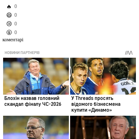
️🔥
0
️😄
0
️😢
0
️🤬
0
коментарі