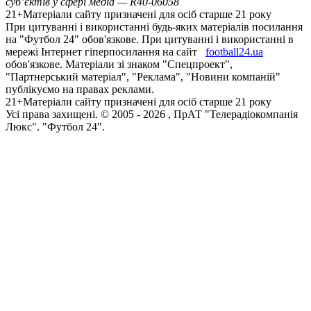
суб’єктів у сфері медіа — R40-06058
21+
Матеріали сайту призначені для осіб старше 21 року
При цитуванні і використанні будь-яких матеріалів посилання
на "Футбол 24" обов'язкове. При цитуванні і використанні в
мережі Інтернет гіперпосилання на сайт
football24.ua
обов'язкове. Матеріали зі знаком "Спецпроект",
"Партнерський матеріал", "Реклама", "Новини компаній"
публікуємо на правах реклами.
21+
Матеріали сайту призначені для осіб старше 21 року
Усi права захищенi. © 2005 -
2026
, ПрАТ "Телерадіокомпанія
Люкс". "Футбол 24".