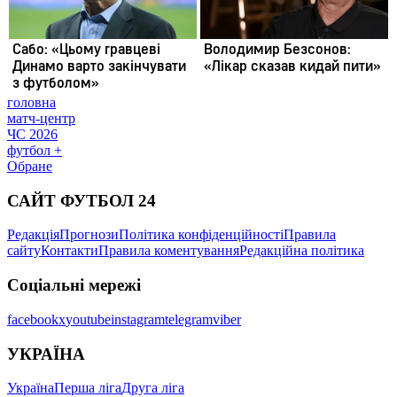
головна
матч-центр
ЧС 2026
футбол +
Обране
САЙТ ФУТБОЛ 24
Редакція
Прогнози
Політика конфіденційності
Правила
сайту
Контакти
Правила коментування
Редакційна політика
Соціальні мережі
facebook
x
youtube
instagram
telegram
viber
УКРАЇНА
Україна
Перша ліга
Друга ліга