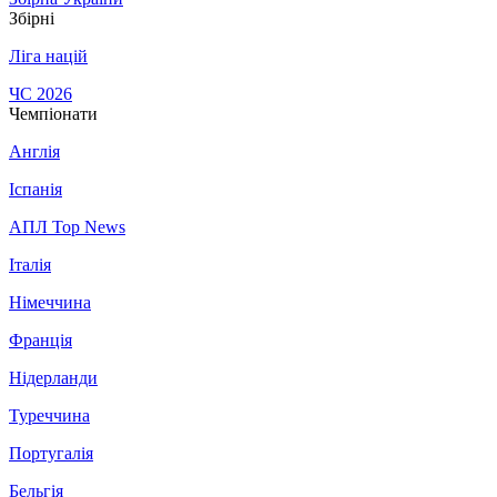
Збірні
Ліга націй
ЧС 2026
Чемпіонати
Англія
Іспанія
АПЛ Top News
Італія
Німеччина
Франція
Нідерланди
Туреччина
Португалія
Бельгія