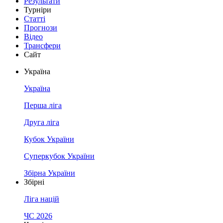
Результати
Турніри
Статті
Прогнози
Відео
Трансфери
Сайт
Україна
Україна
Перша ліга
Друга ліга
Кубок України
Суперкубок України
Збірна України
Збірні
Ліга націй
ЧС 2026