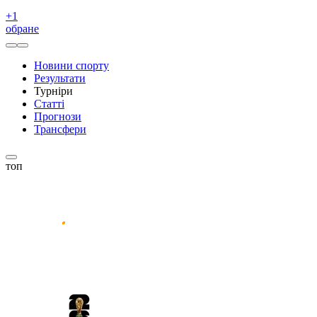
+
1
обране
Новини спорту
Результати
Турніри
Статті
Прогнози
Трансфери
топ