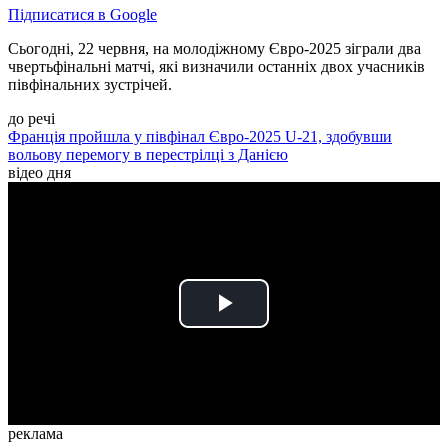
Підписатися в Google
Сьогодні, 22 червня, на молодіжному Євро-2025 зіграли два
чвертьфінальні матчі, які визначили останніх двох учасників
півфінальних зустрічей.
до речі
Франція пройшла у півфінал Євро-2025 U-21, здобувши
вольову перемогу в перестрілці з Данією
відео дня
Play
Video
реклама