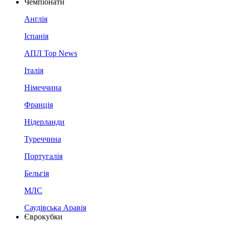
Чемпіонати
Англія
Іспанія
АПЛ Top News
Італія
Німеччина
Франція
Нідерланди
Туреччина
Португалія
Бельгія
МЛС
Саудівська Аравія
Єврокубки