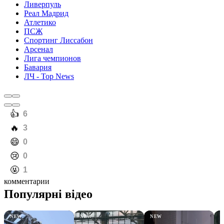
Ливерпуль
Реал Мадрид
Атлетико
ПСЖ
Спортинг Лиссабон
Арсенал
Лига чемпионов
Бавария
ЛЧ - Top News
️👍
6
️🔥
3
️😄
0
️😢
0
️🤬
1
комментарии