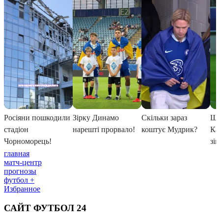
главная
матч-центр
прогнозы
футбол +
Избранное
САЙТ ФУТБОЛ 24