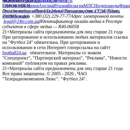
политика
Украина
ЧЕМПИОНАТЫ
Первая лига
Структура собственности
Вторая лига
Германия
ЕВРОКУБКИ
Испания
Англия
Италия
Бельгия
МЛС
Нидерланды
Фран
Лига чемпионов
Онлайн-медиа «Футбол 24»
Лига Европы
пл. Галицкая, дом. 15, м. Львов,
Юношеская лига УЕФА
Лига
конференций
79008
Телефон +380 (32) 229-77-77
Адрес электронной почты
legal@24tv.com.ua
Идентификатор онлайн-медиа в Реестре
субъектов в сфере медиа — R40-06058
21+
Материалы сайта предназначены для лиц старше 21 года
При цитировании и использовании любых материалов ссылка
на "Футбол 24" обязательна. При цитировании и
использовании в сети Интернет гиперссылка на сайтт
football24.ua
обязательное. Материалы со знаком
"Спецпроект", "Партнерский материал", "Реклама", "Новости
компаний" публикуем на правах рекламы.
21+
Материалы сайта предназначены для лиц старше 21 года
Все права защищены. © 2005 -
2026
, ЧАО
"Телерадиокомпания Люкс". "Футбол 24".