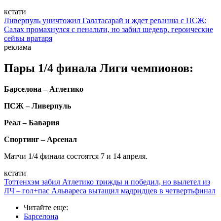
кстати
Ливерпуль уничтожил Галатасарай и ждет реванша с ПСЖ:
Салах промахнулся с пенальти, но забил шедевр, героические
сейвы вратаря
реклама
Пары 1/4 финала Лиги чемпионов:
Барселона – Атлетико
ПСЖ – Ливерпуль
Реал – Бавария
Спортинг – Арсенал
Матчи 1/4 финала состоятся 7 и 14 апреля.
кстати
Тоттенхэм забил Атлетико трижды и победил, но вылетел из
ЛЧ – гол+пас Альвареса вытащил мадридцев в четвертьфинал
Читайте еще
:
Барселона