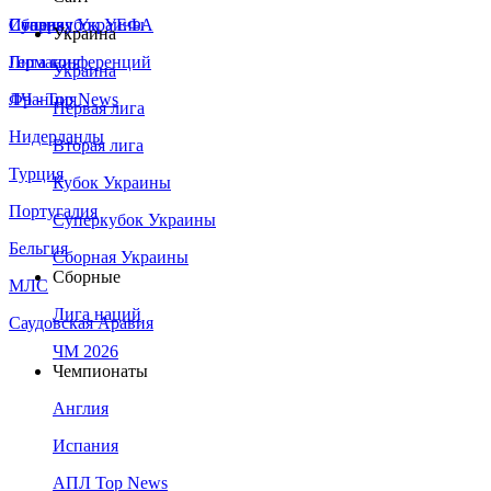
Сборная Украины
Италия
Суперкубок УЕФА
Украина
Германия
Лига конференций
Украина
Франция
ЛЧ - Top News
Первая лига
Нидерланды
Вторая лига
Турция
Кубок Украины
Португалия
Суперкубок Украины
Бельгия
Сборная Украины
Сборные
МЛС
Лига наций
Саудовская Аравия
ЧМ 2026
Чемпионаты
Англия
Испания
АПЛ Top News