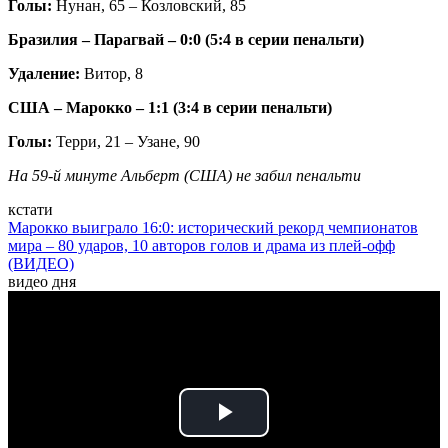
Голы:
Нунан, 65 – Козловский, 85
Бразилия – Парагвай – 0:0 (5:4 в серии пенальти)
Удаление:
Витор, 8
США – Марокко – 1:1 (3:4 в серии пенальти)
Голы:
Терри, 21 – Узане, 90
На 59-й минуте Альберт (США) не забил пенальти
кстати
Марокко выиграло 16:0: исторический рекорд чемпионатов
мира – 80 ударов, 10 авторов голов и драма из плей-офф
(ВИДЕО)
видео дня
Play