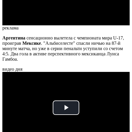
Video
реклама
Аргентина
сенсационно вылетела с чемпионата мира U-17,
проиграв
Мексике
. "Альбиселесте" спасли ничью на 87-й
минуте матча, но уже в серии пенальти уступили со счетом
4:5. Два гола в активе перспективного мексиканца Луиса
Гамбоа.
видео дня
Play
Video