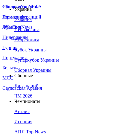
Сборная Украины
Италия
Суперкубок УЕФА
Украина
Германия
Лига конференций
Украина
Франция
ЛЧ - Top News
Первая лига
Нидерланды
Вторая лига
Турция
Кубок Украины
Португалия
Суперкубок Украины
Бельгия
Сборная Украины
Сборные
МЛС
Лига наций
Саудовская Аравия
ЧМ 2026
Чемпионаты
Англия
Испания
АПЛ Top News