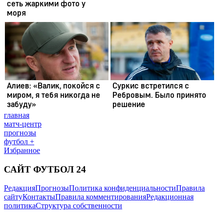
главная
матч-центр
прогнозы
футбол +
Избранное
САЙТ ФУТБОЛ 24
Редакция
Прогнозы
Политика конфиденциальности
Правила
сайту
Контакты
Правила комментирования
Редакционная
политика
Структура собственности