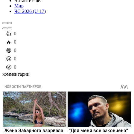
Читайте еще
:
Мир
ЧС-2026 (U-17)
️👍
0
️🔥
0
️😄
0
️😢
0
️🤬
0
комментарии