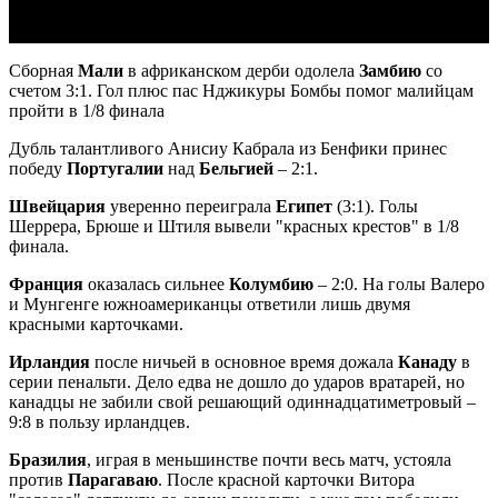
Сборная
Мали
в африканском дерби одолела
Замбию
со
счетом 3:1. Гол плюс пас Нджикуры Бомбы помог малийцам
пройти в 1/8 финала
Дубль талантливого Анисиу Кабрала из Бенфики принес
победу
Португалии
над
Бельгией
– 2:1.
Швейцария
уверенно переиграла
Египет
(3:1). Голы
Шеррера, Брюше и Штиля вывели "красных крестов" в 1/8
финала.
Франция
оказалась сильнее
Колумбию
– 2:0. На голы Валеро
и Мунгенге южноамериканцы ответили лишь двумя
красными карточками.
Ирландия
после ничьей в основное время дожала
Канаду
в
серии пенальти. Дело едва не дошло до ударов вратарей, но
канадцы не забили свой решающий одиннадцатиметровый –
9:8 в пользу ирландцев.
Бразилия
, играя в меньшинстве почти весь матч, устояла
против
Парагаваю
. После красной карточки Витора