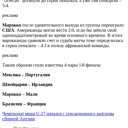
"селесао" дотянули до серии пенальти, а уже там победили –
5:4.
реклама
Марокко
после удивительного выхода из группы переиграло
США
. Американцы могли вести 2:0, если бы забили свой
одиннадцатиметровый во время основного времени. В итоге
марокканцы сравняли счет и судьба матча тоже определилась
в серии пенальти – 4:3 в пользу африканской команды.
реклама
Таким образом стали известны 4 пары 1/8 финала:
Мексика – Португалия
Швейцария – Ирландия
Марокко – Мали
Бразилия – Франция
Чемпионат мира U-17 начался с сенсационного разгрома
сборной Англии