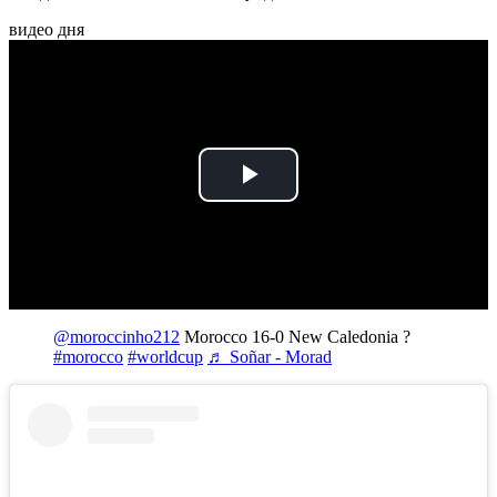
видео дня
Play
Video
@moroccinho212
Morocco 16-0 New Caledonia ?
#morocco
#worldcup
♬ Soñar - Morad