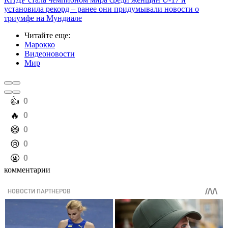
установила рекорд – ранее они придумывали новости о
триумфе на Мундиале
Читайте еще
:
Марокко
Видеоновости
Мир
️👍
0
️🔥
0
️😄
0
️😢
0
️🤬
0
комментарии