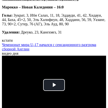
Марокко – Новая Каледония – 16:0
Голы:
Зукрат, 3, Ибн Салах, 11, 18, Эддауди, 41, 42, Хидауи,
44, Баха, 45+2, 50, Эль Халифиуи, 48, Хаддани, 56, 59, Уазане,
73, 90+2, Сутер, 76 (АГ), Эль Ауд, 80, 90
Удаления:
Дреуко, 23, Канехмез, 31
кстати
Чемпионат мира U-17 начался с сенсационного разгрома
сборной Англии
видео дня
Play
Video