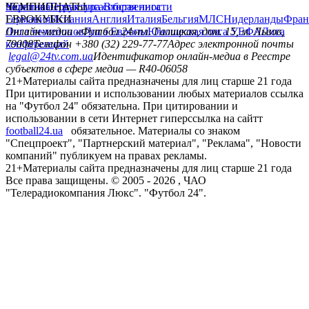
политика
Украина
ЧЕМПИОНАТЫ
Первая лига
Структура собственности
Вторая лига
Германия
ЕВРОКУБКИ
Испания
Англия
Италия
Бельгия
МЛС
Нидерланды
Фран
Лига чемпионов
Онлайн-медиа «Футбол 24»
Лига Европы
пл. Галицкая, дом. 15, м. Львов,
Юношеская лига УЕФА
Лига
конференций
79008
Телефон +380 (32) 229-77-77
Адрес электронной почты
legal@24tv.com.ua
Идентификатор онлайн-медиа в Реестре
субъектов в сфере медиа — R40-06058
21+
Материалы сайта предназначены для лиц старше 21 года
При цитировании и использовании любых материалов ссылка
на "Футбол 24" обязательна. При цитировании и
использовании в сети Интернет гиперссылка на сайтт
football24.ua
обязательное. Материалы со знаком
"Спецпроект", "Партнерский материал", "Реклама", "Новости
компаний" публикуем на правах рекламы.
21+
Материалы сайта предназначены для лиц старше 21 года
Все права защищены. © 2005 -
2026
, ЧАО
"Телерадиокомпания Люкс". "Футбол 24".