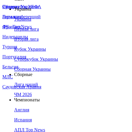
Сборная Украины
Италия
Суперкубок УЕФА
Украина
Германия
Лига конференций
Украина
Франция
ЛЧ - Top News
Первая лига
Нидерланды
Вторая лига
Турция
Кубок Украины
Португалия
Суперкубок Украины
Бельгия
Сборная Украины
Сборные
МЛС
Лига наций
Саудовская Аравия
ЧМ 2026
Чемпионаты
Англия
Испания
АПЛ Top News