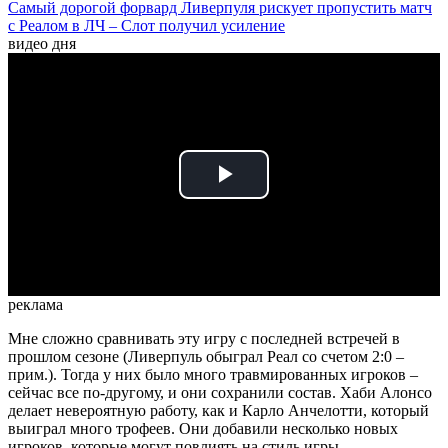
Самый дорогой форвард Ливерпуля рискует пропустить матч
с Реалом в ЛЧ – Слот получил усиление
видео дня
Play
Video
реклама
Мне сложно сравнивать эту игру с последней встречей в
прошлом сезоне (Ливерпуль обыграл Реал со счетом 2:0 –
прим.). Тогда у них было много травмированных игроков –
сейчас все по-другому, и они сохранили состав. Хаби Алонсо
делает невероятную работу, как и Карло Анчелотти, который
выиграл много трофеев. Они добавили несколько новых
игроков, которые могут повлиять на стиль игры.