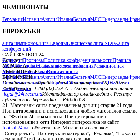
ЧЕМПИОНАТЫ
Германия
Испания
Англия
Италия
Бельгия
МЛС
Нидерланды
Фран
ЕВРОКУБКИ
Лига чемпионов
Лига Европы
Юношеская лига УЕФА
Лига
конференций
САЙТ ФУТБОЛ 24
Редакция
Соц. сети
Прогнозы
Политика конфиденциальности
Правила
сайту
facebook
УКРАИНА
Контакты
x
youtube
Правила комментирования
instagram
telegram
viber
Редакционная
политика
Украина
ЧЕМПИОНАТЫ
Первая лига
Структура собственности
Вторая лига
Германия
ЕВРОКУБКИ
Испания
Англия
Италия
Бельгия
МЛС
Нидерланды
Фран
Лига чемпионов
Онлайн-медиа «Футбол 24»
Лига Европы
пл. Галицкая, дом. 15, м. Львов,
Юношеская лига УЕФА
Лига
конференций
79008
Телефон +380 (32) 229-77-77
Адрес электронной почты
legal@24tv.com.ua
Идентификатор онлайн-медиа в Реестре
субъектов в сфере медиа — R40-06058
21+
Материалы сайта предназначены для лиц старше 21 года
При цитировании и использовании любых материалов ссылка
на "Футбол 24" обязательна. При цитировании и
использовании в сети Интернет гиперссылка на сайтт
football24.ua
обязательное. Материалы со знаком
"Спецпроект", "Партнерский материал", "Реклама", "Новости
компаний" публикуем на правах рекламы.