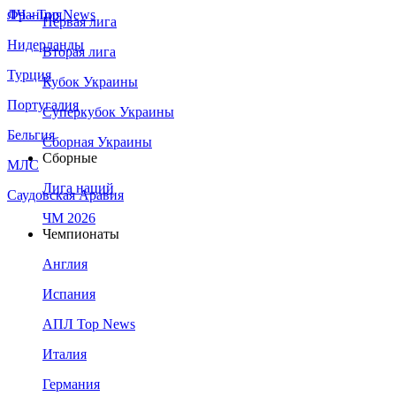
Франция
ЛЧ - Top News
Первая лига
Нидерланды
Вторая лига
Турция
Кубок Украины
Португалия
Суперкубок Украины
Бельгия
Сборная Украины
Сборные
МЛС
Лига наций
Саудовская Аравия
ЧМ 2026
Чемпионаты
Англия
Испания
АПЛ Top News
Италия
Германия