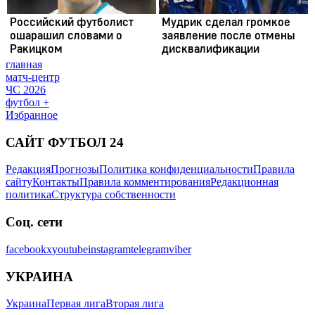
главная
матч-центр
ЧС 2026
футбол +
Избранное
САЙТ ФУТБОЛ 24
Редакция
Прогнозы
Политика конфиденциальности
Правила
сайту
Контакты
Правила комментирования
Редакционная
политика
Структура собственности
Соц. сети
facebook
x
youtube
instagram
telegram
viber
УКРАИНА
Украина
Первая лига
Вторая лига