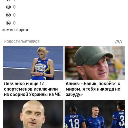
️😄
0
️😢
0
️🤬
0
комментарии