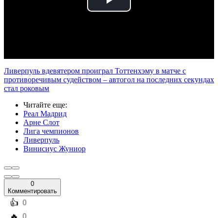
Play
Video
Ливерпуль вдевятером проиграл Тоттенхэму в матче с
противоречивым судейством – автогол на последних секундах
стал роковым
Читайте еще
:
Реал Мадрид
Арне Слот
Лига чемпионов
Ливерпуль
Винисиус Жуниор
0
Комментировать
️👍
0
️🔥
0