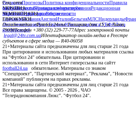
Редакция
Соц. сети
Прогнозы
Политика конфиденциальности
Правила
сайту
facebook
УКРАИНА
Контакты
x
youtube
Правила комментирования
instagram
telegram
viber
Редакционная
политика
Украина
ЧЕМПИОНАТЫ
Первая лига
Структура собственности
Вторая лига
Германия
ЕВРОКУБКИ
Испания
Англия
Италия
Бельгия
МЛС
Нидерланды
Фран
Лига чемпионов
Онлайн-медиа «Футбол 24»
Лига Европы
пл. Галицкая, дом. 15, м. Львов,
Юношеская лига УЕФА
Лига
конференций
79008
Телефон +380 (32) 229-77-77
Адрес электронной почты
legal@24tv.com.ua
Идентификатор онлайн-медиа в Реестре
субъектов в сфере медиа — R40-06058
21+
Материалы сайта предназначены для лиц старше 21 года
При цитировании и использовании любых материалов ссылка
на "Футбол 24" обязательна. При цитировании и
использовании в сети Интернет гиперссылка на сайтт
football24.ua
обязательное. Материалы со знаком
"Спецпроект", "Партнерский материал", "Реклама", "Новости
компаний" публикуем на правах рекламы.
21+
Материалы сайта предназначены для лиц старше 21 года
Все права защищены. © 2005 -
2026
, ЧАО
"Телерадиокомпания Люкс". "Футбол 24".