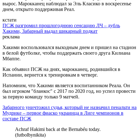
вырос. Марокканец наблюдал за Эль Класико в воскресенье
днем, открыто поддерживая Реал.
кстати
ПСЖ разгромил прошлогоднюю сенсацию ЛЧ – дубль
Хакими, Забарный выдал шикарный подкат
реклама
Хакими воспользовался выходным днем и пришел на стадион
в белой футболке, чтобы поддержать своего друга Килиана
Мбаппе.
Как объявил ПСЖ на днях, марокканец, родившийся в
Испании, вернется к тренировкам в четверг.
Напомним, что Хакими является воспитанником Реала. Он
был игроком "бланкос" с 2017 по 2020 год, но успел провести
за первую команду только 9 матчей.
Забарного уничтожил судья, который не назначил пенальти на
Мудрике – первое фиаско украинца в Лиге чемпионов в
составе ПСЖ
Achraf Hakimi back at the Bernabéu today.
(futbolbynikita)