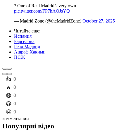
? One of Real Madrid’s very own.
pic.twitter.com/FP7hAQJsYQ
— Madrid Zone (@theMadridZone)
October 27, 2025
Читайте еще
:
Испания
Барселона
Реал Мадрид
Ашраф Хакими
ПСЖ
️👍
0
️🔥
0
️😄
0
️😢
0
️🤬
0
комментарии