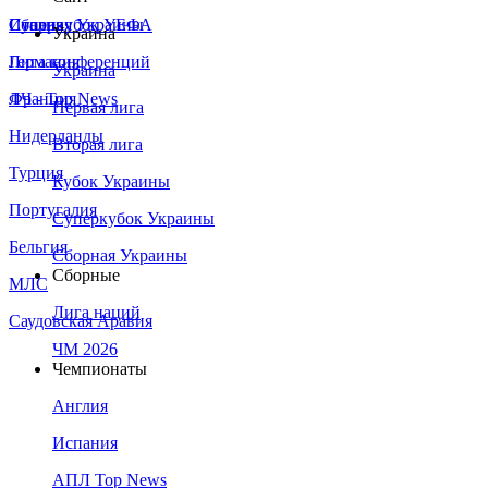
Сборная Украины
Италия
Суперкубок УЕФА
Украина
Германия
Лига конференций
Украина
Франция
ЛЧ - Top News
Первая лига
Нидерланды
Вторая лига
Турция
Кубок Украины
Португалия
Суперкубок Украины
Бельгия
Сборная Украины
Сборные
МЛС
Лига наций
Саудовская Аравия
ЧМ 2026
Чемпионаты
Англия
Испания
АПЛ Top News