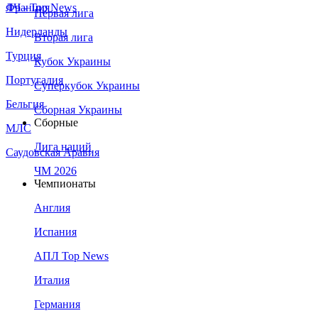
Франция
ЛЧ - Top News
Первая лига
Нидерланды
Вторая лига
Турция
Кубок Украины
Португалия
Суперкубок Украины
Бельгия
Сборная Украины
Сборные
МЛС
Лига наций
Саудовская Аравия
ЧМ 2026
Чемпионаты
Англия
Испания
АПЛ Top News
Италия
Германия