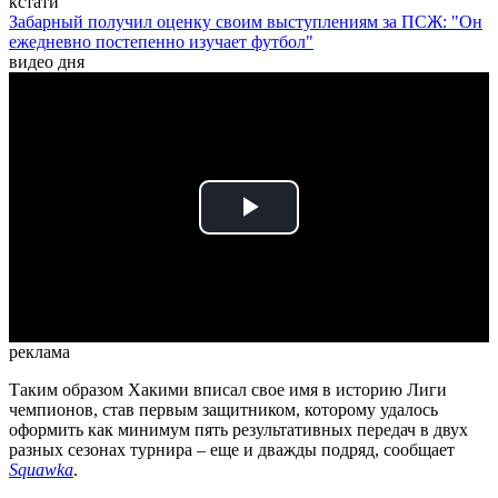
кстати
Забарный получил оценку своим выступлениям за ПСЖ: "Он
ежедневно постепенно изучает футбол"
видео дня
Play
Video
реклама
Таким образом Хакими вписал свое имя в историю Лиги
чемпионов, став первым защитником, которому удалось
оформить как минимум пять результативных передач в двух
разных сезонах турнира – еще и дважды подряд, сообщает
Squawka
.