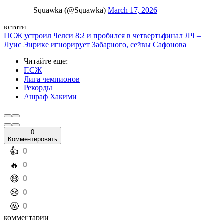
— Squawka (@Squawka)
March 17, 2026
кстати
ПСЖ устроил Челси 8:2 и пробился в четвертьфинал ЛЧ –
Луис Энрике игнорирует Забарного, сейвы Сафонова
Читайте еще
:
ПСЖ
Лига чемпионов
Рекорды
Ашраф Хакими
0
Комментировать
️👍
0
️🔥
0
️😄
0
️😢
0
️🤬
0
комментарии