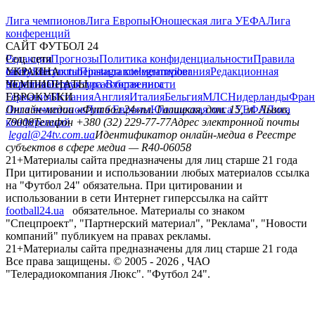
Лига чемпионов
Лига Европы
Юношеская лига УЕФА
Лига
конференций
САЙТ ФУТБОЛ 24
Редакция
Соц. сети
Прогнозы
Политика конфиденциальности
Правила
сайту
facebook
УКРАИНА
Контакты
x
youtube
Правила комментирования
instagram
telegram
viber
Редакционная
политика
Украина
ЧЕМПИОНАТЫ
Первая лига
Структура собственности
Вторая лига
Германия
ЕВРОКУБКИ
Испания
Англия
Италия
Бельгия
МЛС
Нидерланды
Фран
Лига чемпионов
Онлайн-медиа «Футбол 24»
Лига Европы
пл. Галицкая, дом. 15, м. Львов,
Юношеская лига УЕФА
Лига
конференций
79008
Телефон +380 (32) 229-77-77
Адрес электронной почты
legal@24tv.com.ua
Идентификатор онлайн-медиа в Реестре
субъектов в сфере медиа — R40-06058
21+
Материалы сайта предназначены для лиц старше 21 года
При цитировании и использовании любых материалов ссылка
на "Футбол 24" обязательна. При цитировании и
использовании в сети Интернет гиперссылка на сайтт
football24.ua
обязательное. Материалы со знаком
"Спецпроект", "Партнерский материал", "Реклама", "Новости
компаний" публикуем на правах рекламы.
21+
Материалы сайта предназначены для лиц старше 21 года
Все права защищены. © 2005 -
2026
, ЧАО
"Телерадиокомпания Люкс". "Футбол 24".