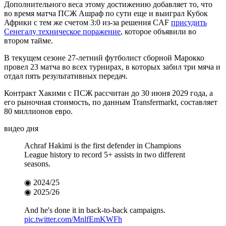
Дополнительного веса этому достижению добавляет то, что
во время матча ПСЖ Ашраф по сути еще и выиграл Кубок
Африки с тем же счетом 3:0 из-за решения CAF
присудить
Сенегалу техническое поражение
, которое объявили во
втором тайме.
В текущем сезоне 27-летний футболист сборной Марокко
провел 23 матча во всех турнирах, в которых забил три мяча и
отдал пять результативных передач.
Контракт Хакими с ПСЖ рассчитан до 30 июня 2029 года, а
его рыночная стоимость, по данным Transfermarkt, составляет
80 миллионов евро.
видео дня
Achraf Hakimi is the first defender in Champions
League history to record 5+ assists in two different
seasons.
◉ 2024/25
◉ 2025/26
And he's done it in back-to-back campaigns.
pic.twitter.com/MnlfEmKWFh