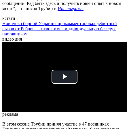
сообщений. Рад быть здесь и получить новый опыт в новом
месте", – написал Трубин в
Инстаграме.
кстати
Новичок сборной Украины прокомментировал дебютный
вызов от Реброва – игрок имел индивидуальную беседу с
наставником
видео дня
Play
Video
реклама
В этом сезоне Трубин принял участие в 47 поединках