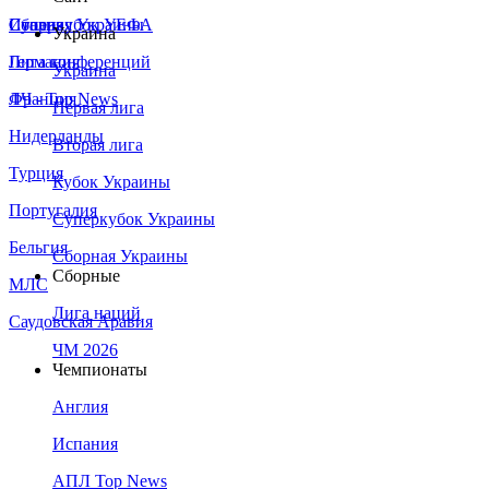
Сборная Украины
Италия
Суперкубок УЕФА
Украина
Германия
Лига конференций
Украина
Франция
ЛЧ - Top News
Первая лига
Нидерланды
Вторая лига
Турция
Кубок Украины
Португалия
Суперкубок Украины
Бельгия
Сборная Украины
Сборные
МЛС
Лига наций
Саудовская Аравия
ЧМ 2026
Чемпионаты
Англия
Испания
АПЛ Top News