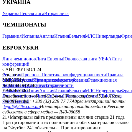
УКРАИНА
Украина
Первая лига
Вторая лига
ЧЕМПИОНАТЫ
Германия
Испания
Англия
Италия
Бельгия
МЛС
Нидерланды
Фран
ЕВРОКУБКИ
Лига чемпионов
Лига Европы
Юношеская лига УЕФА
Лига
конференций
САЙТ ФУТБОЛ 24
Редакция
Соц. сети
Прогнозы
Политика конфиденциальности
Правила
сайту
facebook
УКРАИНА
Контакты
x
youtube
Правила комментирования
instagram
telegram
viber
Редакционная
политика
Украина
ЧЕМПИОНАТЫ
Первая лига
Структура собственности
Вторая лига
Германия
ЕВРОКУБКИ
Испания
Англия
Италия
Бельгия
МЛС
Нидерланды
Фран
Лига чемпионов
Онлайн-медиа «Футбол 24»
Лига Европы
пл. Галицкая, дом. 15, м. Львов,
Юношеская лига УЕФА
Лига
конференций
79008
Телефон +380 (32) 229-77-77
Адрес электронной почты
legal@24tv.com.ua
Идентификатор онлайн-медиа в Реестре
субъектов в сфере медиа — R40-06058
21+
Материалы сайта предназначены для лиц старше 21 года
При цитировании и использовании любых материалов ссылка
на "Футбол 24" обязательна. При цитировании и