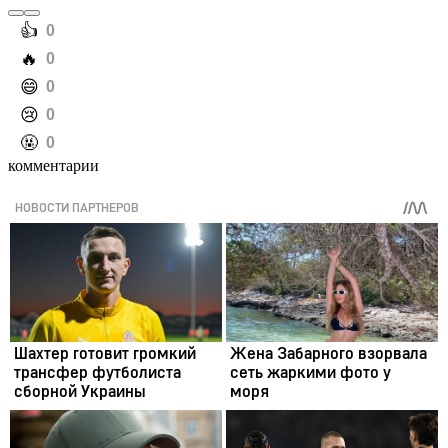
️👍
0
️🔥
0
️😄
0
️😢
0
️🤬
0
комментарии