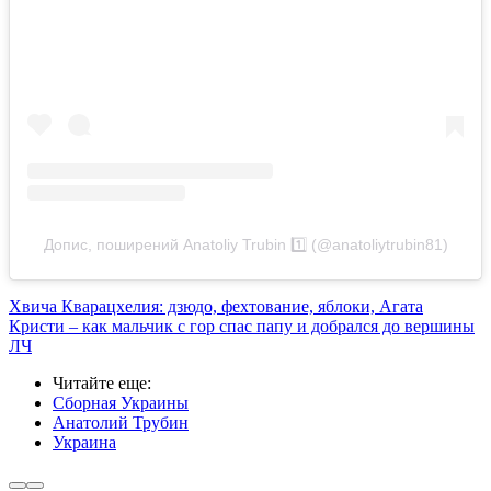
Допис, поширений Anatoliy Trubin 1️⃣ (@anatoliytrubin81)
Хвича Кварацхелия: дзюдо, фехтование, яблоки, Агата
Кристи – как мальчик с гор спас папу и добрался до вершины
ЛЧ
Читайте еще
:
Сборная Украины
Анатолий Трубин
Украина