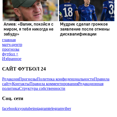
главная
матч-центр
прогнозы
футбол +
Избранное
САЙТ ФУТБОЛ 24
Редакция
Прогнозы
Политика конфиденциальности
Правила
сайту
Контакты
Правила комментирования
Редакционная
политика
Структура собственности
Соц. сети
facebook
x
youtube
instagram
telegram
viber