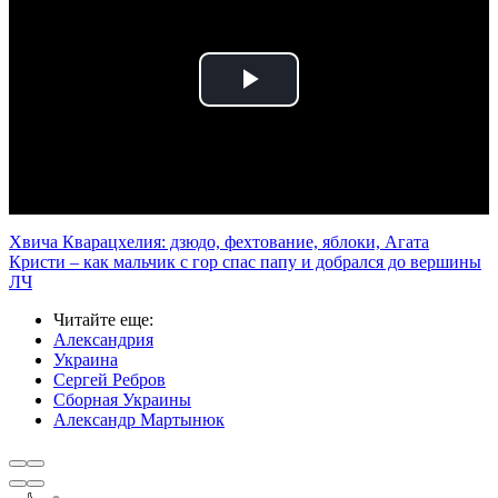
Play
Video
Хвича Кварацхелия: дзюдо, фехтование, яблоки, Агата
Кристи – как мальчик с гор спас папу и добрался до вершины
ЛЧ
Читайте еще
:
Александрия
Украина
Сергей Ребров
Сборная Украины
Александр Мартынюк