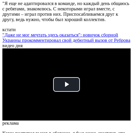
"Я еще не адаптировался в команде, но каждый день общаюсь
с ребятами, знакомлюсь. С некоторыми играл вместе, с
другими – играл против них. Приспосабливаемся друг к
другу, ведь нужно, чтобы был хороший коллектив.
кстати
"Даже не мог мечтать здесь оказаться": новичок сборной
Украины прокомментировал свой дебютный вызов от Реброва
видео дня
Play
Video
реклама