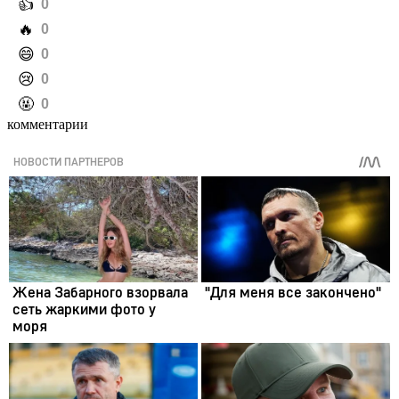
️👍
0
️🔥
0
️😄
0
️😢
0
️🤬
0
комментарии