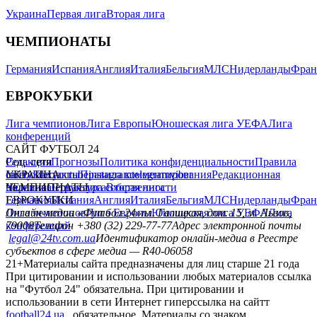
Украина
Первая лига
Вторая лига
ЧЕМПИОНАТЫ
Германия
Испания
Англия
Италия
Бельгия
МЛС
Нидерланды
Фран
ЕВРОКУБКИ
Лига чемпионов
Лига Европы
Юношеская лига УЕФА
Лига
конференций
САЙТ ФУТБОЛ 24
Редакция
Соц. сети
Прогнозы
Политика конфиденциальности
Правила
сайту
facebook
УКРАИНА
Контакты
x
youtube
Правила комментирования
instagram
telegram
viber
Редакционная
политика
Украина
ЧЕМПИОНАТЫ
Первая лига
Структура собственности
Вторая лига
Германия
ЕВРОКУБКИ
Испания
Англия
Италия
Бельгия
МЛС
Нидерланды
Фран
Лига чемпионов
Онлайн-медиа «Футбол 24»
Лига Европы
пл. Галицкая, дом. 15, м. Львов,
Юношеская лига УЕФА
Лига
конференций
79008
Телефон +380 (32) 229-77-77
Адрес электронной почты
legal@24tv.com.ua
Идентификатор онлайн-медиа в Реестре
субъектов в сфере медиа — R40-06058
21+
Материалы сайта предназначены для лиц старше 21 года
При цитировании и использовании любых материалов ссылка
на "Футбол 24" обязательна. При цитировании и
использовании в сети Интернет гиперссылка на сайтт
football24.ua
обязательное. Материалы со знаком