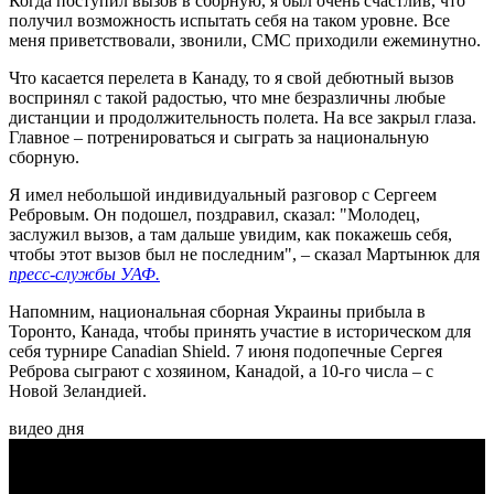
Когда поступил вызов в сборную, я был очень счастлив, что
получил возможность испытать себя на таком уровне. Все
меня приветствовали, звонили, СМС приходили ежеминутно.
Что касается перелета в Канаду, то я свой дебютный вызов
воспринял с такой радостью, что мне безразличны любые
дистанции и продолжительность полета. На все закрыл глаза.
Главное
– потренироваться и сыграть за национальную
сборную.
Я имел небольшой индивидуальный разговор с Сергеем
Ребровым. Он подошел, поздравил, сказал: "Молодец,
заслужил вызов, а там дальше увидим, как покажешь себя,
чтобы этот вызов был не последним", – сказал Мартынюк для
пресс-службы УАФ.
Напомним, национальная сборная Украины прибыла в
Торонто, Канада, чтобы принять участие в историческом для
себя турнире Canadian Shield.
7 июня подопечные Сергея
Реброва сыграют с хозяином, Канадой, а 10-го числа – с
Новой Зеландией.
видео дня