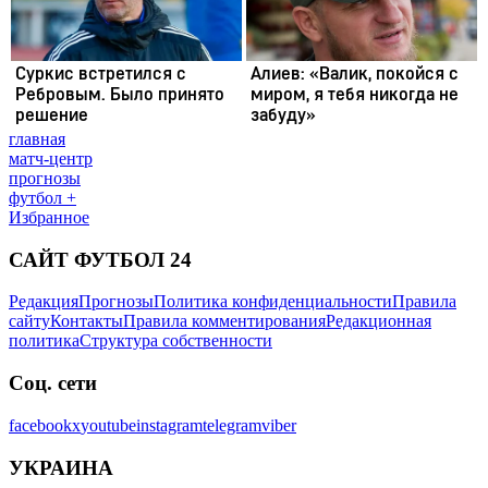
главная
матч-центр
прогнозы
футбол +
Избранное
САЙТ ФУТБОЛ 24
Редакция
Прогнозы
Политика конфиденциальности
Правила
сайту
Контакты
Правила комментирования
Редакционная
политика
Структура собственности
Соц. сети
facebook
x
youtube
instagram
telegram
viber
УКРАИНА