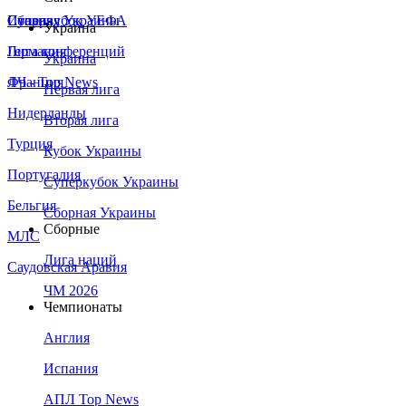
Сборная Украины
Италия
Суперкубок УЕФА
Украина
Германия
Лига конференций
Украина
Франция
ЛЧ - Top News
Первая лига
Нидерланды
Вторая лига
Турция
Кубок Украины
Португалия
Суперкубок Украины
Бельгия
Сборная Украины
Сборные
МЛС
Лига наций
Саудовская Аравия
ЧМ 2026
Чемпионаты
Англия
Испания
АПЛ Top News