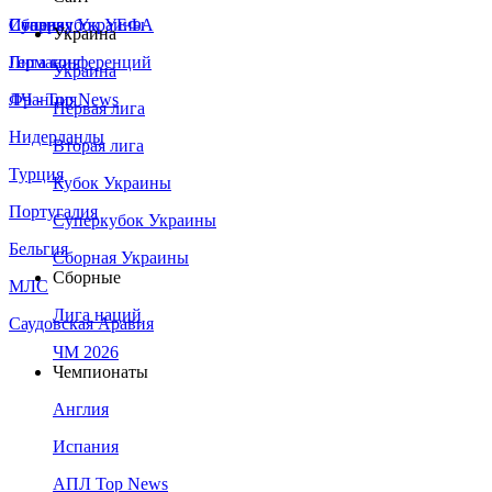
Сборная Украины
Италия
Суперкубок УЕФА
Украина
Германия
Лига конференций
Украина
Франция
ЛЧ - Top News
Первая лига
Нидерланды
Вторая лига
Турция
Кубок Украины
Португалия
Суперкубок Украины
Бельгия
Сборная Украины
Сборные
МЛС
Лига наций
Саудовская Аравия
ЧМ 2026
Чемпионаты
Англия
Испания
АПЛ Top News