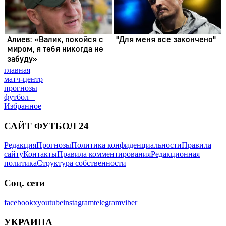
главная
матч-центр
прогнозы
футбол +
Избранное
САЙТ ФУТБОЛ 24
Редакция
Прогнозы
Политика конфиденциальности
Правила
сайту
Контакты
Правила комментирования
Редакционная
политика
Структура собственности
Соц. сети
facebook
x
youtube
instagram
telegram
viber
УКРАИНА