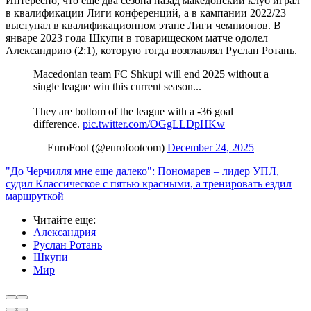
Интересно, что еще два сезона назад македонский клуб играл
в квалификации Лиги конференций, а в кампании 2022/23
выступал в квалификационном этапе Лиги чемпионов. В
январе 2023 года Шкупи в товарищеском матче одолел
Александрию (2:1), которую тогда возглавлял Руслан Ротань.
Macedonian team FC Shkupi will end 2025 without a
single league win this current season...
They are bottom of the league with a -36 goal
difference.
pic.twitter.com/OGgLLDpHKw
— EuroFoot (@eurofootcom)
December 24, 2025
"До Черчилля мне еще далеко": Пономарев – лидер УПЛ,
судил Классическое с пятью красными, а тренировать ездил
маршруткой
Читайте еще
:
Александрия
Руслан Ротань
Шкупи
Мир