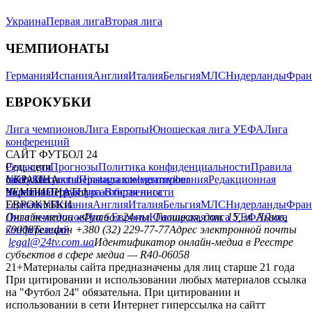
Украина
Первая лига
Вторая лига
ЧЕМПИОНАТЫ
Германия
Испания
Англия
Италия
Бельгия
МЛС
Нидерланды
Фран
ЕВРОКУБКИ
Лига чемпионов
Лига Европы
Юношеская лига УЕФА
Лига
конференций
САЙТ ФУТБОЛ 24
Редакция
Соц. сети
Прогнозы
Политика конфиденциальности
Правила
сайту
facebook
УКРАИНА
Контакты
x
youtube
Правила комментирования
instagram
telegram
viber
Редакционная
политика
Украина
ЧЕМПИОНАТЫ
Первая лига
Структура собственности
Вторая лига
Германия
ЕВРОКУБКИ
Испания
Англия
Италия
Бельгия
МЛС
Нидерланды
Фран
Лига чемпионов
Онлайн-медиа «Футбол 24»
Лига Европы
пл. Галицкая, дом. 15, м. Львов,
Юношеская лига УЕФА
Лига
конференций
79008
Телефон +380 (32) 229-77-77
Адрес электронной почты
legal@24tv.com.ua
Идентификатор онлайн-медиа в Реестре
субъектов в сфере медиа — R40-06058
21+
Материалы сайта предназначены для лиц старше 21 года
При цитировании и использовании любых материалов ссылка
на "Футбол 24" обязательна. При цитировании и
использовании в сети Интернет гиперссылка на сайтт