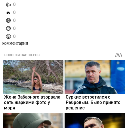
️👍
0
️🔥
0
️😄
0
️😢
0
️🤬
0
комментарии