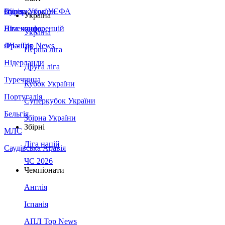
Збірна України
Італія
Суперкубок УЄФА
Україна
Німеччина
Ліга конференцій
Україна
Франція
ЛЧ - Top News
Перша ліга
Нідерланди
Друга ліга
Туреччина
Кубок України
Португалія
Суперкубок України
Бельгія
Збірна України
Збірні
МЛС
Ліга націй
Саудівська Аравія
ЧС 2026
Чемпіонати
Англія
Іспанія
АПЛ Top News