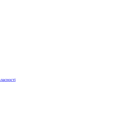
ласності