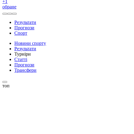
+
1
обране
Результати
Прогнози
Спорт
Новини спорту
Результати
Турніри
Статті
Прогнози
Трансфери
топ