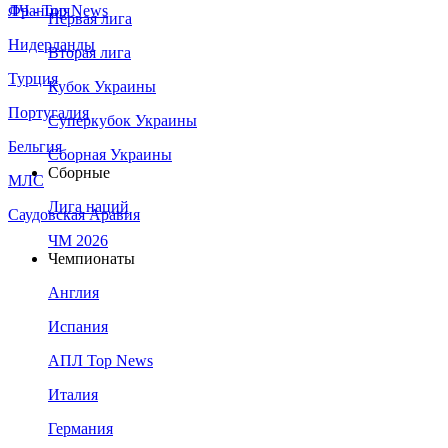
Франция
ЛЧ - Top News
Первая лига
Нидерланды
Вторая лига
Турция
Кубок Украины
Португалия
Суперкубок Украины
Бельгия
Сборная Украины
Сборные
МЛС
Лига наций
Саудовская Аравия
ЧМ 2026
Чемпионаты
Англия
Испания
АПЛ Top News
Италия
Германия