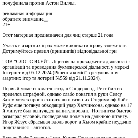
полуфинала против Астон Виллы.
рекламная информация
обратите внимание
21+
Этот материал предназначен для лиц старше 21 года.
Участь в азартних іграх може викликати ігрову залежність.
Дотримуйтесь правил (принципів) відповідальної гри
ТОВ “СЛОТС Ю.ЕЙ”. Ліцензія на провадження діяльності з
організації та проведення букмекерської діяльності у мережі
Інтернет від 05.12.2024 (Рішення комісії з регулювання
азартних ігор та лотерей №559 від 21.11.2024).
Первый момент в матче создал Сандерленд. Ригг бил из
пределов штрафной, однако слабо покатил в руки Селсу.
Затем хозяев просто затоптали в газон их Стедиум оф Лайт.
Руфс еще потянул обводящий удар Хатчинсона, однако на 17-
й минуте был вынужден капитулировать. Ноттингем быстро
разыграл угловой, последовала подача на дальнюю штангу.
Игор Жезус сбрасывал вдоль ворот, а Хьюм крайне неудачно
подставился – автогол.
Вскоре Руфс "наварил" сам. Кипер Сандерленда во время