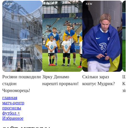
главная
матч-центр
прогнозы
футбол +
Избранное