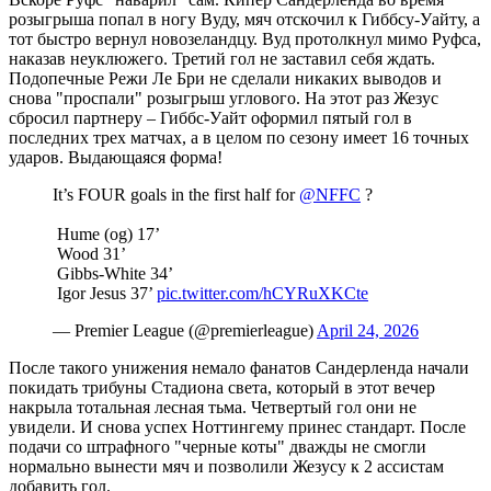
розыгрыша попал в ногу Вуду, мяч отскочил к Гиббсу-Уайту, а
тот быстро вернул новозеландцу. Вуд протолкнул мимо Руфса,
наказав неуклюжего. Третий гол не заставил себя ждать.
Подопечные Режи Ле Бри не сделали никаких выводов и
снова "проспали" розыгрыш углового. На этот раз Жезус
сбросил партнеру – Гиббс-Уайт оформил пятый гол в
последних трех матчах, а в целом по сезону имеет 16 точных
ударов. Выдающаяся форма!
It’s FOUR goals in the first half for
@NFFC
?
️ Hume (og) 17’
️ Wood 31’
️ Gibbs-White 34’
️ Igor Jesus 37’
pic.twitter.com/hCYRuXKCte
— Premier League (@premierleague)
April 24, 2026
После такого унижения немало фанатов Сандерленда начали
покидать трибуны Стадиона света, который в этот вечер
накрыла тотальная лесная тьма. Четвертый гол они не
увидели. И снова успех Ноттингему принес стандарт. После
подачи со штрафного "черные коты" дважды не смогли
нормально вынести мяч и позволили Жезусу к 2 ассистам
добавить гол.