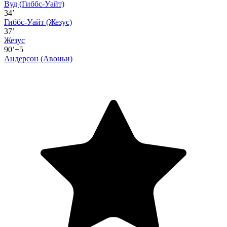
Вуд
(Гиббс-Уайт)
34’
Гиббс-Уайт
(Жезус)
37’
Жезус
90’+5
Андерсон
(Авоньи)