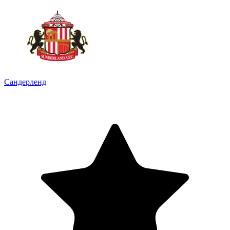
Сандерленд