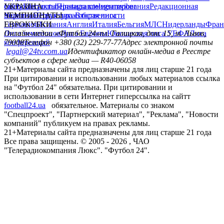
сайту
facebook
УКРАИНА
Контакты
x
youtube
Правила комментирования
instagram
telegram
viber
Редакционная
политика
Украина
ЧЕМПИОНАТЫ
Первая лига
Структура собственности
Вторая лига
Германия
ЕВРОКУБКИ
Испания
Англия
Италия
Бельгия
МЛС
Нидерланды
Фран
Лига чемпионов
Онлайн-медиа «Футбол 24»
Лига Европы
пл. Галицкая, дом. 15, м. Львов,
Юношеская лига УЕФА
Лига
конференций
79008
Телефон +380 (32) 229-77-77
Адрес электронной почты
legal@24tv.com.ua
Идентификатор онлайн-медиа в Реестре
субъектов в сфере медиа — R40-06058
21+
Материалы сайта предназначены для лиц старше 21 года
При цитировании и использовании любых материалов ссылка
на "Футбол 24" обязательна. При цитировании и
использовании в сети Интернет гиперссылка на сайтт
football24.ua
обязательное. Материалы со знаком
"Спецпроект", "Партнерский материал", "Реклама", "Новости
компаний" публикуем на правах рекламы.
21+
Материалы сайта предназначены для лиц старше 21 года
Все права защищены. © 2005 -
2026
, ЧАО
"Телерадиокомпания Люкс". "Футбол 24".