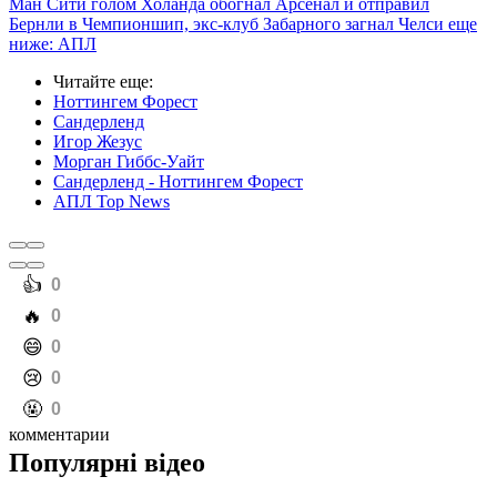
Ман Сити голом Холанда обогнал Арсенал и отправил
Бернли в Чемпионшип, экс-клуб Забарного загнал Челси еще
ниже: АПЛ
Читайте еще
:
Ноттингем Форест
Сандерленд
Игор Жезус
Морган Гиббс-Уайт
Сандерленд - Ноттингем Форест
АПЛ Top News
️👍
0
️🔥
0
️😄
0
️😢
0
️🤬
0
комментарии