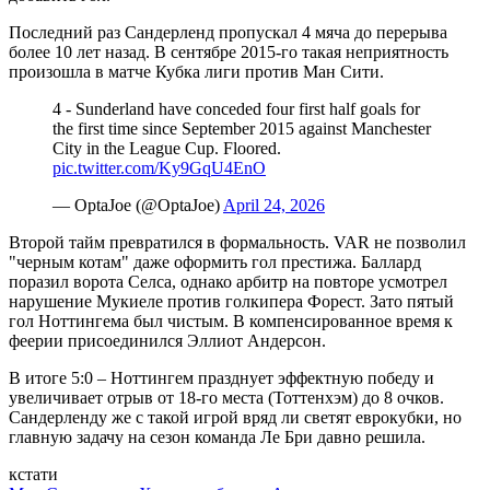
Последний раз Сандерленд пропускал 4 мяча до перерыва
более 10 лет назад. В сентябре 2015-го такая неприятность
произошла в матче Кубка лиги против Ман Сити.
4 - Sunderland have conceded four first half goals for
the first time since September 2015 against Manchester
City in the League Cup. Floored.
pic.twitter.com/Ky9GqU4EnO
— OptaJoe (@OptaJoe)
April 24, 2026
Второй тайм превратился в формальность. VAR не позволил
"черным котам" даже оформить гол престижа. Баллард
поразил ворота Селса, однако арбитр на повторе усмотрел
нарушение Мукиеле против голкипера Форест. Зато пятый
гол Ноттингема был чистым. В компенсированное время к
феерии присоединился Эллиот Андерсон.
В итоге 5:0 – Ноттингем празднует эффектную победу и
увеличивает отрыв от 18-го места (Тоттенхэм) до 8 очков.
Сандерленду же с такой игрой вряд ли светят еврокубки, но
главную задачу на сезон команда Ле Бри давно решила.
кстати