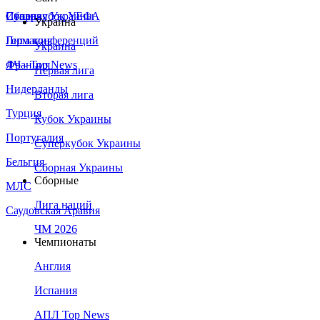
Сборная Украины
Италия
Суперкубок УЕФА
Украина
Германия
Лига конференций
Украина
Франция
ЛЧ - Top News
Первая лига
Нидерланды
Вторая лига
Турция
Кубок Украины
Португалия
Суперкубок Украины
Бельгия
Сборная Украины
Сборные
МЛС
Лига наций
Саудовская Аравия
ЧМ 2026
Чемпионаты
Англия
Испания
АПЛ Top News