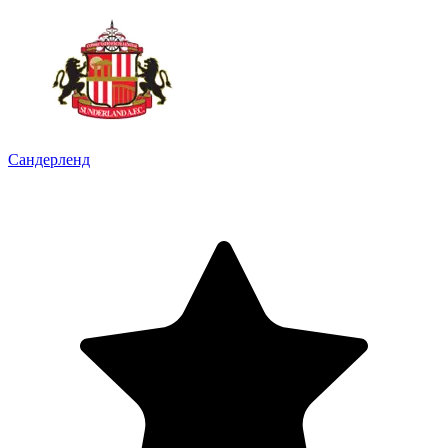
Сандерленд