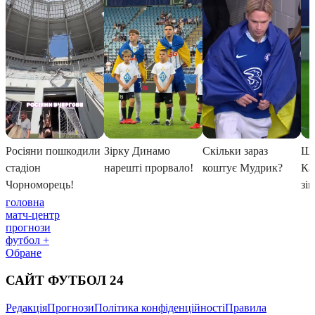
головна
матч-центр
прогнози
футбол +
Обране
САЙТ ФУТБОЛ 24
Редакція
Прогнози
Політика конфіденційності
Правила