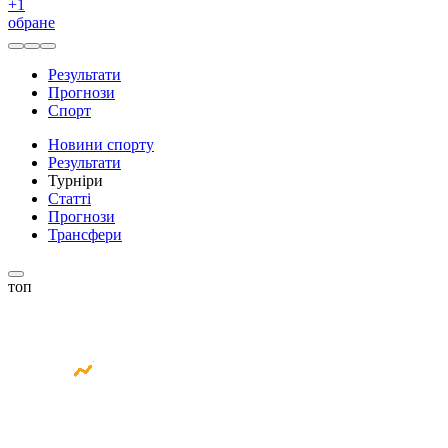
+
1
обране
Результати
Прогнози
Спорт
Новини спорту
Результати
Турніри
Статті
Прогнози
Трансфери
топ