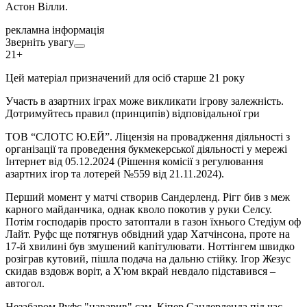
Астон Вілли.
рекламна інформація
Зверніть увагу
21+
Цей матеріал призначений для осіб старше 21 року
Участь в азартних іграх може викликати ігрову залежність.
Дотримуйтесь правил (принципів) відповідальної гри
ТОВ “СЛОТС Ю.ЕЙ”. Ліцензія на провадження діяльності з
організації та проведення букмекерської діяльності у мережі
Інтернет від 05.12.2024 (Рішення комісії з регулювання
азартних ігор та лотерей №559 від 21.11.2024).
Перший момент у матчі створив Сандерленд. Рігг бив з меж
карного майданчика, однак кволо покотив у руки Селсу.
Потім господарів просто затоптали в газон їхнього Стедіум оф
Лайт. Руфс ще потягнув обвідний удар Хатчінсона, проте на
17-й хвилині був змушений капітулювати. Ноттінгем швидко
розіграв кутовий, пішла подача на дальню стійку. Ігор Жезус
скидав вздовж воріт, а Х'юм вкрай невдало підставився –
автогол.
Незабаром Руфс "наварив" сам. Кіпер Сандерленда під час