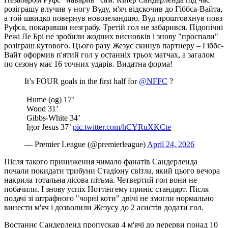
розіграшу влучив у ногу Вуду, м'яч відскочив до Гіббса-Вайта,
а той швидко повернув новозеландцю. Вуд проштовхнув повз
Руфса, покаравши незграбу. Третій гол не забарився. Підопічні
Режі Ле Брі не зробили жодних висновків і знову "проспали"
розіграш кутового. Цього разу Жезус скинув партнеру – Гіббс-
Вайт оформив п'ятий гол у останніх трьох матчах, а загалом
по сезону має 16 точних ударів. Видатна форма!
It’s FOUR goals in the first half for
@NFFC
?
️ Hume (og) 17’
️ Wood 31’
️ Gibbs-White 34’
️ Igor Jesus 37’
pic.twitter.com/hCYRuXKCte
— Premier League (@premierleague)
April 24, 2026
Після такого приниження чимало фанатів Сандерленда
почали покидати трибуни Стадіону світла, який цього вечора
накрила тотальна лісова пітьма. Четвертий гол вони не
побачили. І знову успіх Ноттінгему приніс стандарт. Після
подачі зі штрафного "чорні коти" двічі не змогли нормально
винести м'яч і дозволили Жезусу до 2 асистів додати гол.
Востаннє Сандерленд пропускав 4 м'ячі до перерви понад 10