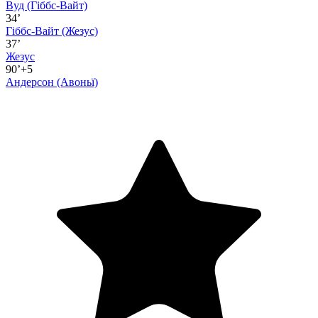
Вуд
(Гіббс-Вайт)
34’
Гіббс-Вайт
(Жезус)
37’
Жезус
90’+5
Андерсон
(Авоньї)