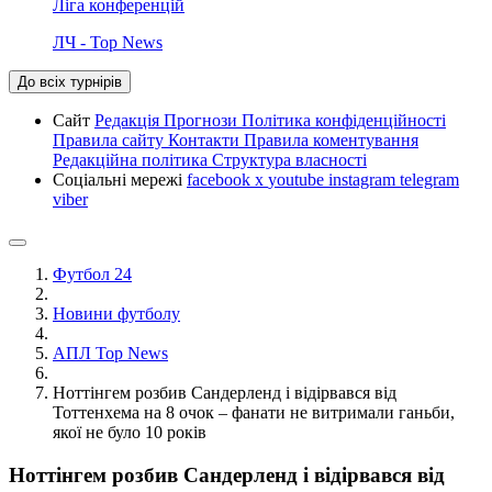
Ліга конференцій
ЛЧ - Top News
До всіх турнірів
Сайт
Редакція
Прогнози
Політика конфіденційності
Правила сайту
Контакти
Правила коментування
Редакційна політика
Структура власності
Соціальні мережі
facebook
x
youtube
instagram
telegram
viber
Футбол 24
Новини футболу
АПЛ Top News
Ноттінгем розбив Сандерленд і відірвався від
Тоттенхема на 8 очок – фанати не витримали ганьби,
якої не було 10 років
Ноттінгем розбив Сандерленд і відірвався від