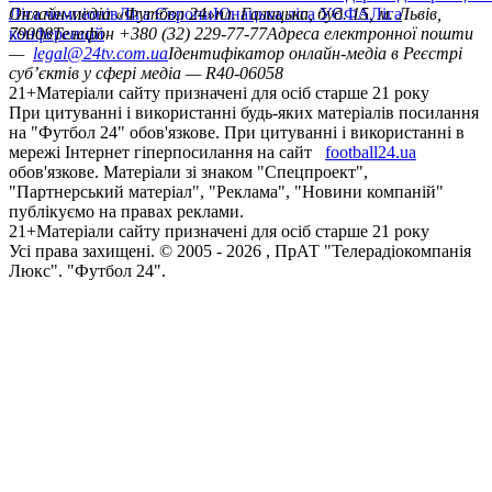
Ліга чемпіонів
Онлайн-медіа «Футбол 24»
Ліга Європи
Юнацька ліга УЄФА
пл. Галицька, буд. 15, м. Львів,
Ліга
конференцій
79008
Телефон +380 (32) 229-77-77
Адреса електронної пошти
—
legal@24tv.com.ua
Ідентифікатор онлайн-медіа в Реєстрі
суб’єктів у сфері медіа — R40-06058
21+
Матеріали сайту призначені для осіб старше 21 року
При цитуванні і використанні будь-яких матеріалів посилання
на "Футбол 24" обов'язкове. При цитуванні і використанні в
мережі Інтернет гіперпосилання на сайт
football24.ua
обов'язкове. Матеріали зі знаком "Спецпроект",
"Партнерський матеріал", "Реклама", "Новини компаній"
публікуємо на правах реклами.
21+
Матеріали сайту призначені для осіб старше 21 року
Усi права захищенi. © 2005 -
2026
, ПрАТ "Телерадіокомпанія
Люкс". "Футбол 24".