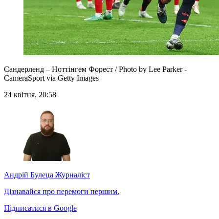
Сандерленд – Ноттінгем Форест / Photo by Lee Parker -
CameraSport via Getty Images
24 квітня, 20:58
Андрій Булеца
Журналіст
Дізнавайся про перемоги першим.
Підписатися в Google