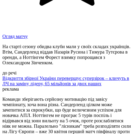
Огляд матчу
На старті сезону обидва клуби мали у своїх складах українців.
Втім, Сандерленд віддав Назарія Русина і Тимура Тутєрова в
оренди, а Ноттінгем Форест взимку попрощався з
Олександром Зінченком.
до речі
Відкриття збірної України перевершує суперзірок – кличуть в
ЛЧ на заміну лідеру, 65 мільйонів за двох наших
реклама
Команди зберігають серйозну мотивацію під завісу
чемпіонату, хоча вона різна. Сандерленд цілком може
зачепитися за єврокубки, що буде величезним успіхом для
новачка АПЛ. Ноттінгем не програє 5 турів поспіль і
відірвався від зони вильоту на 5 очок, проте розслаблятися
ніяк не можна. Паралельно "лісникам" треба розподіляти сили
на Лігу Європи – вже 30 квітня перший матч півфіналу проти