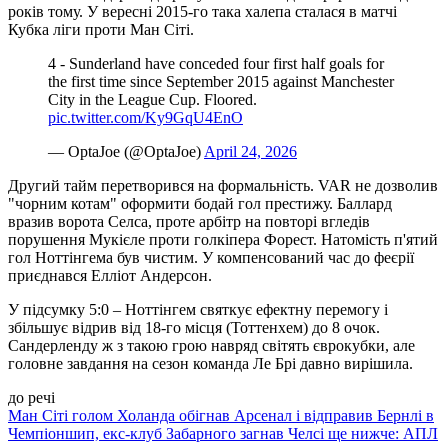
років тому. У вересні 2015-го така халепа сталася в матчі
Кубка ліги проти Ман Сіті.
4 - Sunderland have conceded four first half goals for
the first time since September 2015 against Manchester
City in the League Cup. Floored.
pic.twitter.com/Ky9GqU4EnO
— OptaJoe (@OptaJoe)
April 24, 2026
Другий тайм перетворився на формальність. VAR не дозволив
"чорним котам" оформити бодай гол престижу. Баллард
вразив ворота Селса, проте арбітр на повторі вгледів
порушення Мукієле проти голкіпера Форест. Натомість п'ятий
гол Ноттінгема був чистим. У компенсований час до феєрії
приєднався Елліот Андерсон.
У підсумку 5:0 – Ноттінгем святкує ефектну перемогу і
збільшує відрив від 18-го місця (Тоттенхем) до 8 очок.
Сандерленду ж з такою грою навряд світять єврокубки, але
головне завдання на сезон команда Ле Брі давно вирішила.
до речі
Ман Сіті голом Холанда обігнав Арсенал і відправив Бернлі в
Чемпіоншип, екс-клуб Забарного загнав Челсі ще нижче: АПЛ