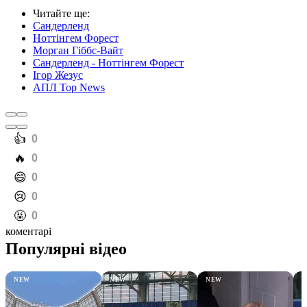
Читайте ще
:
Сандерленд
Ноттінгем Форест
Морган Гіббс-Вайт
Сандерленд - Ноттінгем Форест
Ігор Жезус
АПЛ Top News
️👍
0
️🔥
0
️😄
0
️😢
0
️🤬
0
коментарі