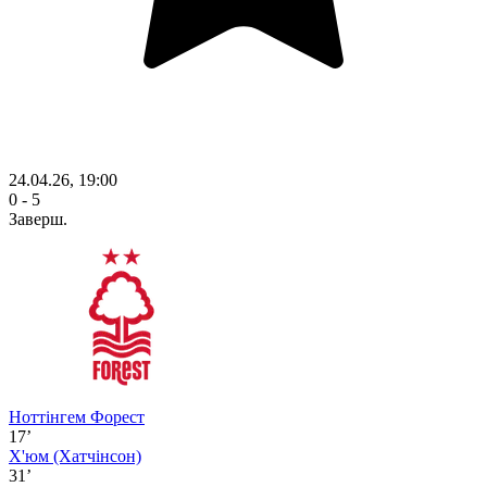
24.04.26, 19:00
0 - 5
Заверш.
Ноттінгем Форест
17’
Х'юм
(Хатчінсон)
31’