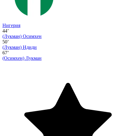
Нигерия
44’
(Лукман)
Осимхен
50’
(Лукман)
Ндиди
67’
(Осимхен)
Лукман