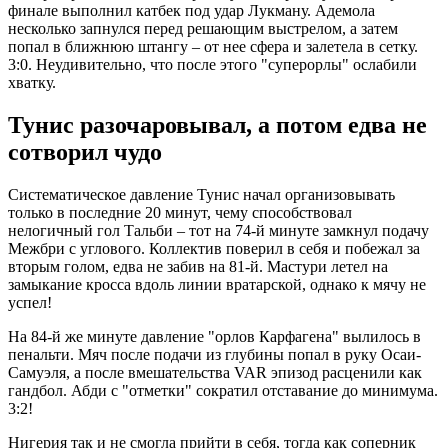
финале выполнил катбек под удар Лукману. Адемола
несколько запнулся перед решающим выстрелом, а затем
попал в ближнюю штангу – от нее сфера и залетела в сетку.
3:0. Неудивительно, что после этого "суперорлы" ослабили
хватку.
Тунис разочаровывал, а потом едва не
сотворил чудо
Систематическое давление Тунис начал организовывать
только в последние 20 минут, чему способствовал
нелогичный гол Тальби – тот на 74-й минуте замкнул подачу
Межбри с углового. Коллектив поверил в себя и побежал за
вторым голом, едва не забив на 81-й. Мастури летел на
замыкание кросса вдоль линии вратарской, однако к мячу не
успел!
На 84-й же минуте давление "орлов Карфагена" вылилось в
пенальти. Мяч после подачи из глубины попал в руку Осаи-
Самуэля, а после вмешательства VAR эпизод расценили как
гандбол. Абди с "отметки" сократил отставание до минимума.
3:2!
Нигерия так и не смогла прийти в себя, тогда как соперник