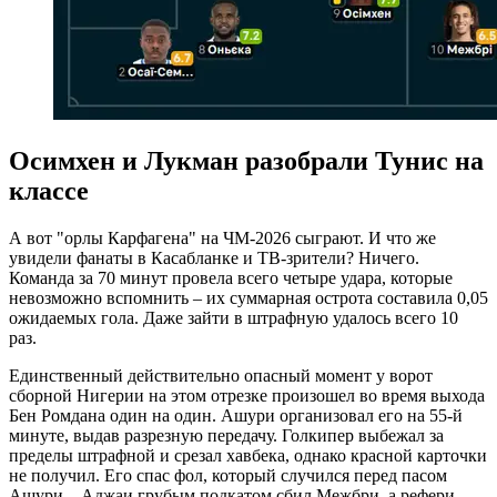
Осимхен и Лукман разобрали Тунис на
классе
А вот "орлы Карфагена" на ЧМ-2026 сыграют. И что же
увидели фанаты в Касабланке и ТВ-зрители? Ничего.
Команда за 70 минут провела всего четыре удара, которые
невозможно вспомнить – их суммарная острота составила 0,05
ожидаемых гола. Даже зайти в штрафную удалось всего 10
раз.
Единственный действительно опасный момент у ворот
сборной Нигерии на этом отрезке произошел во время выхода
Бен Ромдана один на один. Ашури организовал его на 55-й
минуте, выдав разрезную передачу. Голкипер выбежал за
пределы штрафной и срезал хавбека, однако красной карточки
не получил. Его спас фол, который случился перед пасом
Ашури – Аджаи грубым подкатом сбил Межбри, а рефери