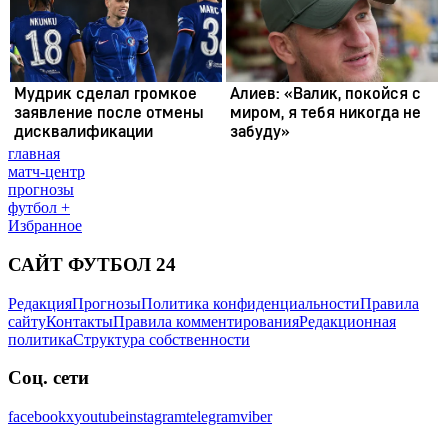
главная
матч-центр
прогнозы
футбол +
Избранное
САЙТ ФУТБОЛ 24
Редакция
Прогнозы
Политика конфиденциальности
Правила
сайту
Контакты
Правила комментирования
Редакционная
политика
Структура собственности
Соц. сети
facebook
x
youtube
instagram
telegram
viber