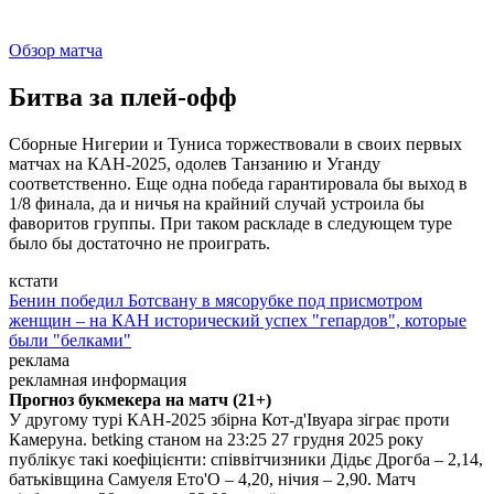
Обзор матча
Битва за плей-офф
Сборные Нигерии и Туниса торжествовали в своих первых
матчах на КАН-2025, одолев Танзанию и Уганду
соответственно. Еще одна победа гарантировала бы выход в
1/8 финала, да и ничья на крайний случай устроила бы
фаворитов группы. При таком раскладе в следующем туре
было бы достаточно не проиграть.
кстати
Бенин победил Ботсвану в мясорубке под присмотром
женщин – на КАН исторический успех "гепардов", которые
были "белками"
реклама
рекламная информация
Прогноз букмекера на матч (21+)
У другому турі КАН-2025 збірна Кот-д'Івуара зіграє проти
Камеруна. betking станом на 23:25 27 грудня 2025 року
публікує такі коефіцієнти: співвітчизники Дідьє Дрогба – 2,14,
батьківщина Самуеля Ето'О – 4,20, нічия – 2,90. Матч