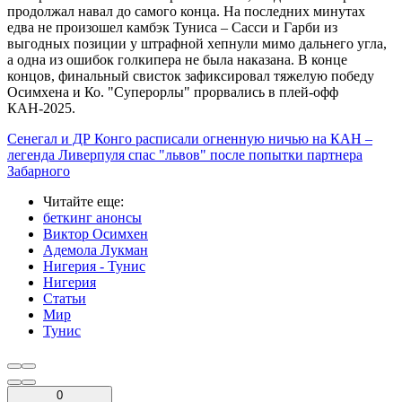
продолжал навал до самого конца. На последних минутах
едва не произошел камбэк Туниса – Сасси и Гарби из
выгодных позиции у штрафной хепнули мимо дальнего угла,
а одна из ошибок голкипера не была наказана. В конце
концов, финальный свисток зафиксировал тяжелую победу
Осимхена и Ко. "Суперорлы" прорвались в плей-офф
КАН-2025.
Сенегал и ДР Конго расписали огненную ничью на КАН –
легенда Ливерпуля спас "львов" после попытки партнера
Забарного
Читайте еще
:
беткинг анонсы
Виктор Осимхен
Адемола Лукман
Нигерия - Тунис
Нигерия
Статьи
Мир
Тунис
0