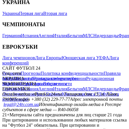
УКРАИНА
Украина
Первая лига
Вторая лига
ЧЕМПИОНАТЫ
Германия
Испания
Англия
Италия
Бельгия
МЛС
Нидерланды
Фран
ЕВРОКУБКИ
Лига чемпионов
Лига Европы
Юношеская лига УЕФА
Лига
конференций
САЙТ ФУТБОЛ 24
Редакция
Соц. сети
Прогнозы
Политика конфиденциальности
Правила
сайту
facebook
УКРАИНА
Контакты
x
youtube
Правила комментирования
instagram
telegram
viber
Редакционная
политика
Украина
ЧЕМПИОНАТЫ
Первая лига
Структура собственности
Вторая лига
Германия
ЕВРОКУБКИ
Испания
Англия
Италия
Бельгия
МЛС
Нидерланды
Фран
Лига чемпионов
Онлайн-медиа «Футбол 24»
Лига Европы
пл. Галицкая, дом. 15, м. Львов,
Юношеская лига УЕФА
Лига
конференций
79008
Телефон +380 (32) 229-77-77
Адрес электронной почты
legal@24tv.com.ua
Идентификатор онлайн-медиа в Реестре
субъектов в сфере медиа — R40-06058
21+
Материалы сайта предназначены для лиц старше 21 года
При цитировании и использовании любых материалов ссылка
на "Футбол 24" обязательна. При цитировании и