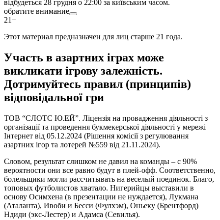
відбудеться 28 грудня о 22:00 за київським часом.
обратите внимание
21+
Этот материал предназначен для лиц старше 21 года.
Участь в азартних іграх може
викликати ігрову залежність.
Дотримуйтесь правил (принципів)
відповідальної гри
ТОВ “СЛОТС Ю.ЕЙ”. Ліцензія на провадження діяльності з
організації та проведення букмекерської діяльності у мережі
Інтернет від 05.12.2024 (Рішення комісії з регулювання
азартних ігор та лотерей №559 від 21.11.2024).
Словом, результат слишком не давил на команды – с 90%
вероятности они все равно будут в плей-офф. Соответственно,
болельщики могли рассчитывать на веселый поединок. Благо,
топовых футболистов хватало. Нигерийцы выставили в
основу Осимхена (в презентации не нуждается), Лукмана
(Аталанта), Ивоби и Бесси (Фулхэм), Оньеку (Брентфорд)
Ндиди (экс-Лестер) и Адамса (Севилья).