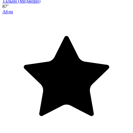
Тальби
(Меджбри)
87’
Абди