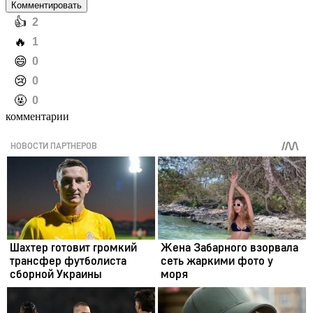
Комментировать
️👍
2
️🔥
1
️😄
0
️😢
0
️🤬
0
комментарии