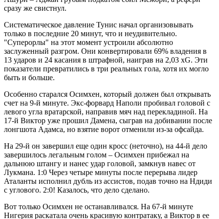
сразу же свистнул.
Систематическое давление Тунис начал организовывать
только в последние 20 минут, что и неудивительно.
"Суперорлы" на этот момент устроили абсолютно
заслуженный разгром. Они конвертировали 69% владения в
13 ударов и 24 касания в штрафной, наиграв на 2,03 xG. Эти
показатели превратились в три реальных гола, хотя их могло
быть и больше.
Особенно старался Осимхен, который должен был открывать
счет на 9-й минуте. Экс-форвард Наполи пробивал головой с
левого угла вратарской, направив мяч над перекладиной. На
17-й Виктор уже прошил Дамена, сыграв на добивании после
лонгшота Адамса, но взятие ворот отменили из-за офсайда.
На 29-й он завершил еще один кросс (неточно), на 44-й дело
завершилось легальным голом – Осимхен прибежал на
дальнюю штангу и нанес удар головой, замкнув навес от
Лукмана. 1:0 Через четыре минуты после перерыва лидер
Аталанты исполнил дубль из ассистов, подав точно на Ндиди
с углового. 2:0! Казалось, что дело сделано.
Вот только Осимхен не останавливался. На 67-й минуте
Нигерия раскатала очень красивую контратаку, а Виктор в ее