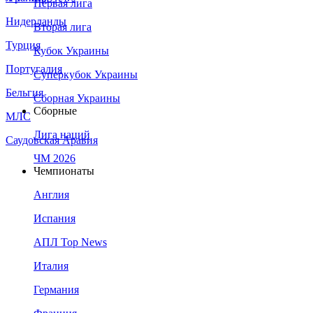
Первая лига
Нидерланды
Вторая лига
Турция
Кубок Украины
Португалия
Суперкубок Украины
Бельгия
Сборная Украины
Сборные
МЛС
Лига наций
Саудовская Аравия
ЧМ 2026
Чемпионаты
Англия
Испания
АПЛ Top News
Италия
Германия