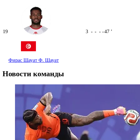
19
3
-
-
-
-
47
ʼ
Фирас Шауат
Ф. Шауат
Новости команды