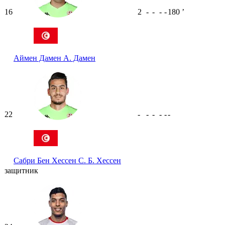
16
2
-
-
-
-
180
ʼ
Аймен Дамен
А. Дамен
22
-
-
-
-
-
-
Сабри Бен Хессен
С. Б. Хессен
защитник