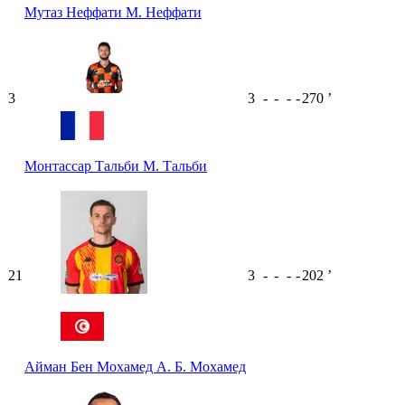
Мутаз Неффати
М. Неффати
3
3
-
-
-
-
270
ʼ
Монтассар Тальби
М. Тальби
21
3
-
-
-
-
202
ʼ
Айман Бен Мохамед
А. Б. Мохамед