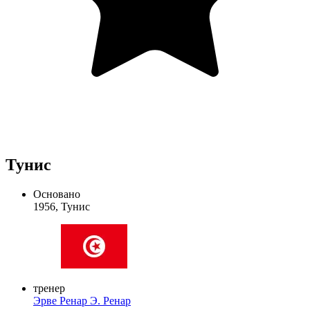
Тунис
Основано
1956, Тунис
тренер
Эрве Ренар
Э. Ренар