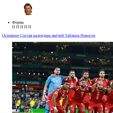
Форма
П
П
П
П
П
Основное
Состав
календарь матчей
Таблица
Новости