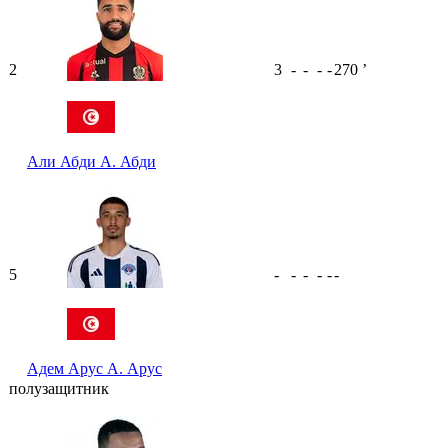
2
3
-
-
-
-
270
ʼ
Али Абди
А. Абди
5
-
-
-
-
-
-
Адем Арус
А. Арус
полузащитник