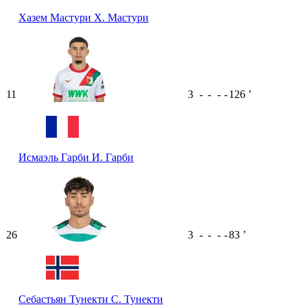
Хазем Мастури
Х. Мастури
11
3
-
-
-
-
126
ʼ
Исмаэль Гарби
И. Гарби
26
3
-
-
-
-
83
ʼ
Себастьян Тунекти
С. Тунекти