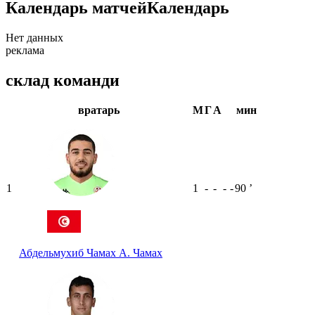
Календарь матчей
Календарь
Нет данных
реклама
склад команди
вратарь
М
Г
А
мин
1
1
-
-
-
-
90
ʼ
Абдельмухиб Чамах
А. Чамах