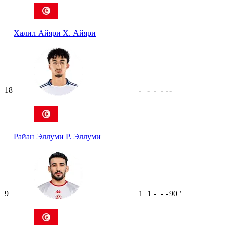
Халил Айяри
Х. Айяри
18
-
-
-
-
-
-
Райан Эллуми
Р. Эллуми
9
1
1
-
-
-
90
ʼ