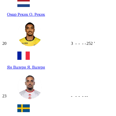
Омар Рекик
О. Рекик
20
3
-
-
-
-
252
ʼ
Ян Валери
Я. Валери
23
-
-
-
-
-
-