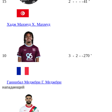
15
2
-
-
-
-
41
ʼ
Хадж Махмуд
Х. Махмуд
10
3
-
2
-
-
270
ʼ
Ганнибал Меджбри
Г. Меджбри
нападающий