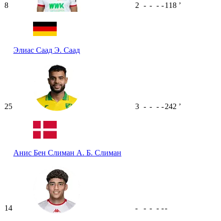
8
2
-
-
-
-
118
ʼ
Элиас Саад
Э. Саад
25
3
-
-
-
-
242
ʼ
Анис Бен Слиман
А. Б. Слиман
14
-
-
-
-
-
-