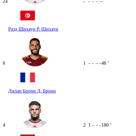
24
-
-
-
-
-
-
Раэд Шихауи
Р. Шихауи
6
1
-
-
-
-
46
ʼ
Дилан Бронн
Д. Бронн
4
2
1
-
-
-
180
ʼ