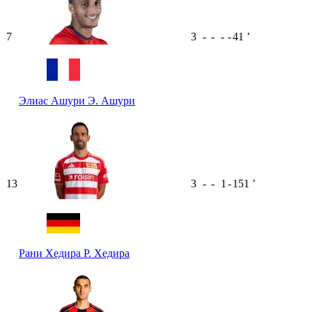
7
3
-
-
-
-
41
ʼ
Элиас Ашури
Э. Ашури
13
3
-
-
1
-
151
ʼ
Рани Хедира
Р. Хедира