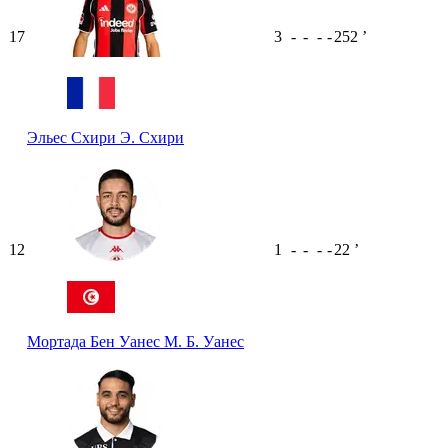
17
3
-
-
-
-
252
ʼ
Эльес Схири
Э. Схири
12
1
-
-
-
-
22
ʼ
Мортада Бен Уанес
М. Б. Уанес