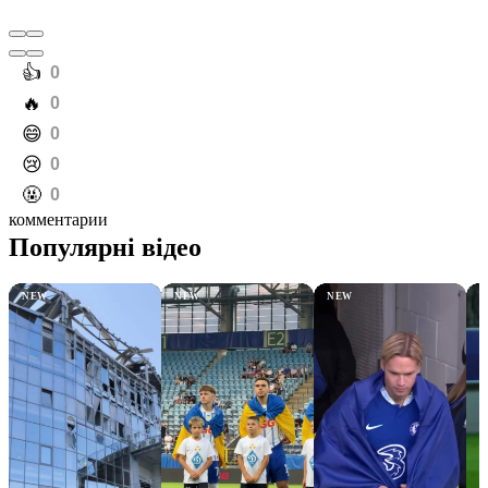
️👍
0
️🔥
0
️😄
0
️😢
0
️🤬
0
комментарии