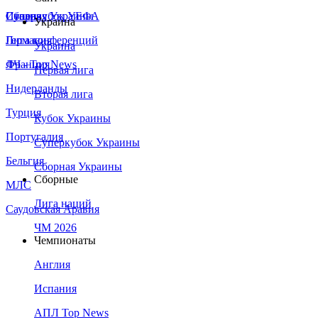
Сборная Украины
Италия
Суперкубок УЕФА
Украина
Германия
Лига конференций
Украина
Франция
ЛЧ - Top News
Первая лига
Нидерланды
Вторая лига
Турция
Кубок Украины
Португалия
Суперкубок Украины
Бельгия
Сборная Украины
Сборные
МЛС
Лига наций
Саудовская Аравия
ЧМ 2026
Чемпионаты
Англия
Испания
АПЛ Top News