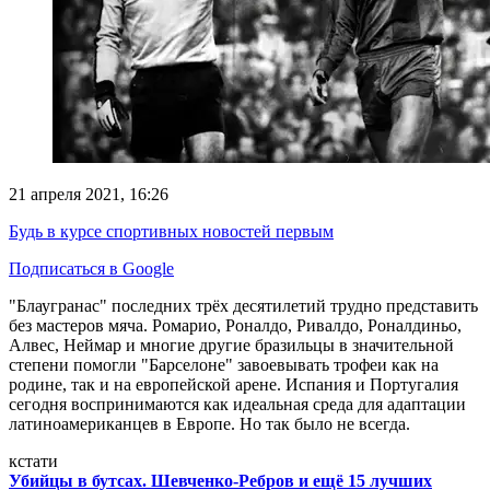
21 апреля 2021, 16:26
Будь в курсе спортивных новостей первым
Подписаться в Google
"Блаугранас" последних трёх десятилетий трудно представить
без мастеров мяча. Ромарио, Роналдо, Ривалдо, Роналдиньо,
Алвес, Неймар и многие другие бразильцы в значительной
степени помогли "Барселоне" завоевывать трофеи как на
родине, так и на европейской арене. Испания и Португалия
сегодня воспринимаются как идеальная среда для адаптации
латиноамериканцев в Европе. Но так было не всегда.
кстати
Убийцы в бутсах. Шевченко-Ребров и ещё 15 лучших