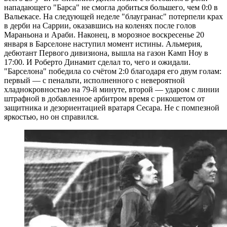
нападающего "Барса" не смогла добиться большего, чем 0:0 в
Вальекасе. На следующей неделе "блаугранас" потерпели крах
в дерби на Саррии, оказавшись на коленях после голов
Мараньона и Араби. Наконец, в морозное воскресенье 20
января в Барселоне наступил момент истины. Альмерия,
дебютант Первого дивизиона, вышла на газон Камп Ноу в
17:00. И Роберто Динамит сделал то, чего и ожидали.
"Барселона" победила со счётом 2:0 благодаря его двум голам:
первый — с пенальти, исполненного с невероятной
хладнокровностью на 79-й минуте, второй — ударом с линии
штрафной в добавленное арбитром время с рикошетом от
защитника и дезориентацией вратаря Сесара. Не с помпезной
яркостью, но он справился.