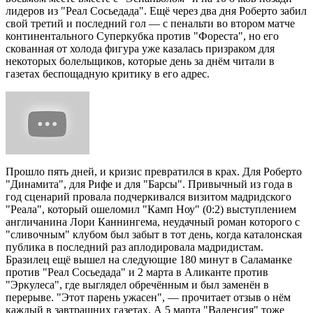
лидеров из "Реал Сосьедада". Ещё через два дня Роберто забил
свой третий и последний гол — с пенальти во втором матче
континентального Суперкубка против "Фореста", но его
скованная от холода фигура уже казалась призраком для
некоторых болельщиков, которые день за днём читали в
газетах беспощадную критику в его адрес.
Прошло пять дней, и кризис превратился в крах. Для Роберто
"Динамита", для Рифе и для "Барсы". Привычный из года в
год сценарий провала подчеркивался визитом мадридского
"Реала", который ошеломил "Камп Ноу" (0:2) выступлением
англичанина Лори Каннингема, неудачный роман которого с
"сливочным" клубом был забыт в тот день, когда каталонская
публика в последний раз аплодировала мадридистам.
Бразилец ещё вышел на следующие 180 минут в Саламанке
против "Реал Сосьедада" и 2 марта в Аликанте против
"Эркулеса", где выглядел обречённым и был заменён в
перерыве. "Этот парень ужасен", — прочитает отзыв о нём
каждый в завтрашних газетах. А 5 марта "Валенсия" тоже