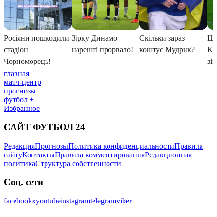
главная
матч-центр
прогнозы
футбол +
Избранное
САЙТ ФУТБОЛ 24
Редакция
Прогнозы
Политика конфиденциальности
Правила
сайту
Контакты
Правила комментирования
Редакционная
политика
Структура собственности
Соц. сети
facebook
x
youtube
instagram
telegram
viber