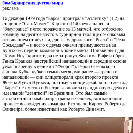
бомбардирских дуэтов мира
реклама
16 декабря 1979 года "Барса" проиграла "Атлетику" (1:2) на
стадионе "Сан-Мамес". Карлос и Гойкоечеа нанесли
"блаугранас" пятое поражение за 13 матчей, что отбросило
команду на десятое место в турнирной таблице с 9-очковым
отставанием от двух лидеров – мадридского "Реала" и "Реал
Сосьедада" – и всего с двумя очками преимущества над
Бургосом, первой командой в зоне вылета. Привычный для
"Камп Ноу" кризис едва не затронул Жоакима Рифе и обрек
Ганса Кранкля (австрийский нападающий в середине сезона
уехал в аренду в венский "Фьорст"). Герои базельского
финала Кубка кубков семью месяцами ранее — тренер и
нападающий — они олицетворяли крах второго проекта
Жозепа Луиса Нуньеса, поэтому в конце декабря того же года
"Барса" незаметно и быстро заключила грандиозную сделку с
идеальной "девяткой" из Бразилии. Это был самый
авторитетный бомбардир страны и человек, возглавивший
процесс возрождения команды. Его звали Карлос Роберто де
Оливейра, более известный как Роберто Динамит.