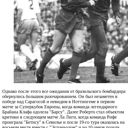
Однако после этого все ожидания от бразильского бомбардира
обернулись большим разочарованием. Он был незаметен в
победе над Сарагосой и невидим в Ноттингеме в первом
матче за Суперкубок Европы, когда команда легендарного
Брайана Клафа одолела "Барсу". Далее Роберто стал объектом
критики в следующем матче Ла Лиги, когда команда Рифе
проиграла "Бетису" в Севилье и после 19-го тура оказалась на
восьмом месте вместе с "Эспаньолом" и на 10 очков позади