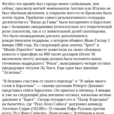
Футбол тех времён был гораздо менее глобальным, чем
сейчас; просмотр матчей чемпионатов Англии или Италии не
был обычным явлением, и открытие кого-то из Бразилии было
почти чудом. Прибытие самого результативного голеадора
десятилетия из "Васко да Гамы" было воспринято в Барселоне
как с большими ожиданиями (относительно его теоретической
роли спасителя), так и со значительной долей скептицизма.
Это было неожиданным для всех дополнением к
рождественским подаркам, о котором объявил Жоан Гаспар 3
января 1980 года. На следующий день
газеты "Sport"
и
"Mundo Deportivo"
вместе поместили на своих обложках
новость о трансфере на 800 тысяч долларов (более 56
миллионов песет), которая должна была положить конец
гегемонии мадридского "Реала", выигравшего четыре из пяти
предыдущих титулов Ла Лиги. Еще один был завоеван
"Атлетико".
"Я безумно счастлив от своего перехода" и "Я забью много
голов в Барселоне" — такими цитатами Роберто Динамит
представил себя в Барселоне. Он приехал в пятницу, 4 января,
и уже на следующий день внезапно осознал, насколько велико
давление в "Барсе". Гаспар потащил его в "Палау Блауграна"
на баскетбол, где "Реал Лоло Сайнса" разгромил команду
Антонио Серри (102:89) с 32 очками Рафы Руллана против
всего 29 у Чичо Сибилио. Днем позже с Эстебаном в роли