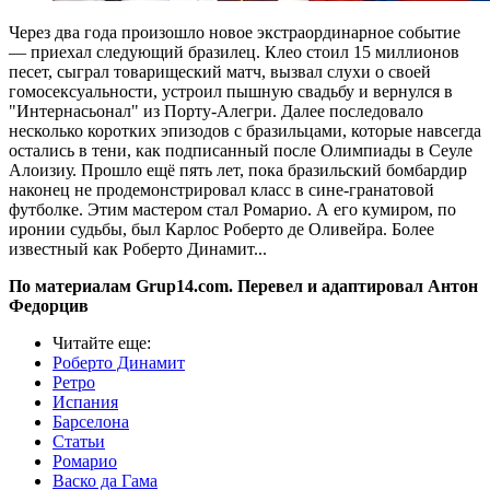
Через два года произошло новое экстраординарное событие
— приехал следующий бразилец. Клео стоил 15 миллионов
песет, сыграл товарищеский матч, вызвал слухи о своей
гомосексуальности, устроил пышную свадьбу и вернулся в
"Интернасьонал" из Порту-Алегри. Далее последовало
несколько коротких эпизодов с бразильцами, которые навсегда
остались в тени, как подписанный после Олимпиады в Сеуле
Алоизиу. Прошло ещё пять лет, пока бразильский бомбардир
наконец не продемонстрировал класс в сине-гранатовой
футболке. Этим мастером стал Ромарио. А его кумиром, по
иронии судьбы, был Карлос Роберто де Оливейра. Более
известный как Роберто Динамит...
По материалам Grup14.com. Перевел и адаптировал Антон
Федорцив
Читайте еще
:
Роберто Динамит
Ретро
Испания
Барселона
Статьи
Ромарио
Васко да Гама