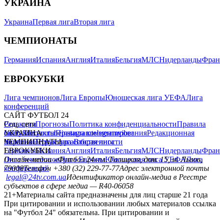
УКРАИНА
Украина
Первая лига
Вторая лига
ЧЕМПИОНАТЫ
Германия
Испания
Англия
Италия
Бельгия
МЛС
Нидерланды
Фран
ЕВРОКУБКИ
Лига чемпионов
Лига Европы
Юношеская лига УЕФА
Лига
конференций
САЙТ ФУТБОЛ 24
Редакция
Соц. сети
Прогнозы
Политика конфиденциальности
Правила
сайту
facebook
УКРАИНА
Контакты
x
youtube
Правила комментирования
instagram
telegram
viber
Редакционная
политика
Украина
ЧЕМПИОНАТЫ
Первая лига
Структура собственности
Вторая лига
Германия
ЕВРОКУБКИ
Испания
Англия
Италия
Бельгия
МЛС
Нидерланды
Фран
Лига чемпионов
Онлайн-медиа «Футбол 24»
Лига Европы
пл. Галицкая, дом. 15, м. Львов,
Юношеская лига УЕФА
Лига
конференций
79008
Телефон +380 (32) 229-77-77
Адрес электронной почты
legal@24tv.com.ua
Идентификатор онлайн-медиа в Реестре
субъектов в сфере медиа — R40-06058
21+
Материалы сайта предназначены для лиц старше 21 года
При цитировании и использовании любых материалов ссылка
на "Футбол 24" обязательна. При цитировании и