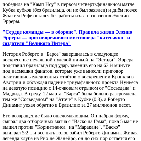
победила на "Камп Ноу" в первом четвертьфинальном матче
Кубка кубков (без бразильца, он не был заявлен) и днём позже
Жоаким Рифе остался без работы из-за назначения Эленио
Эрреры.
"Сердце команды — в обороне". Правила жизни Эленио
Эрреры — противоречивого миссионера "катеначчо" и
создателя "Великого Интера"
История Роберто в "Барсе" завершилась в следующее
воскресенье печальной нулевой ничьей на "Эстади". Эррера
подставил бразильца под удар, заменив его на 63-й минуте
под насмешки фанатов, которые уже вынесли приговор,
начитавшись ежедневных отчётов о воскрешении Кранкля в
Австрии и обсуждая падение триумфального проекта Нуньеса
на девятую позицию с 14-очковым отрывом от "Сосьедада" и
Мадрида. В среду, 12 марта, "Барса" была больно разгромлена
тем же "Сосьедадом" на "Аточе" в Кубке (0:3), а Роберто
Динамит уехал обратно в Бразилию за 27 миллионов песет.
Его возвращение было ошеломляющим. Он набрал форму,
сыграл два отборочных матча с "Васко да Гама", пока 5 мая не
вышел против "Коринтианса" на "Маракане". "Васко"
выиграл 5:2... и все пять голов забил Роберто Динамит. Живая
легенда клуба из Рио-де-Жанейро, он до сих пор остаётся его