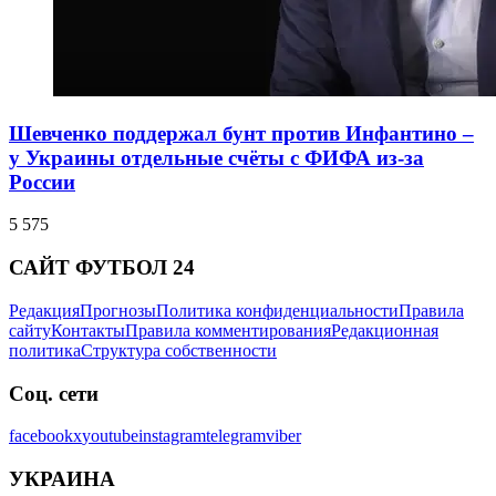
Шевченко поддержал бунт против Инфантино –
у Украины отдельные счёты с ФИФА из-за
России
5 575
САЙТ ФУТБОЛ 24
Редакция
Прогнозы
Политика конфиденциальности
Правила
сайту
Контакты
Правила комментирования
Редакционная
политика
Структура собственности
Соц. сети
facebook
x
youtube
instagram
telegram
viber
УКРАИНА