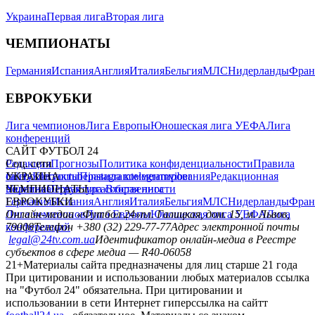
Украина
Первая лига
Вторая лига
ЧЕМПИОНАТЫ
Германия
Испания
Англия
Италия
Бельгия
МЛС
Нидерланды
Фран
ЕВРОКУБКИ
Лига чемпионов
Лига Европы
Юношеская лига УЕФА
Лига
конференций
САЙТ ФУТБОЛ 24
Редакция
Соц. сети
Прогнозы
Политика конфиденциальности
Правила
сайту
facebook
УКРАИНА
Контакты
x
youtube
Правила комментирования
instagram
telegram
viber
Редакционная
политика
Украина
ЧЕМПИОНАТЫ
Первая лига
Структура собственности
Вторая лига
Германия
ЕВРОКУБКИ
Испания
Англия
Италия
Бельгия
МЛС
Нидерланды
Фран
Лига чемпионов
Онлайн-медиа «Футбол 24»
Лига Европы
пл. Галицкая, дом. 15, м. Львов,
Юношеская лига УЕФА
Лига
конференций
79008
Телефон +380 (32) 229-77-77
Адрес электронной почты
legal@24tv.com.ua
Идентификатор онлайн-медиа в Реестре
субъектов в сфере медиа — R40-06058
21+
Материалы сайта предназначены для лиц старше 21 года
При цитировании и использовании любых материалов ссылка
на "Футбол 24" обязательна. При цитировании и
использовании в сети Интернет гиперссылка на сайтт