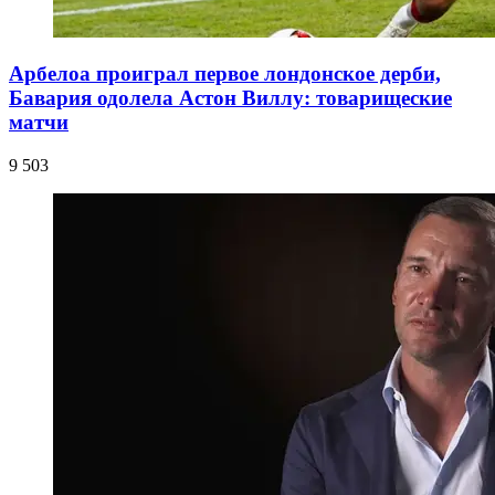
Арбелоа проиграл первое лондонское дерби,
Бавария одолела Астон Виллу: товарищеские
матчи
9 503