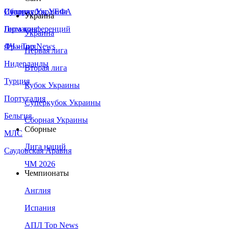
Сборная Украины
Италия
Суперкубок УЕФА
Украина
Германия
Лига конференций
Украина
Франция
ЛЧ - Top News
Первая лига
Нидерланды
Вторая лига
Турция
Кубок Украины
Португалия
Суперкубок Украины
Бельгия
Сборная Украины
Сборные
МЛС
Лига наций
Саудовская Аравия
ЧМ 2026
Чемпионаты
Англия
Испания
АПЛ Top News