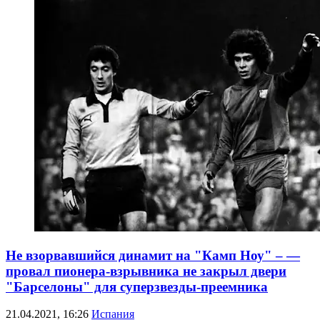
Не взорвавшийся динамит на "Камп Ноу" – —
провал пионера-взрывника не закрыл двери
"Барселоны" для суперзвезды-преемника
21.04.2021, 16:26
Испания