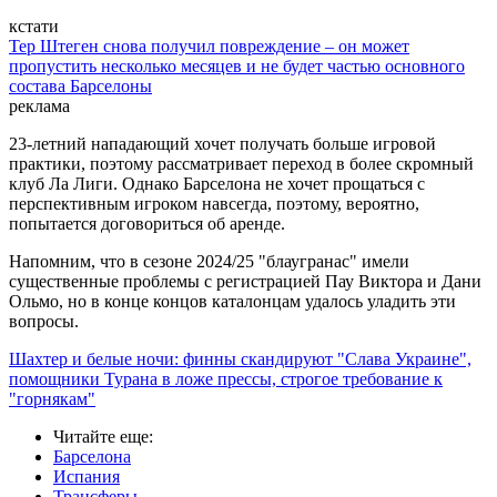
кстати
Тер Штеген снова получил повреждение – он может
пропустить несколько месяцев и не будет частью основного
состава Барселоны
реклама
23-летний нападающий хочет получать больше игровой
практики, поэтому рассматривает переход в более скромный
клуб Ла Лиги. Однако Барселона не хочет прощаться с
перспективным игроком навсегда, поэтому, вероятно,
попытается договориться об аренде.
Напомним, что в сезоне 2024/25 "блаугранас" имели
существенные проблемы с регистрацией Пау Виктора и Дани
Ольмо, но в конце концов каталонцам удалось уладить эти
вопросы.
Шахтер и белые ночи: финны скандируют "Слава Украине",
помощники Турана в ложе прессы, строгое требование к
"горнякам"
Читайте еще
:
Барселона
Испания
Трансферы