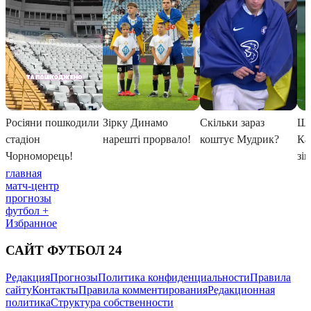
главная
матч-центр
прогнозы
футбол +
Избранное
САЙТ ФУТБОЛ 24
Редакция
Прогнозы
Политика конфиденциальности
Правила
сайту
Контакты
Правила комментирования
Редакционная
политика
Структура собственности