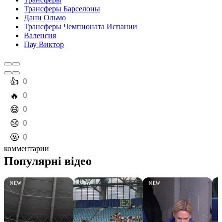
Трансферы Барселоны
Дани Ольмо
Трансферы Чемпионата Испании
Валенсия
Пау Виктор
️👍
0
️🔥
0
️😄
0
️😢
0
️🤬
0
комментарии