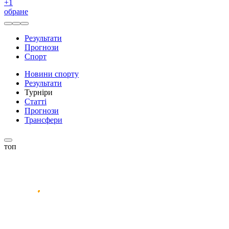
+
1
обране
Результати
Прогнози
Спорт
Новини спорту
Результати
Турніри
Статті
Прогнози
Трансфери
топ