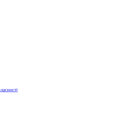
ласності