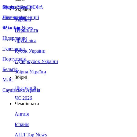
Збірна України
Італія
Суперкубок УЄФА
Україна
Німеччина
Ліга конференцій
Україна
Франція
ЛЧ - Top News
Перша ліга
Нідерланди
Друга ліга
Туреччина
Кубок України
Португалія
Суперкубок України
Бельгія
Збірна України
Збірні
МЛС
Ліга націй
Саудівська Аравія
ЧС 2026
Чемпіонати
Англія
Іспанія
АПЛ Top News